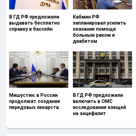
В ГД РФ предложили
Кабмин РФ
выдавать бесплатно
запланировал усилить
справку в бассейн
оказание помощи
больным раком и
диабетом
Мишустин: в России
В ГД РФ предложили
продолжат создание
включить в ОМС
передовых лекарств
исследование клещей
на энцефалит