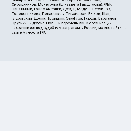
Смольянинов, Монеточка (Елизавета Гардымова), ФБК,
Навальный, Голос Америки, Дождь, Медуза, Верзилов,
Толоконникова, Понасенков, Пивоваров, Быков, Шац,
Глуховский, Долин, Троицкий, Земфира, Гудков, Варламов,
Прусикин и другие. Полный перечень лиц и организаций,
находящихся под судебным запретом в России, можно найти на
сайте Минюста РФ.