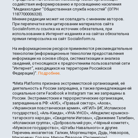
содействия информированию и просвещению населения
"Медиахолдинг "Общественная служба новостей" (ОГРН
1187700006328).
Мнение редакции может не совпадать с мнением авторов.
При перепечатке или цитировании материалов сайта
Socialinform.ru ссылка на источник обязательна, при
использовании в Интернет-изданиях и на сайтах обязательна
прямая гиперссылка на сайт Socialinform.ru.
На информационном ресурсе применяются рекомендательные
технологии (информационные технологии предоставления
информации на основе сбора, систематизации и анализа
сведений, относящихся к предпочтениям пользователей сети
"Интернет", находящихся на территории Российской
Федерации)".
Подробнее
.
*Meta Platforms признана экстремистской организацией, её
деятельность в России запрещена, а также принадлежащие ей
социальные сети Facebook и Instagram так же запрещены в
России. Экстремистские и террористические организации,
запрещенные в РФ: «АУЕ», «Правый сектор», «Азов»,
«Украинская повстанческая армия», «ИГИЛ» (ИГ, Исламское
государство), «Аль-Каида», «УНА-УНСО», «Меджлис крымско-
татарского народа», «Свидетели Иеговы», «Движение Талибан»,
«Исламская группа», «Добровольчий рух», «Чёрный комитет»,
«Мужское государство», «Штабы Навального» и другие.
Перечень иноагентов: Галкин, Моргенштерн, Дудь, Невзоров,
Макаревич, Гордон, Мирон Фёдоров (Оксимирон),