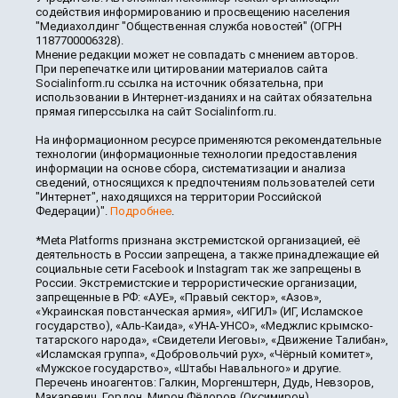
содействия информированию и просвещению населения
"Медиахолдинг "Общественная служба новостей" (ОГРН
1187700006328).
Мнение редакции может не совпадать с мнением авторов.
При перепечатке или цитировании материалов сайта
Socialinform.ru ссылка на источник обязательна, при
использовании в Интернет-изданиях и на сайтах обязательна
прямая гиперссылка на сайт Socialinform.ru.
На информационном ресурсе применяются рекомендательные
технологии (информационные технологии предоставления
информации на основе сбора, систематизации и анализа
сведений, относящихся к предпочтениям пользователей сети
"Интернет", находящихся на территории Российской
Федерации)".
Подробнее
.
*Meta Platforms признана экстремистской организацией, её
деятельность в России запрещена, а также принадлежащие ей
социальные сети Facebook и Instagram так же запрещены в
России. Экстремистские и террористические организации,
запрещенные в РФ: «АУЕ», «Правый сектор», «Азов»,
«Украинская повстанческая армия», «ИГИЛ» (ИГ, Исламское
государство), «Аль-Каида», «УНА-УНСО», «Меджлис крымско-
татарского народа», «Свидетели Иеговы», «Движение Талибан»,
«Исламская группа», «Добровольчий рух», «Чёрный комитет»,
«Мужское государство», «Штабы Навального» и другие.
Перечень иноагентов: Галкин, Моргенштерн, Дудь, Невзоров,
Макаревич, Гордон, Мирон Фёдоров (Оксимирон),