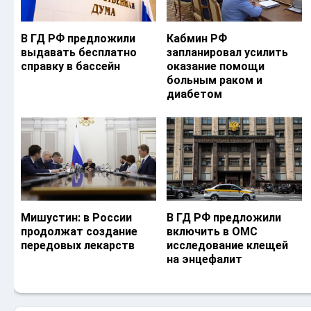
В ГД РФ предложили
Кабмин РФ
выдавать бесплатно
запланировал усилить
справку в бассейн
оказание помощи
больным раком и
диабетом
Мишустин: в России
В ГД РФ предложили
продолжат создание
включить в ОМС
передовых лекарств
исследование клещей
на энцефалит