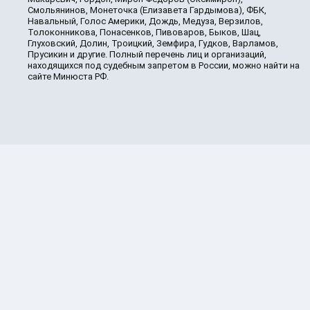
Смольянинов, Монеточка (Елизавета Гардымова), ФБК,
Навальный, Голос Америки, Дождь, Медуза, Верзилов,
Толоконникова, Понасенков, Пивоваров, Быков, Шац,
Глуховский, Долин, Троицкий, Земфира, Гудков, Варламов,
Прусикин и другие. Полный перечень лиц и организаций,
находящихся под судебным запретом в России, можно найти на
сайте Минюста РФ.