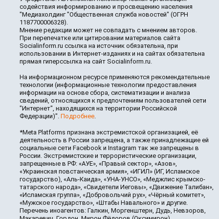
содействия информированию и просвещению населения
"Медиахолдинг "Общественная служба новостей" (ОГРН
1187700006328).
Мнение редакции может не совпадать с мнением авторов.
При перепечатке или цитировании материалов сайта
Socialinform.ru ссылка на источник обязательна, при
использовании в Интернет-изданиях и на сайтах обязательна
прямая гиперссылка на сайт Socialinform.ru.
На информационном ресурсе применяются рекомендательные
технологии (информационные технологии предоставления
информации на основе сбора, систематизации и анализа
сведений, относящихся к предпочтениям пользователей сети
"Интернет", находящихся на территории Российской
Федерации)".
Подробнее
.
*Meta Platforms признана экстремистской организацией, её
деятельность в России запрещена, а также принадлежащие ей
социальные сети Facebook и Instagram так же запрещены в
России. Экстремистские и террористические организации,
запрещенные в РФ: «АУЕ», «Правый сектор», «Азов»,
«Украинская повстанческая армия», «ИГИЛ» (ИГ, Исламское
государство), «Аль-Каида», «УНА-УНСО», «Меджлис крымско-
татарского народа», «Свидетели Иеговы», «Движение Талибан»,
«Исламская группа», «Добровольчий рух», «Чёрный комитет»,
«Мужское государство», «Штабы Навального» и другие.
Перечень иноагентов: Галкин, Моргенштерн, Дудь, Невзоров,
Макаревич, Гордон, Мирон Фёдоров (Оксимирон),