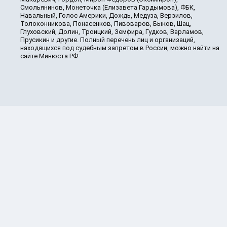
Смольянинов, Монеточка (Елизавета Гардымова), ФБК,
Навальный, Голос Америки, Дождь, Медуза, Верзилов,
Толоконникова, Понасенков, Пивоваров, Быков, Шац,
Глуховский, Долин, Троицкий, Земфира, Гудков, Варламов,
Прусикин и другие. Полный перечень лиц и организаций,
находящихся под судебным запретом в России, можно найти на
сайте Минюста РФ.