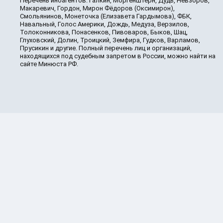
Перечень иноагентов: Галкин, Моргенштерн, Дудь, Невзоров,
Макаревич, Гордон, Мирон Фёдоров (Оксимирон),
Смольянинов, Монеточка (Елизавета Гардымова), ФБК,
Навальный, Голос Америки, Дождь, Медуза, Верзилов,
Толоконникова, Понасенков, Пивоваров, Быков, Шац,
Глуховский, Долин, Троицкий, Земфира, Гудков, Варламов,
Прусикин и другие. Полный перечень лиц и организаций,
находящихся под судебным запретом в России, можно найти на
сайте Минюста РФ.