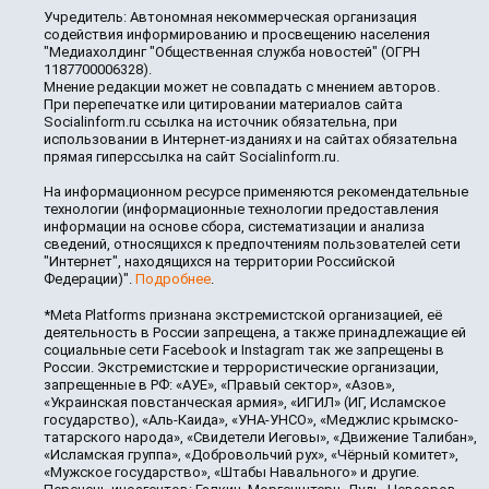
Учредитель: Автономная некоммерческая организация
содействия информированию и просвещению населения
"Медиахолдинг "Общественная служба новостей" (ОГРН
1187700006328).
Мнение редакции может не совпадать с мнением авторов.
При перепечатке или цитировании материалов сайта
Socialinform.ru ссылка на источник обязательна, при
использовании в Интернет-изданиях и на сайтах обязательна
прямая гиперссылка на сайт Socialinform.ru.
На информационном ресурсе применяются рекомендательные
технологии (информационные технологии предоставления
информации на основе сбора, систематизации и анализа
сведений, относящихся к предпочтениям пользователей сети
"Интернет", находящихся на территории Российской
Федерации)".
Подробнее
.
*Meta Platforms признана экстремистской организацией, её
деятельность в России запрещена, а также принадлежащие ей
социальные сети Facebook и Instagram так же запрещены в
России. Экстремистские и террористические организации,
запрещенные в РФ: «АУЕ», «Правый сектор», «Азов»,
«Украинская повстанческая армия», «ИГИЛ» (ИГ, Исламское
государство), «Аль-Каида», «УНА-УНСО», «Меджлис крымско-
татарского народа», «Свидетели Иеговы», «Движение Талибан»,
«Исламская группа», «Добровольчий рух», «Чёрный комитет»,
«Мужское государство», «Штабы Навального» и другие.