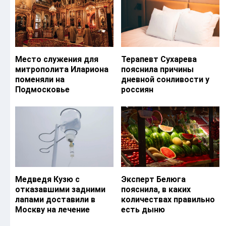
Место служения для
Терапевт Сухарева
митрополита Илариона
пояснила причины
поменяли на
дневной сонливости у
Подмосковье
россиян
Медведя Кузю с
Эксперт Белюга
отказавшими задними
пояснила, в каких
лапами доставили в
количествах правильно
Москву на лечение
есть дыню