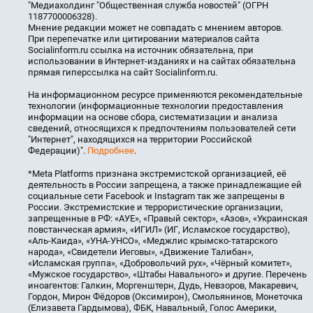
"Медиахолдинг "Общественная служба новостей" (ОГРН
1187700006328).
Мнение редакции может не совпадать с мнением авторов.
При перепечатке или цитировании материалов сайта
Socialinform.ru ссылка на источник обязательна, при
использовании в Интернет-изданиях и на сайтах обязательна
прямая гиперссылка на сайт Socialinform.ru.
На информационном ресурсе применяются рекомендательные
технологии (информационные технологии предоставления
информации на основе сбора, систематизации и анализа
сведений, относящихся к предпочтениям пользователей сети
"Интернет", находящихся на территории Российской
Федерации)".
Подробнее
.
*Meta Platforms признана экстремистской организацией, её
деятельность в России запрещена, а также принадлежащие ей
социальные сети Facebook и Instagram так же запрещены в
России. Экстремистские и террористические организации,
запрещенные в РФ: «АУЕ», «Правый сектор», «Азов», «Украинская
повстанческая армия», «ИГИЛ» (ИГ, Исламское государство),
«Аль-Каида», «УНА-УНСО», «Меджлис крымско-татарского
народа», «Свидетели Иеговы», «Движение Талибан»,
«Исламская группа», «Добровольчий рух», «Чёрный комитет»,
«Мужское государство», «Штабы Навального» и другие. Перечень
иноагентов: Галкин, Моргенштерн, Дудь, Невзоров, Макаревич,
Гордон, Мирон Фёдоров (Оксимирон), Смольянинов, Монеточка
(Елизавета Гардымова), ФБК, Навальный, Голос Америки,