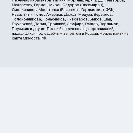
Перечень иноагентов: Галкин, Моргенштерн, Дудь, Невзоров,
Макаревич, Гордон, Мирон Фёдоров (Оксимирон),
Смольянинов, Монеточка (Елизавета Гардымова), ФБК,
Навальный, Голос Америки, Дождь, Медуза, Верзилов,
Толоконникова, Понасенков, Пивоваров, Быков, Шац,
Глуховский, Долин, Троицкий, Земфира, Гудков, Варламов,
Прусикин и другие. Полный перечень лиц и организаций,
находящихся под судебным запретом в России, можно найти на
сайте Минюста РФ.