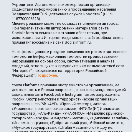
Учредитель: Автономная некоммерческая организация
содействия информированию и просвещению населения
"Медиахолдинг "Общественная служба новостей" (ОГРН
1187700006328).
Мнение редакции может не совпадать с мнением авторов.
При перепечатке или цитировании материалов сайта
Socialinform.ru ссылка на источник обязательна, при
использовании в Интернет-изданиях и на сайтах обязательна
прямая гиперссылка на сайт Socialinform.ru.
На информационном ресурсе применяются рекомендательные
технологии (информационные технологии предоставления
информации на основе сбора, систематизации и анализа
сведений, относящихся к предпочтениям пользователей сети
"Интернет", находящихся на территории Российской
Федерации)".
Подробнее
.
*Meta Platforms признана экстремистской организацией, её
деятельность в России запрещена, а также принадлежащие ей
социальные сети Facebook и Instagram так же запрещены в
России. Экстремистские и террористические организации,
запрещенные в РФ: «АУЕ», «Правый сектор», «Азов»,
«Украинская повстанческая армия», «ИГИЛ» (ИГ, Исламское
государство), «Аль-Каида», «УНА-УНСО», «Меджлис крымско-
татарского народа», «Свидетели Иеговы», «Движение Талибан»,
«Исламская группа», «Добровольчий рух», «Чёрный комитет»,
«Мужское государство», «Штабы Навального» и другие.