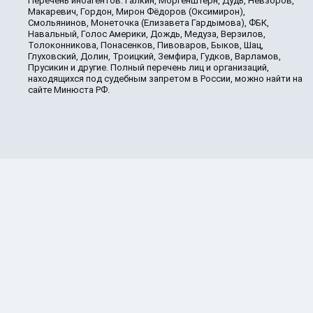
Перечень иноагентов: Галкин, Моргенштерн, Дудь, Невзоров,
Макаревич, Гордон, Мирон Фёдоров (Оксимирон),
Смольянинов, Монеточка (Елизавета Гардымова), ФБК,
Навальный, Голос Америки, Дождь, Медуза, Верзилов,
Толоконникова, Понасенков, Пивоваров, Быков, Шац,
Глуховский, Долин, Троицкий, Земфира, Гудков, Варламов,
Прусикин и другие. Полный перечень лиц и организаций,
находящихся под судебным запретом в России, можно найти на
сайте Минюста РФ.