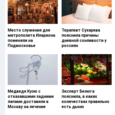
Место служения для
Терапевт Сухарева
митрополита Илариона
пояснила причины
поменяли на
дневной сонливости у
Подмосковье
россиян
Медведя Кузю с
Эксперт Белюга
отказавшими задними
пояснила, в каких
лапами доставили в
количествах правильно
Москву на лечение
есть дыню