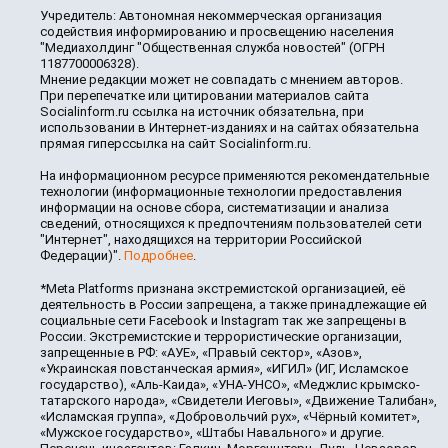
Учредитель: Автономная некоммерческая организация
содействия информированию и просвещению населения
"Медиахолдинг "Общественная служба новостей" (ОГРН
1187700006328).
Мнение редакции может не совпадать с мнением авторов.
При перепечатке или цитировании материалов сайта
Socialinform.ru ссылка на источник обязательна, при
использовании в Интернет-изданиях и на сайтах обязательна
прямая гиперссылка на сайт Socialinform.ru.
На информационном ресурсе применяются рекомендательные
технологии (информационные технологии предоставления
информации на основе сбора, систематизации и анализа
сведений, относящихся к предпочтениям пользователей сети
"Интернет", находящихся на территории Российской
Федерации)".
Подробнее
.
*Meta Platforms признана экстремистской организацией, её
деятельность в России запрещена, а также принадлежащие ей
социальные сети Facebook и Instagram так же запрещены в
России. Экстремистские и террористические организации,
запрещенные в РФ: «АУЕ», «Правый сектор», «Азов»,
«Украинская повстанческая армия», «ИГИЛ» (ИГ, Исламское
государство), «Аль-Каида», «УНА-УНСО», «Меджлис крымско-
татарского народа», «Свидетели Иеговы», «Движение Талибан»,
«Исламская группа», «Добровольчий рух», «Чёрный комитет»,
«Мужское государство», «Штабы Навального» и другие.