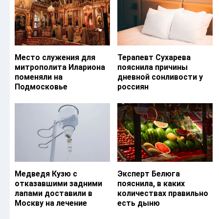
Место служения для
Терапевт Сухарева
митрополита Илариона
пояснила причины
поменяли на
дневной сонливости у
Подмосковье
россиян
Медведя Кузю с
Эксперт Белюга
отказавшими задними
пояснила, в каких
лапами доставили в
количествах правильно
Москву на лечение
есть дыню