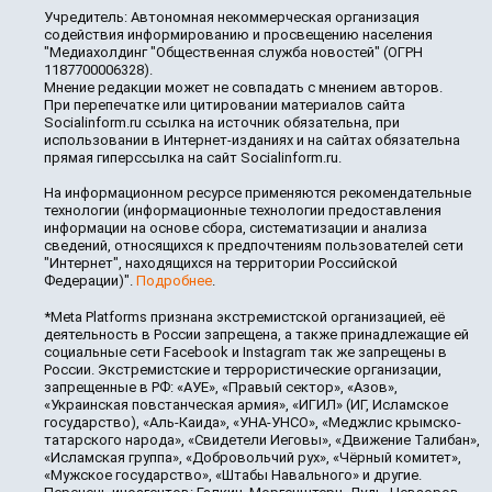
Учредитель: Автономная некоммерческая организация
содействия информированию и просвещению населения
"Медиахолдинг "Общественная служба новостей" (ОГРН
1187700006328).
Мнение редакции может не совпадать с мнением авторов.
При перепечатке или цитировании материалов сайта
Socialinform.ru ссылка на источник обязательна, при
использовании в Интернет-изданиях и на сайтах обязательна
прямая гиперссылка на сайт Socialinform.ru.
На информационном ресурсе применяются рекомендательные
технологии (информационные технологии предоставления
информации на основе сбора, систематизации и анализа
сведений, относящихся к предпочтениям пользователей сети
"Интернет", находящихся на территории Российской
Федерации)".
Подробнее
.
*Meta Platforms признана экстремистской организацией, её
деятельность в России запрещена, а также принадлежащие ей
социальные сети Facebook и Instagram так же запрещены в
России. Экстремистские и террористические организации,
запрещенные в РФ: «АУЕ», «Правый сектор», «Азов»,
«Украинская повстанческая армия», «ИГИЛ» (ИГ, Исламское
государство), «Аль-Каида», «УНА-УНСО», «Меджлис крымско-
татарского народа», «Свидетели Иеговы», «Движение Талибан»,
«Исламская группа», «Добровольчий рух», «Чёрный комитет»,
«Мужское государство», «Штабы Навального» и другие.