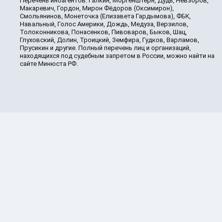
Перечень иноагентов: Галкин, Моргенштерн, Дудь, Невзоров,
Макаревич, Гордон, Мирон Фёдоров (Оксимирон),
Смольянинов, Монеточка (Елизавета Гардымова), ФБК,
Навальный, Голос Америки, Дождь, Медуза, Верзилов,
Толоконникова, Понасенков, Пивоваров, Быков, Шац,
Глуховский, Долин, Троицкий, Земфира, Гудков, Варламов,
Прусикин и другие. Полный перечень лиц и организаций,
находящихся под судебным запретом в России, можно найти на
сайте Минюста РФ.