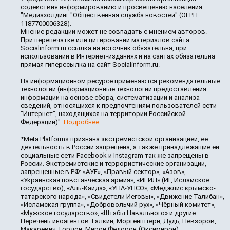
содействия информированию и просвещению населения
"Медиахолдинг "Общественная служба новостей" (ОГРН
1187700006328).
Мнение редакции может не совпадать с мнением авторов.
При перепечатке или цитировании материалов сайта
Socialinform.ru ссылка на источник обязательна, при
использовании в Интернет-изданиях и на сайтах обязательна
прямая гиперссылка на сайт Socialinform.ru.
На информационном ресурсе применяются рекомендательные
технологии (информационные технологии предоставления
информации на основе сбора, систематизации и анализа
сведений, относящихся к предпочтениям пользователей сети
"Интернет", находящихся на территории Российской
Федерации)".
Подробнее
.
*Meta Platforms признана экстремистской организацией, её
деятельность в России запрещена, а также принадлежащие ей
социальные сети Facebook и Instagram так же запрещены в
России. Экстремистские и террористические организации,
запрещенные в РФ: «АУЕ», «Правый сектор», «Азов»,
«Украинская повстанческая армия», «ИГИЛ» (ИГ, Исламское
государство), «Аль-Каида», «УНА-УНСО», «Меджлис крымско-
татарского народа», «Свидетели Иеговы», «Движение Талибан»,
«Исламская группа», «Добровольчий рух», «Чёрный комитет»,
«Мужское государство», «Штабы Навального» и другие.
Перечень иноагентов: Галкин, Моргенштерн, Дудь, Невзоров,
Макаревич, Гордон, Мирон Фёдоров (Оксимирон),