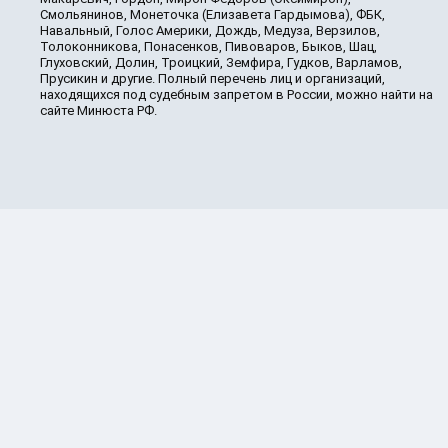
Смольянинов, Монеточка (Елизавета Гардымова), ФБК,
Навальный, Голос Америки, Дождь, Медуза, Верзилов,
Толоконникова, Понасенков, Пивоваров, Быков, Шац,
Глуховский, Долин, Троицкий, Земфира, Гудков, Варламов,
Прусикин и другие. Полный перечень лиц и организаций,
находящихся под судебным запретом в России, можно найти на
сайте Минюста РФ.