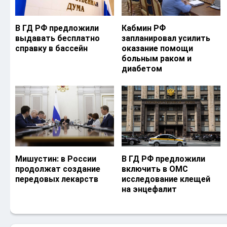
В ГД РФ предложили
Кабмин РФ
выдавать бесплатно
запланировал усилить
справку в бассейн
оказание помощи
больным раком и
диабетом
Мишустин: в России
В ГД РФ предложили
продолжат создание
включить в ОМС
передовых лекарств
исследование клещей
на энцефалит