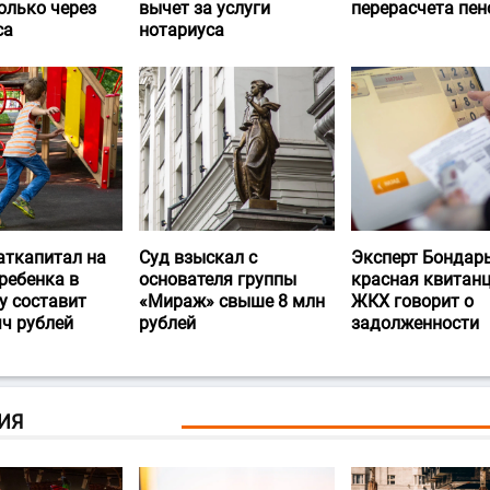
олько через
вычет за услуги
перерасчета пен
са
нотариуса
аткапитал на
Суд взыскал с
Эксперт Бондарь
ребенка в
основателя группы
красная квитан
у составит
«Мираж» свыше 8 млн
ЖКХ говорит о
яч рублей
рублей
задолженности
ИЯ