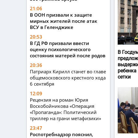
21:06
В ООН призвали к защите
мирных жителей после атак
ВСУ в Геленджике
20:53
В ГД РФ призвали ввести
оценку психологического
В Госду
состояния матерей после родов
предлож
выдержи
20:36
ребенка
Патриарх Кирилл станет во главе
сетки
общемосковского крестного хода
6 сентября
12:09
Рецензия на роман Юрия
Воскобойникова «Операция
«Пропаганда»: Политический
триллер на грани метафизики»
23:47
Роспотребнадзор пояснил,