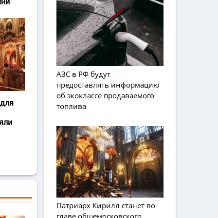
ени
АЗС в РФ будут
предоставлять информацию
об экоклассе продаваемого
 для
топлива
яли
Патриарх Кирилл станет во
главе общемосковского