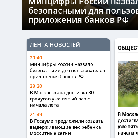
Минцифры России назва
безопасными для пользо
приложения банков РФ
ЛЕНТА НОВОСТЕЙ
ОБЩЕС
23:40
Минцифры России назвало
безопасными для пользователей
приложения банков РФ
23:20
В Москве жара достигла 30
градусов уже пятый раз с
начала лета
21:49
В Москв
В Госдуме предложили создать
достигла
выдерживающие вес ребенка
уже пяты
москитные сетки
начала 