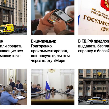
ме
Вице-премьер
В ГД РФ предло
или создать
Григоренко
выдавать беспл
вающие вес
прокомментировал,
справку в бассе
 москитные
как получать льготы
через карту «Мир»