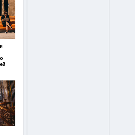
и
го
ей