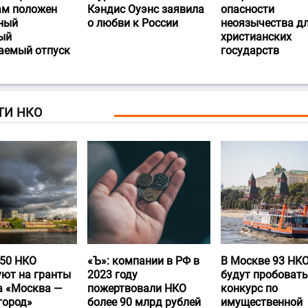
ам положен
Кэндис Оуэнс заявила
опасности
ный
о любви к России
неоязычества д
ый
христианских
аемый отпуск
государств
ТИ НКО
50 НКО
«Ъ‎»: компании в РФ в
В Москве 93 НК
уют на гранты
2023 году
будут пробовать
а «Москва —
пожертвовали НКО
конкурс по
город»
более 90 млрд рублей
имущественной