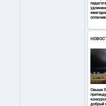
педагог
удлинен
ежегодн
оплачив
НОВОС
Свыше 3
претенд
конкурс
добрый 