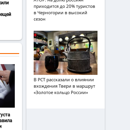
жили
приходится до 20% туристов
в Черногории в высокий
лещей
сезон
В РСТ рассказали о влиянии
вхождения Твери в маршрут
«Золотое кольцо России»
густа
авила
и