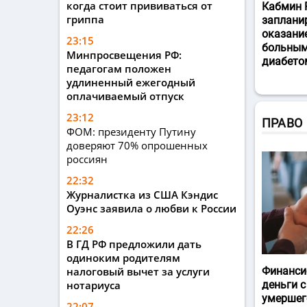
когда стоит прививаться от
Кабмин 
гриппа
заплани
оказани
23:15
больным
Минпросвещения РФ:
диабето
педагогам положен
удлиненный ежегодный
оплачиваемый отпуск
23:12
ПРАВО
ФОМ: президенту Путину
доверяют 70% опрошенных
россиян
22:32
Журналистка из США Кэндис
Оуэнс заявила о любви к России
22:26
В ГД РФ предложили дать
одиноким родителям
налоговый вычет за услуги
Финанси
нотариуса
деньги с
умершег
22:07