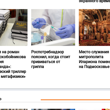
экранного врем
я на роман
Роспотребнадзор
Место служения
скобойникова
пояснил, когда стоит
митрополита
ия
прививаться от
Илариона помен
анда»:
гриппа
на Подмосковье
еский триллер
и метафизики»
Ь