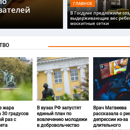
ло
ГЛАВНОЕ
вателей
В Госдуме предложили соз
выдерживающие вес ребе
москитные сетки
ТВО
е жара
В вузах РФ запустят
Врач Матвеева
 30 градусов
единый план по
рассказала о ри
й раз с
вовлечению молодежи
депрессии из-за
лета
в добровольчество
длительного