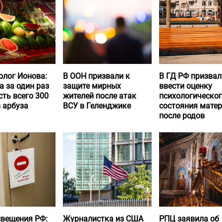
олог Ионова:
В ООН призвали к
В ГД РФ призвал
а за один раз
защите мирных
ввести оценку
ть всего 300
жителей после атак
психологическо
 арбуза
ВСУ в Геленджике
состояния матер
после родов
вещения РФ:
Журналистка из США
РПЦ заявила об