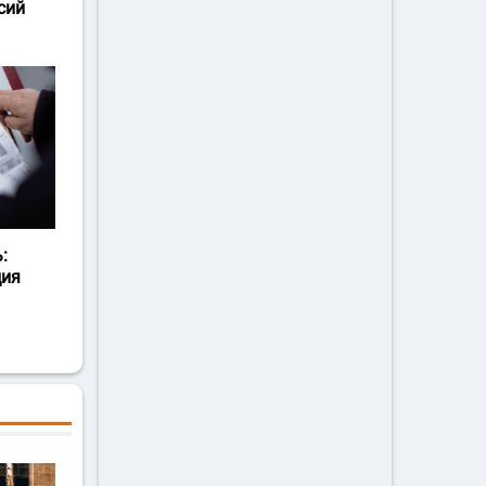
сий
:
ция