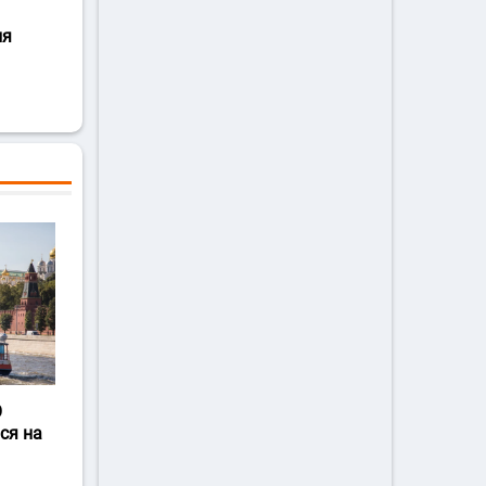
ля
О
ся на