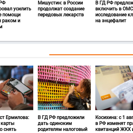
РФ
Мишустин: в России
В ГД РФ предло
ровал усилить
продолжат создание
включить в ОМС
е помощи
передовых лекарств
исследование к
 раком и
на энцефалит
м
ст Ермилова:
В ГД РФ предложили
Косихина: с 1 ав
 карты
дать одиноким
в РФ изменят пр
о снять
родителям налоговый
квитанций ЖКХ 