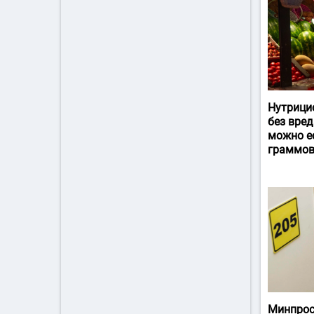
Нутрици
без вред
можно ес
граммов
Минпрос