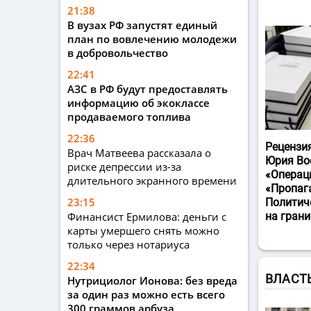
21:38
В вузах РФ запустят единый
план по вовлечению молодежи
в добровольчество
22:41
АЗС в РФ будут предоставлять
информацию об экоклассе
продаваемого топлива
22:36
Рецензи
Врач Матвеева рассказала о
Юрия Во
риске депрессии из-за
«Операц
длительного экранного времени
«Пропаг
23:15
Политич
Финансист Ермилова: деньги с
на гран
карты умершего снять можно
только через нотариуса
22:34
ВЛАСТ
Нутрициолог Ионова: без вреда
за один раз можно есть всего
300 граммов арбуза