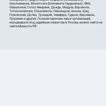
Смольянинов, Монеточка (Елизавета Гардымова), ФБК,
Навальный, Голос Америки, Дождь, Медуза, Верзилов,
Толоконникова, Понасенков, Пивоваров, Быков, Шац,
Глуховский, Долин, Троицкий, Земфира, Гудков, Варламов,
Прусикин и другие. Полный перечень лиц и организаций,
находящихся под судебным запретом в России, можно найти на
сайте Минюста РФ.