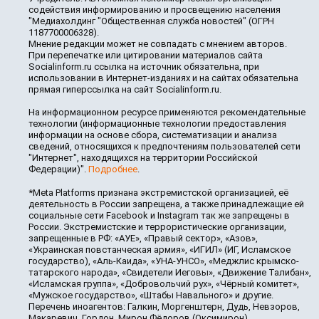
содействия информированию и просвещению населения
"Медиахолдинг "Общественная служба новостей" (ОГРН
1187700006328).
Мнение редакции может не совпадать с мнением авторов.
При перепечатке или цитировании материалов сайта
Socialinform.ru ссылка на источник обязательна, при
использовании в Интернет-изданиях и на сайтах обязательна
прямая гиперссылка на сайт Socialinform.ru.
На информационном ресурсе применяются рекомендательные
технологии (информационные технологии предоставления
информации на основе сбора, систематизации и анализа
сведений, относящихся к предпочтениям пользователей сети
"Интернет", находящихся на территории Российской
Федерации)".
Подробнее
.
*Meta Platforms признана экстремистской организацией, её
деятельность в России запрещена, а также принадлежащие ей
социальные сети Facebook и Instagram так же запрещены в
России. Экстремистские и террористические организации,
запрещенные в РФ: «АУЕ», «Правый сектор», «Азов»,
«Украинская повстанческая армия», «ИГИЛ» (ИГ, Исламское
государство), «Аль-Каида», «УНА-УНСО», «Меджлис крымско-
татарского народа», «Свидетели Иеговы», «Движение Талибан»,
«Исламская группа», «Добровольчий рух», «Чёрный комитет»,
«Мужское государство», «Штабы Навального» и другие.
Перечень иноагентов: Галкин, Моргенштерн, Дудь, Невзоров,
Макаревич, Гордон, Мирон Фёдоров (Оксимирон),