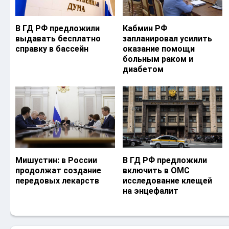
В ГД РФ предложили
Кабмин РФ
выдавать бесплатно
запланировал усилить
справку в бассейн
оказание помощи
больным раком и
диабетом
Мишустин: в России
В ГД РФ предложили
продолжат создание
включить в ОМС
передовых лекарств
исследование клещей
на энцефалит