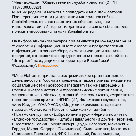
"Медиахолдинг "Общественная служба новостей" (ОГРН
1187700006328).
Мнение редакции может не совпадать с мнением авторов.
При перепечатке или цитировании материалов сайта
Socialinform.ru ссылка на источник обязательна, при
использовании в Интернет-изданиях и на сайтах обязательна
прямая гиперссылка на сайт Socialinform.ru.
На информационном ресурсе применяются рекомендательные
технологии (информационные технологии предоставления
информации на основе сбора, систематизации и анализа
сведений, относящихся к предпочтениям пользователей сети
"Интернет", находящихся на территории Российской
Федерации)".
Подробнее
.
*Meta Platforms признана экстремистской организацией, её
деятельность в России запрещена, а также принадлежащие ей
социальные сети Facebook и Instagram так же запрещены в
России. Экстремистские и террористические организации,
запрещенные в РФ: «АУЕ», «Правый сектор», «Азов», «Украинская
повстанческая армия», «ИГИЛ» (ИГ, Исламское государство),
«Аль-Каида», «УНА-УНСО», «Меджлис крымско-татарского
народа», «Свидетели Иеговы», «Движение Талибан»,
«Исламская группа», «Добровольчий рух», «Чёрный комитет»,
«Мужское государство», «Штабы Навального» и другие. Перечень
иноагентов: Галкин, Моргенштерн, Дудь, Невзоров, Макаревич,
Гордон, Мирон Фёдоров (Оксимирон), Смольянинов, Монеточка
(Елизавета Гардымова), ФБК, Навальный, Голос Америки,