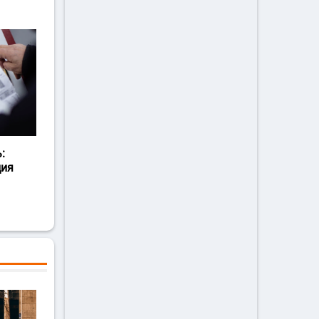
:
ция