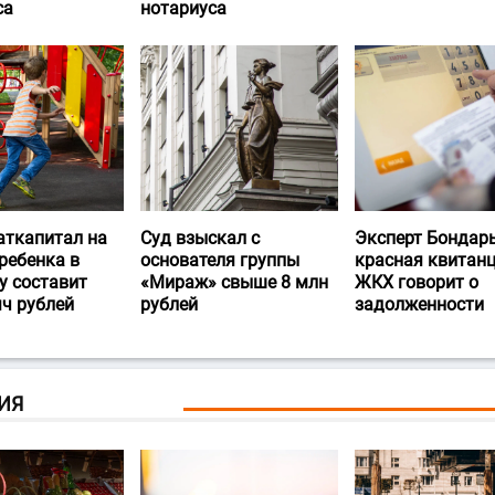
са
нотариуса
аткапитал на
Суд взыскал с
Эксперт Бондарь
ребенка в
основателя группы
красная квитан
у составит
«Мираж» свыше 8 млн
ЖКХ говорит о
яч рублей
рублей
задолженности
ИЯ