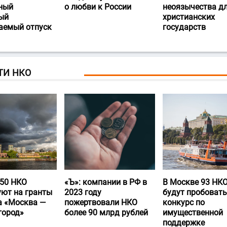
ный
о любви к России
неоязычества д
ый
христианских
аемый отпуск
государств
ТИ НКО
50 НКО
«Ъ‎»: компании в РФ в
В Москве 93 НК
уют на гранты
2023 году
будут пробовать
а «Москва —
пожертвовали НКО
конкурс по
город»
более 90 млрд рублей
имущественной
поддержке