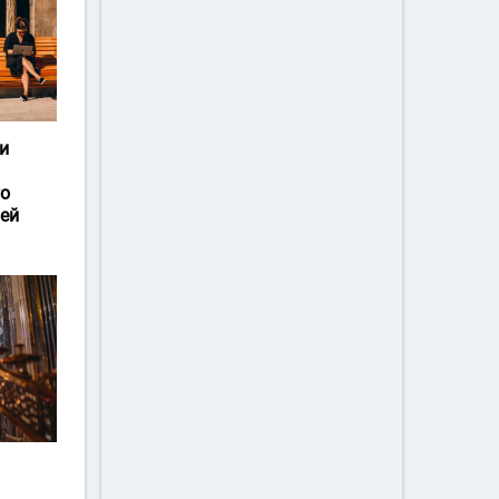
и
го
ей