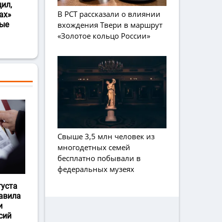
ил,
В РСТ рассказали о влиянии
ах»
вхождения Твери в маршрут
ные
«Золотое кольцо России»
Свыше 3,5 млн человек из
многодетных семей
бесплатно побывали в
федеральных музеях
густа
авила
и
сий