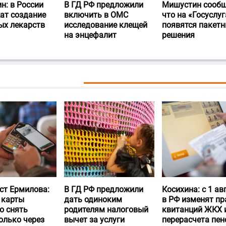
н: в России
В ГД РФ предложили
Мишустин сообщ
ат создание
включить в ОМС
что на «Госуслуг
ых лекарств
исследование клещей
появятся пакет
на энцефалит
решения
ст Ермилова:
В ГД РФ предложили
Косихина: с 1 ав
 карты
дать одиноким
в РФ изменят пр
о снять
родителям налоговый
квитанций ЖКХ 
олько через
вычет за услуги
перерасчета пен