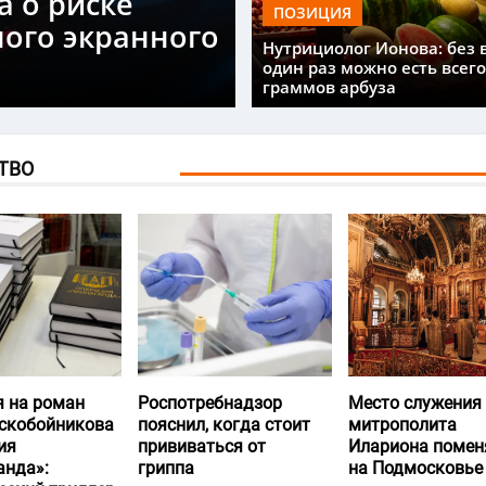
а о риске
ПОЗИЦИЯ
ного экранного
Нутрициолог Ионова: без 
один раз можно есть всего
граммов арбуза
ТВО
я на роман
Роспотребнадзор
Место служения
скобойникова
пояснил, когда стоит
митрополита
ия
прививаться от
Илариона помен
анда»:
гриппа
на Подмосковье