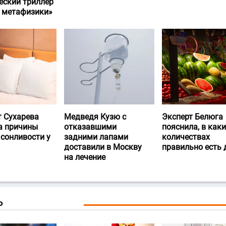
еский триллер
и метафизики»
т Сухарева
Медведя Кузю с
Эксперт Белюга
а причины
отказавшими
пояснила, в каки
 сонливости у
задними лапами
количествах
доставили в Москву
правильно есть
на лечение
Ь