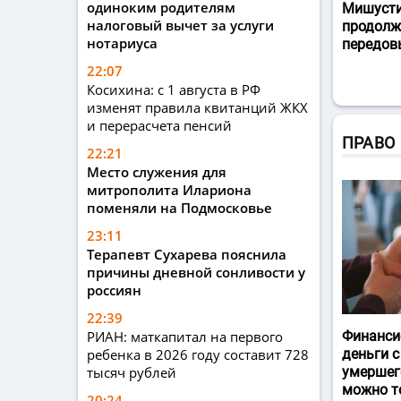
одиноким родителям
Мишусти
налоговый вычет за услуги
продолж
нотариуса
передов
22:07
Косихина: с 1 августа в РФ
изменят правила квитанций ЖКХ
и перерасчета пенсий
ПРАВО
22:21
Место служения для
митрополита Илариона
поменяли на Подмосковье
23:11
Терапевт Сухарева пояснила
причины дневной сонливости у
россиян
22:39
РИАН: маткапитал на первого
Финанси
ребенка в 2026 году составит 728
деньги с
тысяч рублей
умершег
можно т
20:24