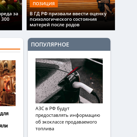
ПОЗИЦИЯ
вреда за
В ГД РФ призвали ввести оценку
 300
психологического состояния
матерей после родов
ПОПУЛЯРНОЕ
АЗС в РФ будут
 для
предоставлять информацию
об экоклассе продаваемого
яли
топлива