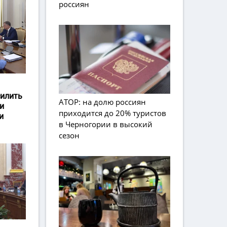
россиян
силить
АТОР: на долю россиян
и
приходится до 20% туристов
и
в Черногории в высокий
сезон