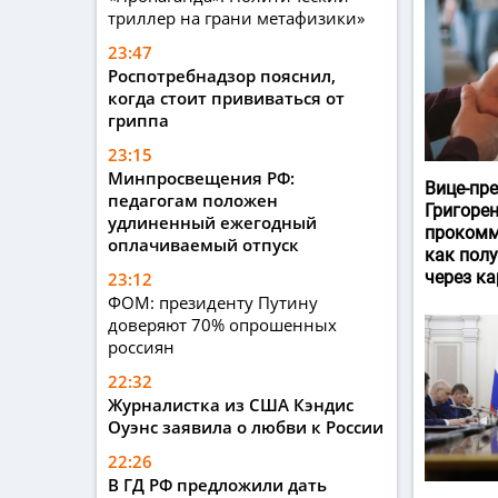
триллер на грани метафизики»
23:47
Роспотребнадзор пояснил,
когда стоит прививаться от
гриппа
23:15
Минпросвещения РФ:
Вице-пр
педагогам положен
Григоре
удлиненный ежегодный
прокомм
оплачиваемый отпуск
как пол
через ка
23:12
ФОМ: президенту Путину
доверяют 70% опрошенных
россиян
22:32
Журналистка из США Кэндис
Оуэнс заявила о любви к России
22:26
В ГД РФ предложили дать