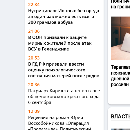
Политич
22:34
на гран
Нутрициолог Ионова: без вреда
за один раз можно есть всего
300 граммов арбуза
21:06
В ООН призвали к защите
мирных жителей после атак
ВСУ в Геленджике
20:53
В ГД РФ призвали ввести
Терапев
оценку психологического
пояснил
состояния матерей после родов
дневной
20:36
россиян
Патриарх Кирилл станет во главе
общемосковского крестного хода
6 сентября
12:09
ВЛАСТ
Рецензия на роман Юрия
Воскобойникова «Операция
«Пропаганда»: Политический