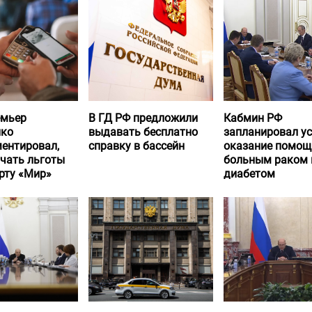
емьер
В ГД РФ предложили
Кабмин РФ
нко
выдавать бесплатно
запланировал у
ентировал,
справку в бассейн
оказание помощ
учать льготы
больным раком 
рту «Мир»
диабетом