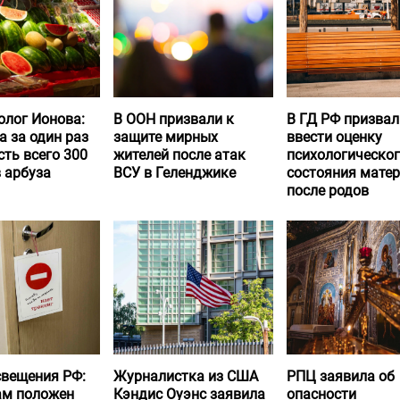
олог Ионова:
В ООН призвали к
В ГД РФ призвал
а за один раз
защите мирных
ввести оценку
ть всего 300
жителей после атак
психологическо
 арбуза
ВСУ в Геленджике
состояния матер
после родов
вещения РФ:
Журналистка из США
РПЦ заявила об
ам положен
Кэндис Оуэнс заявила
опасности