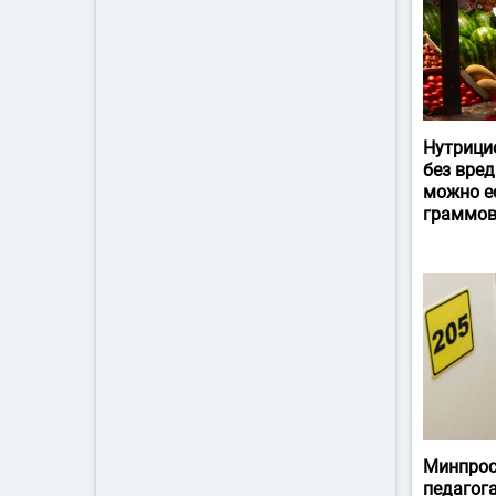
Нутрици
без вред
можно ес
граммов
Минпрос
педагог