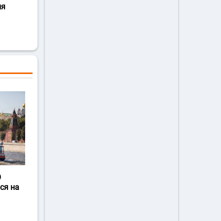
ля
О
ся на