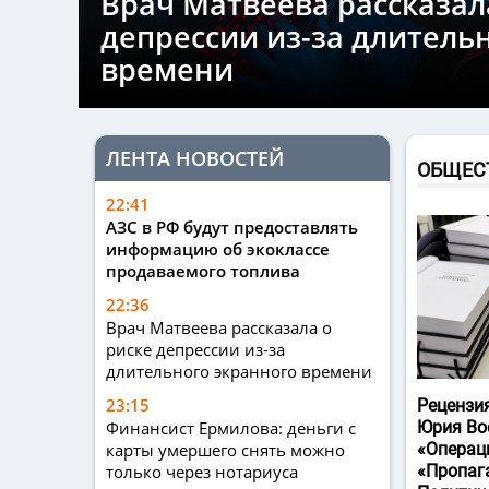
Врач Матвеева рассказал
депрессии из-за длитель
времени
ЛЕНТА НОВОСТЕЙ
ОБЩЕС
22:41
АЗС в РФ будут предоставлять
информацию об экоклассе
продаваемого топлива
22:36
Врач Матвеева рассказала о
риске депрессии из-за
длительного экранного времени
23:15
Рецензи
Финансист Ермилова: деньги с
Юрия Во
карты умершего снять можно
«Операц
только через нотариуса
«Пропаг