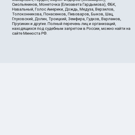
Смольянинов, Монеточка (Елизавета Гардымова), ФБК,
Навальный, Голос Америки, Дождь, Медуза, Верзилов,
Толоконникова, Понасенков, Пивоваров, Быков, Шац,
Глуховский, Долин, Троицкий, Земфира, Гудков, Варламов,
Прусикин и другие. Полный перечень лиц и организаций,
находящихся под судебным запретом в России, можно найти на
сайте Минюста РФ.