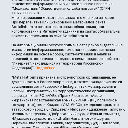
содействия информированию и просвещению населения
"Медиахолдинг "Общественная служба новостей" (ОГРН
1187700006328).
Мнение редакции может не совпадать с мнением авторов.
При перепечатке или цитировании материалов сайта
Socialinform.ru ссылка на источник обязательна, при
использовании в Интернет-изданиях и на сайтах обязательна
прямая гиперссылка на сайт Socialinform.ru.
На информационном ресурсе применяются рекомендательные
технологии (информационные технологии предоставления
информации на основе сбора, систематизации и анализа
сведений, относящихся к предпочтениям пользователей сети
"Интернет", находящихся на территории Российской
Федерации)".
Подробнее
.
*Meta Platforms признана экстремистской организацией, её
деятельность в России запрещена, а также принадлежащие ей
социальные сети Facebook и Instagram так же запрещены в
России. Экстремистские и террористические организации,
запрещенные в РФ: «АУЕ», «Правый сектор», «Азов»,
«Украинская повстанческая армия», «ИГИЛ» (ИГ, Исламское
государство), «Аль-Каида», «УНА-УНСО», «Меджлис крымско-
татарского народа», «Свидетели Иеговы», «Движение Талибан»,
«Исламская группа», «Добровольчий рух», «Чёрный комитет»,
«Мужское государство», «Штабы Навального» и другие.
Перечень иноагентов: Галкин, Моргенштерн, Дудь, Невзоров,
Макаревич, Гордон, Мирон Фёдоров (Оксимирон),