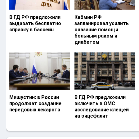
В ГД РФ предложили
Кабмин РФ
выдавать бесплатно
запланировал усилить
справку в бассейн
оказание помощи
больным раком и
диабетом
Мишустин: в России
В ГД РФ предложили
продолжат создание
включить в ОМС
передовых лекарств
исследование клещей
на энцефалит