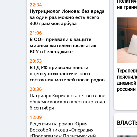
Политич
22:34
на гран
Нутрициолог Ионова: без вреда
за один раз можно есть всего
300 граммов арбуза
21:06
В ООН призвали к защите
мирных жителей после атак
ВСУ в Геленджике
20:53
В ГД РФ призвали ввести
Терапев
оценку психологического
пояснил
состояния матерей после родов
дневной
20:36
россиян
Патриарх Кирилл станет во главе
общемосковского крестного хода
6 сентября
12:09
ВЛАСТ
Рецензия на роман Юрия
Воскобойникова «Операция
«Пропаганда»: Политический