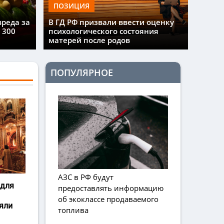
ПОЗИЦИЯ
вреда за
В ГД РФ призвали ввести оценку
 300
психологического состояния
матерей после родов
ПОПУЛЯРНОЕ
АЗС в РФ будут
 для
предоставлять информацию
об экоклассе продаваемого
яли
топлива