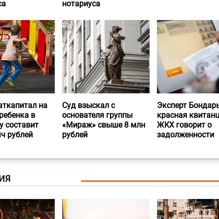
са
нотариуса
аткапитал на
Суд взыскал с
Эксперт Бондарь
ребенка в
основателя группы
красная квитан
у составит
«Мираж» свыше 8 млн
ЖКХ говорит о
яч рублей
рублей
задолженности
ИЯ