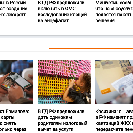
н: в России
В ГД РФ предложили
Мишустин сообщ
ат создание
включить в ОМС
что на «Госуслуг
ых лекарств
исследование клещей
появятся пакет
на энцефалит
решения
ст Ермилова:
В ГД РФ предложили
Косихина: с 1 ав
 карты
дать одиноким
в РФ изменят пр
о снять
родителям налоговый
квитанций ЖКХ 
олько через
вычет за услуги
перерасчета пен