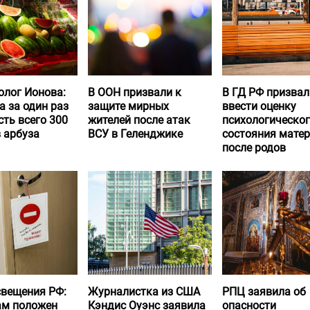
олог Ионова:
В ООН призвали к
В ГД РФ призвал
а за один раз
защите мирных
ввести оценку
ть всего 300
жителей после атак
психологическо
 арбуза
ВСУ в Геленджике
состояния матер
после родов
вещения РФ:
Журналистка из США
РПЦ заявила об
ам положен
Кэндис Оуэнс заявила
опасности