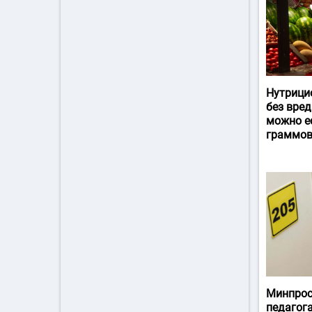
Нутрици
без вред
можно ес
граммов
Минпрос
педагог