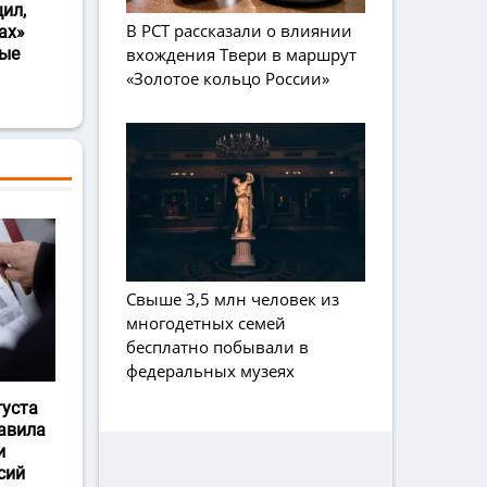
ил,
В РСТ рассказали о влиянии
ах»
вхождения Твери в маршрут
ные
«Золотое кольцо России»
Свыше 3,5 млн человек из
многодетных семей
бесплатно побывали в
федеральных музеях
густа
авила
и
сий