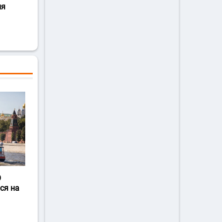
ля
О
ся на