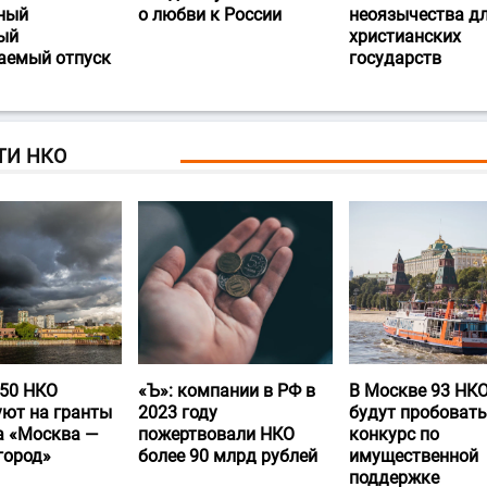
ный
о любви к России
неоязычества д
ый
христианских
аемый отпуск
государств
ТИ НКО
50 НКО
«Ъ‎»: компании в РФ в
В Москве 93 НК
уют на гранты
2023 году
будут пробовать
а «Москва —
пожертвовали НКО
конкурс по
город»
более 90 млрд рублей
имущественной
поддержке