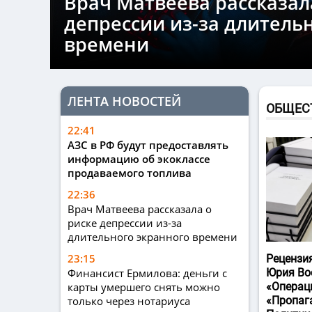
Врач Матвеева рассказал
депрессии из-за длитель
времени
ЛЕНТА НОВОСТЕЙ
ОБЩЕС
22:41
АЗС в РФ будут предоставлять
информацию об экоклассе
продаваемого топлива
22:36
Врач Матвеева рассказала о
риске депрессии из-за
длительного экранного времени
23:15
Рецензи
Финансист Ермилова: деньги с
Юрия Во
карты умершего снять можно
«Операц
только через нотариуса
«Пропаг