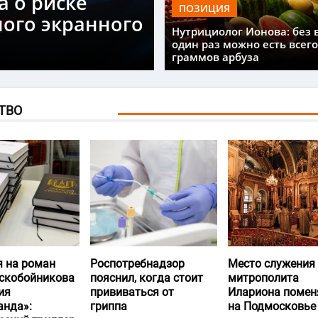
а о риске
ПОЗИЦИЯ
ного экранного
Нутрициолог Ионова: без 
один раз можно есть всего
граммов арбуза
ТВО
я на роман
Роспотребнадзор
Место служения
скобойникова
пояснил, когда стоит
митрополита
ия
прививаться от
Илариона помен
анда»:
гриппа
на Подмосковье