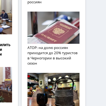
россиян
силить
АТОР: на долю россиян
и
приходится до 20% туристов
и
в Черногории в высокий
сезон