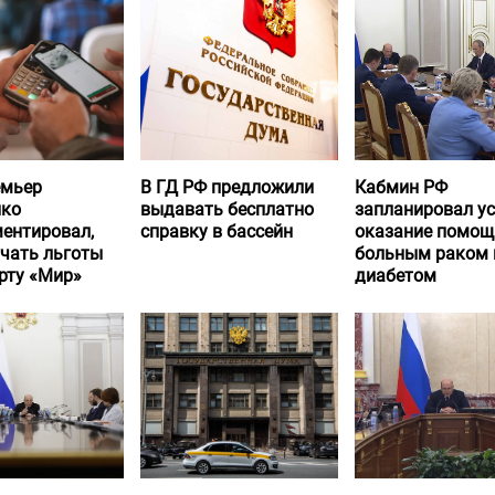
емьер
В ГД РФ предложили
Кабмин РФ
нко
выдавать бесплатно
запланировал у
ентировал,
справку в бассейн
оказание помощ
учать льготы
больным раком 
рту «Мир»
диабетом