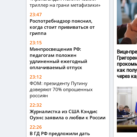
триллер на грани метафизики»
23:47
Роспотребнадзор пояснил,
когда стоит прививаться от
гриппа
23:15
Минпросвещения РФ:
Вице-пр
педагогам положен
Григоре
удлиненный ежегодный
прокомм
оплачиваемый отпуск
как пол
через ка
23:12
ФОМ: президенту Путину
доверяют 70% опрошенных
россиян
22:32
Журналистка из США Кэндис
Оуэнс заявила о любви к России
22:26
В ГД РФ предложили дать