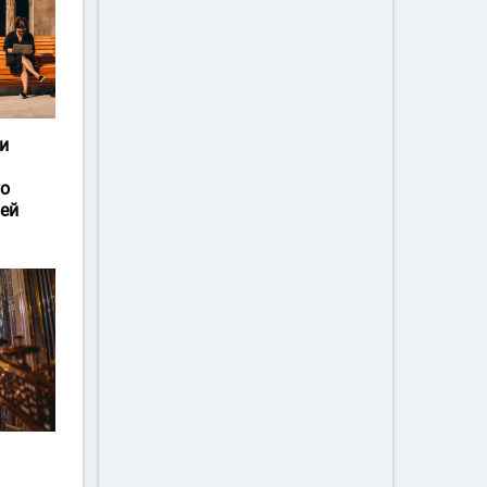
и
го
ей