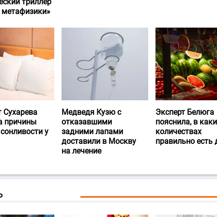
еский триллер
и метафизики»
т Сухарева
Медведя Кузю с
Эксперт Белюга
а причины
отказавшими
пояснила, в каки
 сонливости у
задними лапами
количествах
доставили в Москву
правильно есть
на лечение
Ь