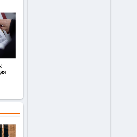
:
ция