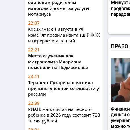
одиноким родителям
Мишусти
налоговый вычет за услуги
продолж
нотариуса
передов
22:07
Косихина: с 1 августа в РФ
изменят правила квитанций ЖКХ
и перерасчета пенсий
ПРАВО
22:21
Место служения для
митрополита Илариона
поменяли на Подмосковье
23:11
Терапевт Сухарева пояснила
причины дневной сонливости у
россиян
22:39
РИАН: маткапитал на первого
Финанси
ребенка в 2026 году составит 728
деньги с
тысяч рублей
умершег
можно т
20:24