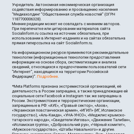
Учредитель: Автономная некоммерческая организация
содействия информированию и просвещению населения
"Медиахолдинг "Общественная служба новостей" (ОГРН
1187700006328).
Мнение редакции может не совпадать с мнением авторов.
При перепечатке или цитировании материалов сайта
Socialinform.ru ссылка на источник обязательна, при
использовании в Интернет-изданиях и на сайтах обязательна
прямая гиперссылка на сайт Socialinform.ru.
На информационном ресурсе применяются рекомендательные
технологии (информационные технологии предоставления
информации на основе сбора, систематизации и анализа
сведений, относящихся к предпочтениям пользователей сети
"Интернет", находящихся на территории Российской
Федерации)".
Подробнее
.
*Meta Platforms признана экстремистской организацией, её
деятельность в России запрещена, а также принадлежащие ей
социальные сети Facebook и Instagram так же запрещены в
России. Экстремистские и террористические организации,
запрещенные в РФ: «АУЕ», «Правый сектор», «Азов»,
«Украинская повстанческая армия», «ИГИЛ» (ИГ, Исламское
государство), «Аль-Каида», «УНА-УНСО», «Меджлис крымско-
татарского народа», «Свидетели Иеговы», «Движение Талибан»,
«Исламская группа», «Добровольчий рух», «Чёрный комитет»,
«Мужское государство», «Штабы Навального» и другие.