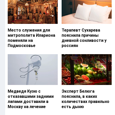
Место служения для
Терапевт Сухарева
митрополита Илариона
пояснила причины
поменяли на
дневной сонливости у
Подмосковье
россиян
Медведя Кузю с
Эксперт Белюга
отказавшими задними
пояснила, в каких
лапами доставили в
количествах правильно
Москву на лечение
есть дыню