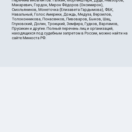
Перечень иноагентов: Галкин, Моргенштерн, Дудь, Невзоров,
Макаревич, Гордон, Мирон Фёдоров (Оксимирон),
Смольянинов, Монеточка (Елизавета Гардымова), ФБК,
Навальный, Голос Америки, Дождь, Медуза, Верзилов,
Толоконникова, Понасенков, Пивоваров, Быков, Шац,
Глуховский, Долин, Троицкий, Земфира, Гудков, Варламов,
Прусикин и другие. Полный перечень лиц и организаций,
находящихся под судебным запретом в России, можно найти на
сайте Минюста РФ.