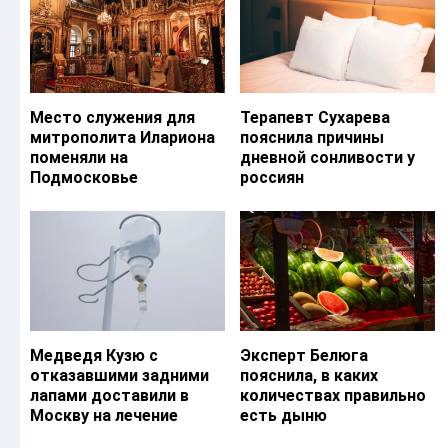
Место служения для
Терапевт Сухарева
митрополита Илариона
пояснила причины
поменяли на
дневной сонливости у
Подмосковье
россиян
Медведя Кузю с
Эксперт Белюга
отказавшими задними
пояснила, в каких
лапами доставили в
количествах правильно
Москву на лечение
есть дыню