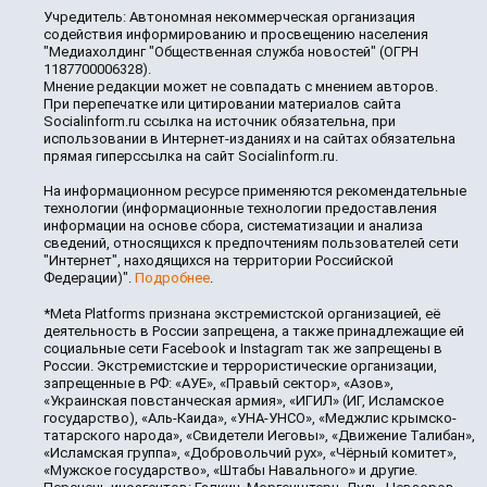
Учредитель: Автономная некоммерческая организация
содействия информированию и просвещению населения
"Медиахолдинг "Общественная служба новостей" (ОГРН
1187700006328).
Мнение редакции может не совпадать с мнением авторов.
При перепечатке или цитировании материалов сайта
Socialinform.ru ссылка на источник обязательна, при
использовании в Интернет-изданиях и на сайтах обязательна
прямая гиперссылка на сайт Socialinform.ru.
На информационном ресурсе применяются рекомендательные
технологии (информационные технологии предоставления
информации на основе сбора, систематизации и анализа
сведений, относящихся к предпочтениям пользователей сети
"Интернет", находящихся на территории Российской
Федерации)".
Подробнее
.
*Meta Platforms признана экстремистской организацией, её
деятельность в России запрещена, а также принадлежащие ей
социальные сети Facebook и Instagram так же запрещены в
России. Экстремистские и террористические организации,
запрещенные в РФ: «АУЕ», «Правый сектор», «Азов»,
«Украинская повстанческая армия», «ИГИЛ» (ИГ, Исламское
государство), «Аль-Каида», «УНА-УНСО», «Меджлис крымско-
татарского народа», «Свидетели Иеговы», «Движение Талибан»,
«Исламская группа», «Добровольчий рух», «Чёрный комитет»,
«Мужское государство», «Штабы Навального» и другие.