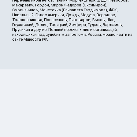
Перечень иноагентов: Галкин, Моргенштерн, Дудь, Невзоров,
Макаревич, Гордон, Мирон Фёдоров (Оксимирон),
Смольянинов, Монеточка (Елизавета Гардымова), ФБК,
Навальный, Голос Америки, Дождь, Медуза, Верзилов,
Толоконникова, Понасенков, Пивоваров, Быков, Шац,
Глуховский, Долин, Троицкий, Земфира, Гудков, Варламов,
Прусикин и другие. Полный перечень лиц и организаций,
находящихся под судебным запретом в России, можно найти на
сайте Минюста РФ.