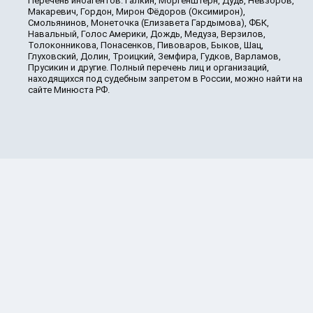
Перечень иноагентов: Галкин, Моргенштерн, Дудь, Невзоров,
Макаревич, Гордон, Мирон Фёдоров (Оксимирон),
Смольянинов, Монеточка (Елизавета Гардымова), ФБК,
Навальный, Голос Америки, Дождь, Медуза, Верзилов,
Толоконникова, Понасенков, Пивоваров, Быков, Шац,
Глуховский, Долин, Троицкий, Земфира, Гудков, Варламов,
Прусикин и другие. Полный перечень лиц и организаций,
находящихся под судебным запретом в России, можно найти на
сайте Минюста РФ.