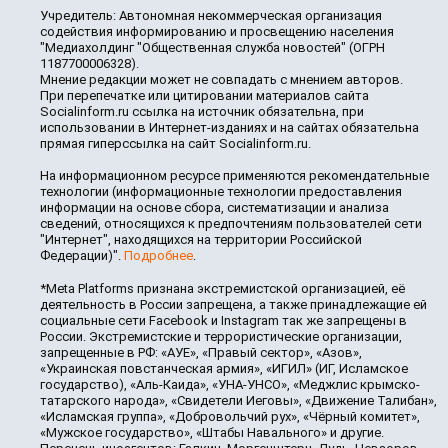
Учредитель: Автономная некоммерческая организация
содействия информированию и просвещению населения
"Медиахолдинг "Общественная служба новостей" (ОГРН
1187700006328).
Мнение редакции может не совпадать с мнением авторов.
При перепечатке или цитировании материалов сайта
Socialinform.ru ссылка на источник обязательна, при
использовании в Интернет-изданиях и на сайтах обязательна
прямая гиперссылка на сайт Socialinform.ru.
На информационном ресурсе применяются рекомендательные
технологии (информационные технологии предоставления
информации на основе сбора, систематизации и анализа
сведений, относящихся к предпочтениям пользователей сети
"Интернет", находящихся на территории Российской
Федерации)".
Подробнее
.
*Meta Platforms признана экстремистской организацией, её
деятельность в России запрещена, а также принадлежащие ей
социальные сети Facebook и Instagram так же запрещены в
России. Экстремистские и террористические организации,
запрещенные в РФ: «АУЕ», «Правый сектор», «Азов»,
«Украинская повстанческая армия», «ИГИЛ» (ИГ, Исламское
государство), «Аль-Каида», «УНА-УНСО», «Меджлис крымско-
татарского народа», «Свидетели Иеговы», «Движение Талибан»,
«Исламская группа», «Добровольчий рух», «Чёрный комитет»,
«Мужское государство», «Штабы Навального» и другие.