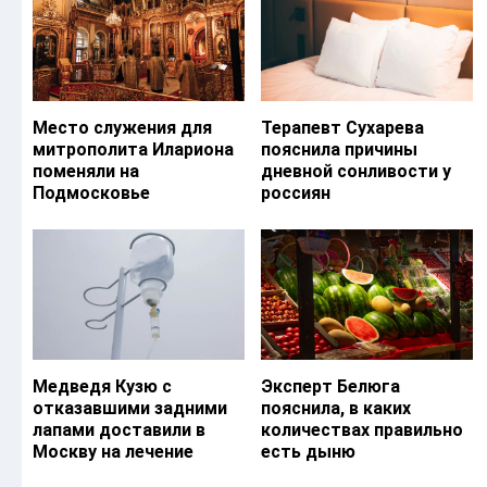
Место служения для
Терапевт Сухарева
митрополита Илариона
пояснила причины
поменяли на
дневной сонливости у
Подмосковье
россиян
Медведя Кузю с
Эксперт Белюга
отказавшими задними
пояснила, в каких
лапами доставили в
количествах правильно
Москву на лечение
есть дыню