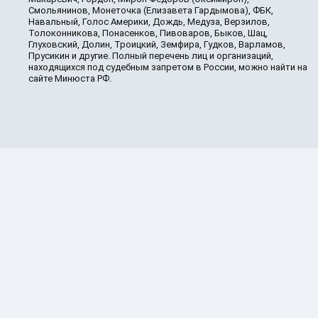
Смольянинов, Монеточка (Елизавета Гардымова), ФБК,
Навальный, Голос Америки, Дождь, Медуза, Верзилов,
Толоконникова, Понасенков, Пивоваров, Быков, Шац,
Глуховский, Долин, Троицкий, Земфира, Гудков, Варламов,
Прусикин и другие. Полный перечень лиц и организаций,
находящихся под судебным запретом в России, можно найти на
сайте Минюста РФ.