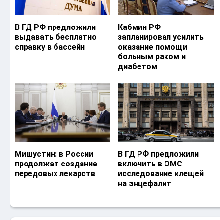
В ГД РФ предложили
Кабмин РФ
выдавать бесплатно
запланировал усилить
справку в бассейн
оказание помощи
больным раком и
диабетом
Мишустин: в России
В ГД РФ предложили
продолжат создание
включить в ОМС
передовых лекарств
исследование клещей
на энцефалит