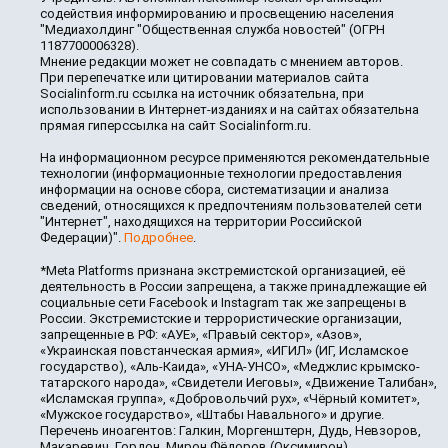
содействия информированию и просвещению населения
"Медиахолдинг "Общественная служба новостей" (ОГРН
1187700006328).
Мнение редакции может не совпадать с мнением авторов.
При перепечатке или цитировании материалов сайта
Socialinform.ru ссылка на источник обязательна, при
использовании в Интернет-изданиях и на сайтах обязательна
прямая гиперссылка на сайт Socialinform.ru.
На информационном ресурсе применяются рекомендательные
технологии (информационные технологии предоставления
информации на основе сбора, систематизации и анализа
сведений, относящихся к предпочтениям пользователей сети
"Интернет", находящихся на территории Российской
Федерации)".
Подробнее
.
*Meta Platforms признана экстремистской организацией, её
деятельность в России запрещена, а также принадлежащие ей
социальные сети Facebook и Instagram так же запрещены в
России. Экстремистские и террористические организации,
запрещенные в РФ: «АУЕ», «Правый сектор», «Азов»,
«Украинская повстанческая армия», «ИГИЛ» (ИГ, Исламское
государство), «Аль-Каида», «УНА-УНСО», «Меджлис крымско-
татарского народа», «Свидетели Иеговы», «Движение Талибан»,
«Исламская группа», «Добровольчий рух», «Чёрный комитет»,
«Мужское государство», «Штабы Навального» и другие.
Перечень иноагентов: Галкин, Моргенштерн, Дудь, Невзоров,
Макаревич, Гордон, Мирон Фёдоров (Оксимирон),