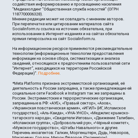
содействия информированию и просвещению населения
"Медиахолдинг "Общественная служба новостей" (ОГРН
1187700006328).
Мнение редакции может не совпадать с мнением авторов.
При перепечатке или цитировании материалов сайта
Socialinform.ru ссылка на источник обязательна, при
использовании в Интернет-изданиях и на сайтах обязательна
прямая гиперссылка на сайт Socialinform.ru.
На информационном ресурсе применяются рекомендательные
технологии (информационные технологии предоставления
информации на основе сбора, систематизации и анализа
сведений, относящихся к предпочтениям пользователей сети
"Интернет", находящихся на территории Российской
Федерации)".
Подробнее
.
*Meta Platforms признана экстремистской организацией, её
деятельность в России запрещена, а также принадлежащие ей
социальные сети Facebook и Instagram так же запрещены в
России. Экстремистские и террористические организации,
запрещенные в РФ: «АУЕ», «Правый сектор», «Азов»,
«Украинская повстанческая армия», «ИГИЛ» (ИГ, Исламское
государство), «Аль-Каида», «УНА-УНСО», «Меджлис крымско-
татарского народа», «Свидетели Иеговы», «Движение Талибан»,
«Исламская группа», «Добровольчий рух», «Чёрный комитет»,
«Мужское государство», «Штабы Навального» и другие.
Перечень иноагентов: Галкин, Моргенштерн, Дудь, Невзоров,
Макаревич, Гордон, Мирон Фёдоров (Оксимирон),