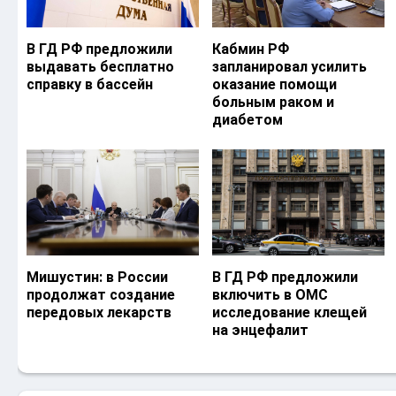
В ГД РФ предложили
Кабмин РФ
выдавать бесплатно
запланировал усилить
справку в бассейн
оказание помощи
больным раком и
диабетом
Мишустин: в России
В ГД РФ предложили
продолжат создание
включить в ОМС
передовых лекарств
исследование клещей
на энцефалит