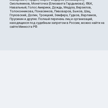
Смольянинов, Монеточка (Елизавета Гардымова), ФБК,
Навальный, Голос Америки, Дождь, Медуза, Верзилов,
Толоконникова, Понасенков, Пивоваров, Быков, Шац,
Глуховский, Долин, Троицкий, Земфира, Гудков, Варламов,
Прусикин и другие. Полный перечень лиц и организаций,
находящихся под судебным запретом в России, можно найти на
сайте Минюста РФ.