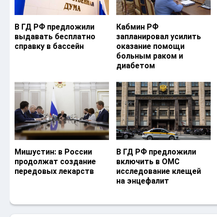
В ГД РФ предложили
Кабмин РФ
выдавать бесплатно
запланировал усилить
справку в бассейн
оказание помощи
больным раком и
диабетом
Мишустин: в России
В ГД РФ предложили
продолжат создание
включить в ОМС
передовых лекарств
исследование клещей
на энцефалит