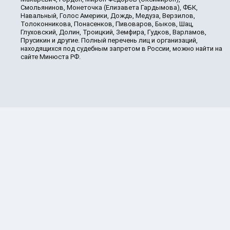
Смольянинов, Монеточка (Елизавета Гардымова), ФБК,
Навальный, Голос Америки, Дождь, Медуза, Верзилов,
Толоконникова, Понасенков, Пивоваров, Быков, Шац,
Глуховский, Долин, Троицкий, Земфира, Гудков, Варламов,
Прусикин и другие. Полный перечень лиц и организаций,
находящихся под судебным запретом в России, можно найти на
сайте Минюста РФ.