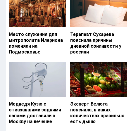
Место служения для
Терапевт Сухарева
митрополита Илариона
пояснила причины
поменяли на
дневной сонливости у
Подмосковье
россиян
Медведя Кузю с
Эксперт Белюга
отказавшими задними
пояснила, в каких
лапами доставили в
количествах правильно
Москву на лечение
есть дыню