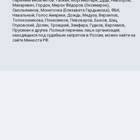
Перечень иноагентов: Галкин, Моргенштерн, Дудь, Невзоров,
Макаревич, Гордон, Мирон Фёдоров (Оксимирон),
Смольянинов, Монеточка (Елизавета Гардымова), ФБК,
Навальный, Голос Америки, Дождь, Медуза, Верзилов,
Толоконникова, Понасенков, Пивоваров, Быков, Шац,
Глуховский, Долин, Троицкий, Земфира, Гудков, Варламов,
Прусикин и другие. Полный перечень лиц и организаций,
находящихся под судебным запретом в России, можно найти на
сайте Минюста РФ.