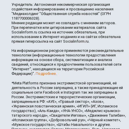
Учредитель: Автономная некоммерческая организация
содействия информированию и просвещению населения
"Медиахолдинг "Общественная служба новостей" (ОГРН
1187700006328).
Мнение редакции может не совпадать с мнением авторов.
При перепечатке или цитировании материалов сайта
Socialinform.ru ссылка на источник обязательна, при
использовании в Интернет-изданиях и на сайтах обязательна
прямая гиперссылка на сайт Socialinform.ru.
На информационном ресурсе применяются рекомендательные
технологии (информационные технологии предоставления
информации на основе сбора, систематизации и анализа
сведений, относящихся к предпочтениям пользователей сети
"Интернет", находящихся на территории Российской
Федерации)".
Подробнее
.
*Meta Platforms признана экстремистской организацией, её
деятельность в России запрещена, а также принадлежащие ей
социальные сети Facebook и Instagram так же запрещены в
России. Экстремистские и террористические организации,
запрещенные в РФ: «АУЕ», «Правый сектор», «Азов»,
«Украинская повстанческая армия», «ИГИЛ» (ИГ, Исламское
государство), «Аль-Каида», «УНА-УНСО», «Меджлис крымско-
татарского народа», «Свидетели Иеговы», «Движение Талибан»,
«Исламская группа», «Добровольчий рух», «Чёрный комитет»,
«Мужское государство», «Штабы Навального» и другие.