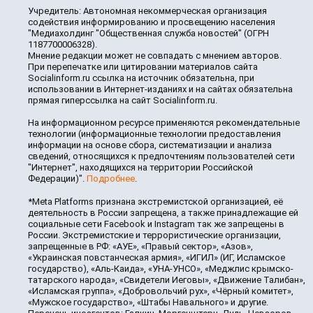
Учредитель: Автономная некоммерческая организация
содействия информированию и просвещению населения
"Медиахолдинг "Общественная служба новостей" (ОГРН
1187700006328).
Мнение редакции может не совпадать с мнением авторов.
При перепечатке или цитировании материалов сайта
Socialinform.ru ссылка на источник обязательна, при
использовании в Интернет-изданиях и на сайтах обязательна
прямая гиперссылка на сайт Socialinform.ru.
На информационном ресурсе применяются рекомендательные
технологии (информационные технологии предоставления
информации на основе сбора, систематизации и анализа
сведений, относящихся к предпочтениям пользователей сети
"Интернет", находящихся на территории Российской
Федерации)".
Подробнее
.
*Meta Platforms признана экстремистской организацией, её
деятельность в России запрещена, а также принадлежащие ей
социальные сети Facebook и Instagram так же запрещены в
России. Экстремистские и террористические организации,
запрещенные в РФ: «АУЕ», «Правый сектор», «Азов»,
«Украинская повстанческая армия», «ИГИЛ» (ИГ, Исламское
государство), «Аль-Каида», «УНА-УНСО», «Меджлис крымско-
татарского народа», «Свидетели Иеговы», «Движение Талибан»,
«Исламская группа», «Добровольчий рух», «Чёрный комитет»,
«Мужское государство», «Штабы Навального» и другие.