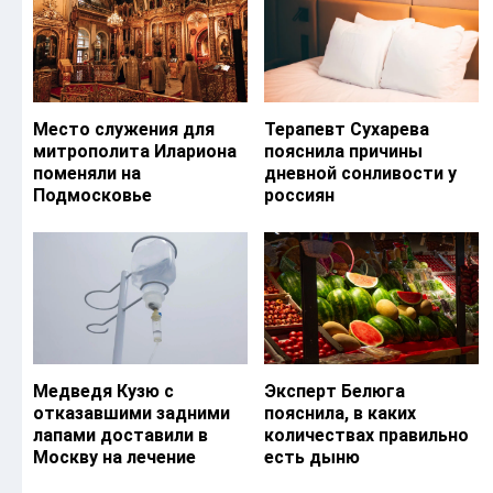
Место служения для
Терапевт Сухарева
митрополита Илариона
пояснила причины
поменяли на
дневной сонливости у
Подмосковье
россиян
Медведя Кузю с
Эксперт Белюга
отказавшими задними
пояснила, в каких
лапами доставили в
количествах правильно
Москву на лечение
есть дыню