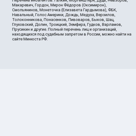
Перечень иноагентов: Галкин, Моргенштерн, Дудь, Невзоров,
Макаревич, Гордон, Мирон Фёдоров (Оксимирон),
Смольянинов, Монеточка (Елизавета Гардымова), ФБК,
Навальный, Голос Америки, Дождь, Медуза, Верзилов,
Толоконникова, Понасенков, Пивоваров, Быков, Шац,
Глуховский, Долин, Троицкий, Земфира, Гудков, Варламов,
Прусикин и другие. Полный перечень лиц и организаций,
находящихся под судебным запретом в России, можно найти на
сайте Минюста РФ.