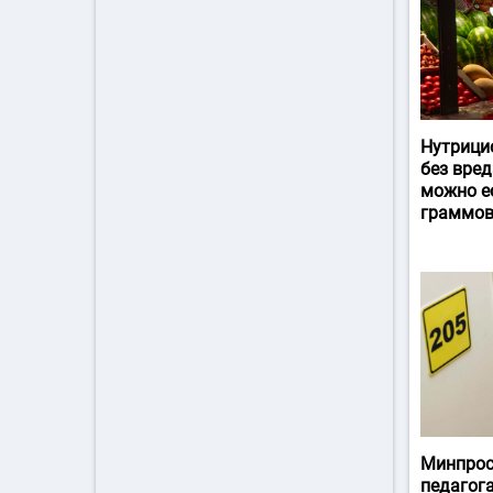
Нутрици
без вред
можно ес
граммов
Минпрос
педагог