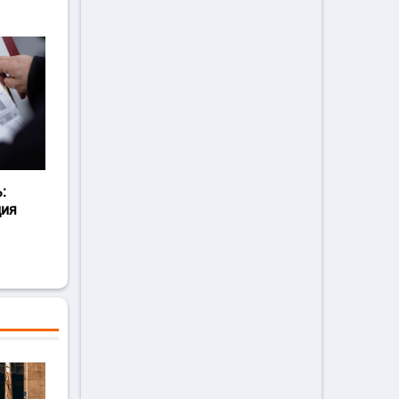
:
ция