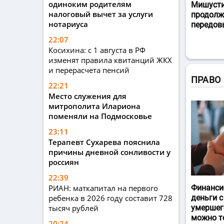
одиноким родителям
Мишусти
налоговый вычет за услуги
продолж
нотариуса
передов
22:07
Косихина: с 1 августа в РФ
изменят правила квитанций ЖКХ
и перерасчета пенсий
ПРАВО
22:21
Место служения для
митрополита Илариона
поменяли на Подмосковье
23:11
Терапевт Сухарева пояснила
причины дневной сонливости у
россиян
22:39
РИАН: маткапитал на первого
Финанси
ребенка в 2026 году составит 728
деньги с
тысяч рублей
умершег
можно т
20:24