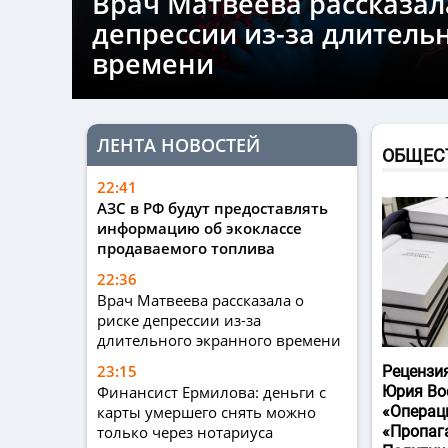
Врач Матвеева рассказал
депрессии из-за длитель
времени
ЛЕНТА НОВОСТЕЙ
ОБЩЕС
22:41
АЗС в РФ будут предоставлять
информацию об экоклассе
продаваемого топлива
22:36
Врач Матвеева рассказала о
риске депрессии из-за
длительного экранного времени
23:15
Рецензи
Финансист Ермилова: деньги с
Юрия Во
карты умершего снять можно
«Операц
только через нотариуса
«Пропаг