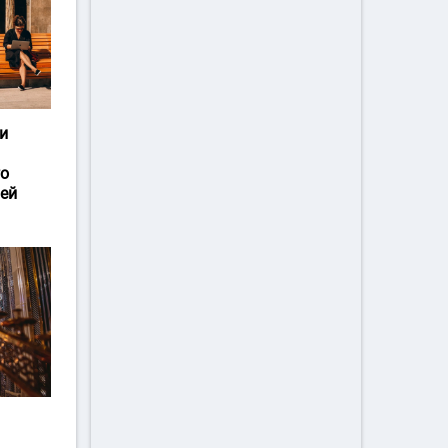
и
го
ей