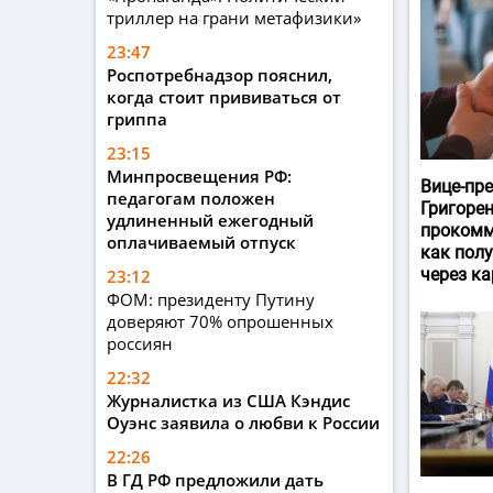
триллер на грани метафизики»
23:47
Роспотребнадзор пояснил,
когда стоит прививаться от
гриппа
23:15
Минпросвещения РФ:
Вице-пр
педагогам положен
Григоре
удлиненный ежегодный
прокомм
оплачиваемый отпуск
как пол
через ка
23:12
ФОМ: президенту Путину
доверяют 70% опрошенных
россиян
22:32
Журналистка из США Кэндис
Оуэнс заявила о любви к России
22:26
В ГД РФ предложили дать