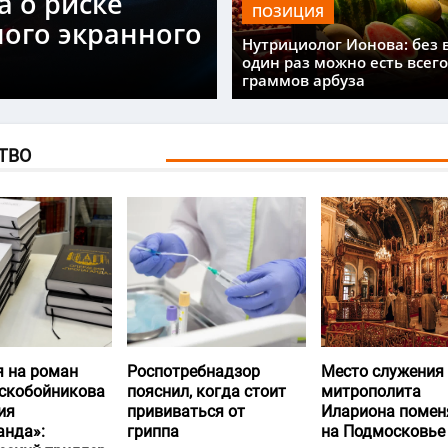
а о риске
ПОЗИЦИЯ
ного экранного
Нутрициолог Ионова: без 
один раз можно есть всего
граммов арбуза
ТВО
я на роман
Роспотребнадзор
Место служения
скобойникова
пояснил, когда стоит
митрополита
ия
прививаться от
Илариона помен
анда»:
гриппа
на Подмосковье