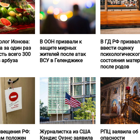
олог Ионова:
В ООН призвали к
В ГД РФ призвал
а за один раз
защите мирных
ввести оценку
ть всего 300
жителей после атак
психологическо
 арбуза
ВСУ в Геленджике
состояния матер
после родов
вещения РФ:
Журналистка из США
РПЦ заявила об
ам положен
Кэндис Оуэнс заявила
опасности