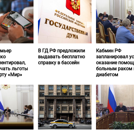
емьер
В ГД РФ предложили
Кабмин РФ
нко
выдавать бесплатно
запланировал у
ентировал,
справку в бассейн
оказание помощ
учать льготы
больным раком 
рту «Мир»
диабетом