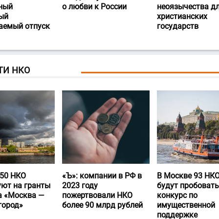
ный
о любви к России
неоязычества д
ый
христианских
аемый отпуск
государств
ТИ НКО
50 НКО
«Ъ‎»: компании в РФ в
В Москве 93 НК
уют на гранты
2023 году
будут пробовать
а «Москва —
пожертвовали НКО
конкурс по
город»
более 90 млрд рублей
имущественной
поддержке