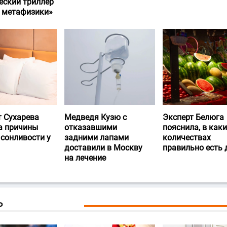
еский триллер
и метафизики»
т Сухарева
Медведя Кузю с
Эксперт Белюга
а причины
отказавшими
пояснила, в каки
 сонливости у
задними лапами
количествах
доставили в Москву
правильно есть
на лечение
Ь