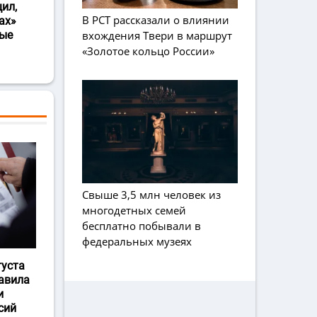
ил,
В РСТ рассказали о влиянии
ах»
вхождения Твери в маршрут
ные
«Золотое кольцо России»
Свыше 3,5 млн человек из
многодетных семей
бесплатно побывали в
федеральных музеях
густа
авила
и
сий