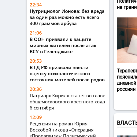
Политич
22:34
на гран
Нутрициолог Ионова: без вреда
за один раз можно есть всего
300 граммов арбуза
21:06
В ООН призвали к защите
мирных жителей после атак
ВСУ в Геленджике
20:53
В ГД РФ призвали ввести
Терапев
оценку психологического
пояснил
состояния матерей после родов
дневной
20:36
россиян
Патриарх Кирилл станет во главе
общемосковского крестного хода
6 сентября
12:09
ВЛАСТ
Рецензия на роман Юрия
Воскобойникова «Операция
«Пропаганда»: Политический