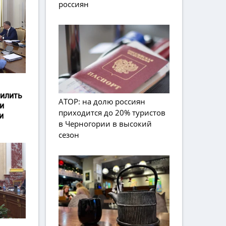
россиян
силить
АТОР: на долю россиян
и
приходится до 20% туристов
и
в Черногории в высокий
сезон