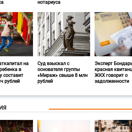
са
нотариуса
аткапитал на
Суд взыскал с
Эксперт Бондарь
ребенка в
основателя группы
красная квитан
у составит
«Мираж» свыше 8 млн
ЖКХ говорит о
яч рублей
рублей
задолженности
ИЯ