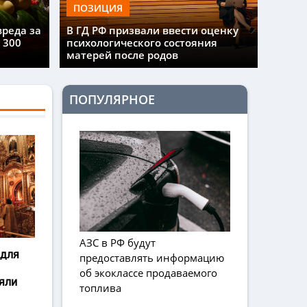
ПОЗИЦИЯ
вреда за
В ГД РФ призвали ввести оценку
 300
психологического состояния
матерей после родов
ПОПУЛЯРНОЕ
АЗС в РФ будут
 для
предоставлять информацию
об экоклассе продаваемого
яли
топлива