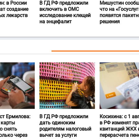
н: в России
В ГД РФ предложили
Мишустин сообщ
ат создание
включить в ОМС
что на «Госуслуг
ых лекарств
исследование клещей
появятся пакет
на энцефалит
решения
ст Ермилова:
В ГД РФ предложили
Косихина: с 1 ав
 карты
дать одиноким
в РФ изменят пр
о снять
родителям налоговый
квитанций ЖКХ 
олько через
вычет за услуги
перерасчета пен