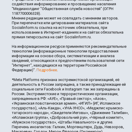
содействия информированию и просвещению населения
"Медиахолдинг "Общественная служба новостей" (ОГРН
1187700006328).
Мнение редакции может не совпадать с мнением авторов.
При перепечатке или цитировании материалов сайта
Socialinform.ru ссылка на источник обязательна, при
использовании в Интернет-изданиях и на сайтах обязательна
прямая гиперссылка на сайт Socialinform.ru.
На информационном ресурсе применяются рекомендательные
технологии (информационные технологии предоставления
информации на основе сбора, систематизации и анализа
сведений, относящихся к предпочтениям пользователей сети
"Интернет", находящихся на территории Российской
Федерации)".
Подробнее
.
*Meta Platforms признана экстремистской организацией, её
деятельность в России запрещена, а также принадлежащие ей
социальные сети Facebook и Instagram так же запрещены в
России. Экстремистские и террористические организации,
запрещенные в РФ: «АУЕ», «Правый сектор», «Азов»,
«Украинская повстанческая армия», «ИГИЛ» (ИГ, Исламское
государство), «Аль-Каида», «УНА-УНСО», «Меджлис крымско-
татарского народа», «Свидетели Иеговы», «Движение Талибан»,
«Исламская группа», «Добровольчий рух», «Чёрный комитет»,
«Мужское государство», «Штабы Навального» и другие.
Перечень иноагентов: Галкин, Моргенштерн, Дудь, Невзоров,
Макаревич, Гордон, Мирон Фёдоров (Оксимирон),