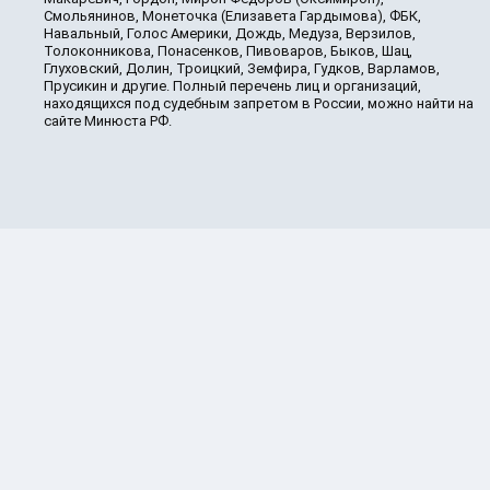
Смольянинов, Монеточка (Елизавета Гардымова), ФБК,
Навальный, Голос Америки, Дождь, Медуза, Верзилов,
Толоконникова, Понасенков, Пивоваров, Быков, Шац,
Глуховский, Долин, Троицкий, Земфира, Гудков, Варламов,
Прусикин и другие. Полный перечень лиц и организаций,
находящихся под судебным запретом в России, можно найти на
сайте Минюста РФ.