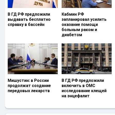
В ГД РФ предложили
Кабмин РФ
выдавать бесплатно
запланировал усилить
справку в бассейн
оказание помощи
больным раком и
диабетом
Мишустин: в России
В ГД РФ предложили
продолжат создание
включить в ОМС
передовых лекарств
исследование клещей
на энцефалит