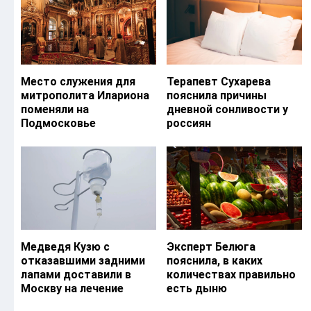
Место служения для
Терапевт Сухарева
митрополита Илариона
пояснила причины
поменяли на
дневной сонливости у
Подмосковье
россиян
Медведя Кузю с
Эксперт Белюга
отказавшими задними
пояснила, в каких
лапами доставили в
количествах правильно
Москву на лечение
есть дыню