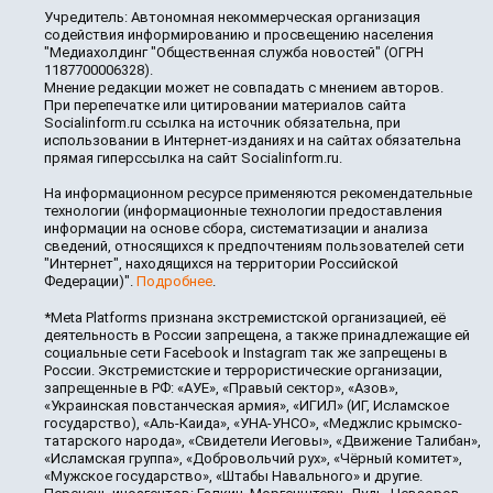
Учредитель: Автономная некоммерческая организация
содействия информированию и просвещению населения
"Медиахолдинг "Общественная служба новостей" (ОГРН
1187700006328).
Мнение редакции может не совпадать с мнением авторов.
При перепечатке или цитировании материалов сайта
Socialinform.ru ссылка на источник обязательна, при
использовании в Интернет-изданиях и на сайтах обязательна
прямая гиперссылка на сайт Socialinform.ru.
На информационном ресурсе применяются рекомендательные
технологии (информационные технологии предоставления
информации на основе сбора, систематизации и анализа
сведений, относящихся к предпочтениям пользователей сети
"Интернет", находящихся на территории Российской
Федерации)".
Подробнее
.
*Meta Platforms признана экстремистской организацией, её
деятельность в России запрещена, а также принадлежащие ей
социальные сети Facebook и Instagram так же запрещены в
России. Экстремистские и террористические организации,
запрещенные в РФ: «АУЕ», «Правый сектор», «Азов»,
«Украинская повстанческая армия», «ИГИЛ» (ИГ, Исламское
государство), «Аль-Каида», «УНА-УНСО», «Меджлис крымско-
татарского народа», «Свидетели Иеговы», «Движение Талибан»,
«Исламская группа», «Добровольчий рух», «Чёрный комитет»,
«Мужское государство», «Штабы Навального» и другие.