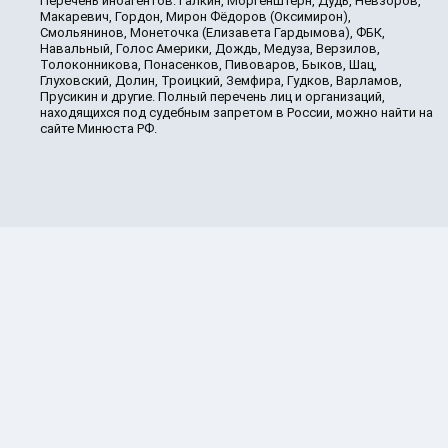
Перечень иноагентов: Галкин, Моргенштерн, Дудь, Невзоров,
Макаревич, Гордон, Мирон Фёдоров (Оксимирон),
Смольянинов, Монеточка (Елизавета Гардымова), ФБК,
Навальный, Голос Америки, Дождь, Медуза, Верзилов,
Толоконникова, Понасенков, Пивоваров, Быков, Шац,
Глуховский, Долин, Троицкий, Земфира, Гудков, Варламов,
Прусикин и другие. Полный перечень лиц и организаций,
находящихся под судебным запретом в России, можно найти на
сайте Минюста РФ.