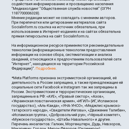
содействия информированию и просвещению населения
"Медиахолдинг "Общественная служба новостей" (ОГРН
1187700006328).
Мнение редакции может не совпадать с мнением авторов.
При перепечатке или цитировании материалов сайта
Socialinform.ru ссылка на источник обязательна, при
использовании в Интернет-изданиях и на сайтах обязательна
прямая гиперссылка на сайт Socialinform.ru.
На информационном ресурсе применяются рекомендательные
технологии (информационные технологии предоставления
информации на основе сбора, систематизации и анализа
сведений, относящихся к предпочтениям пользователей сети
"Интернет", находящихся на территории Российской
Федерации)".
Подробнее
.
*Meta Platforms признана экстремистской организацией, её
деятельность в России запрещена, а также принадлежащие ей
социальные сети Facebook и Instagram так же запрещены в
России. Экстремистские и террористические организации,
запрещенные в РФ: «АУЕ», «Правый сектор», «Азов»,
«Украинская повстанческая армия», «ИГИЛ» (ИГ, Исламское
государство), «Аль-Каида», «УНА-УНСО», «Меджлис крымско-
татарского народа», «Свидетели Иеговы», «Движение Талибан»,
«Исламская группа», «Добровольчий рух», «Чёрный комитет»,
«Мужское государство», «Штабы Навального» и другие.
Перечень иноагентов: Галкин, Моргенштерн, Дудь, Невзоров,
Макаревич, Гордон, Мирон Фёдоров (Оксимирон),