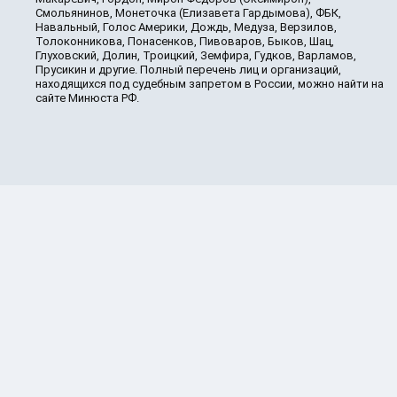
Смольянинов, Монеточка (Елизавета Гардымова), ФБК,
Навальный, Голос Америки, Дождь, Медуза, Верзилов,
Толоконникова, Понасенков, Пивоваров, Быков, Шац,
Глуховский, Долин, Троицкий, Земфира, Гудков, Варламов,
Прусикин и другие. Полный перечень лиц и организаций,
находящихся под судебным запретом в России, можно найти на
сайте Минюста РФ.