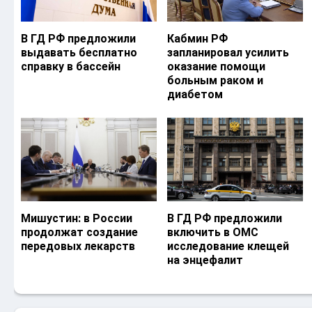
В ГД РФ предложили
Кабмин РФ
выдавать бесплатно
запланировал усилить
справку в бассейн
оказание помощи
больным раком и
диабетом
Мишустин: в России
В ГД РФ предложили
продолжат создание
включить в ОМС
передовых лекарств
исследование клещей
на энцефалит