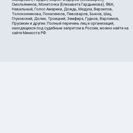
Смольянинов, Монеточка (Елизавета Гардымова), ФБК,
Навальный, Голос Америки, Дождь, Медуза, Верзилов,
Толоконникова, Понасенков, Пивоваров, Быков, Шац,
Глуховский, Долин, Троицкий, Земфира, Гудков, Варламов,
Прусикин и другие. Полный перечень лиц и организаций,
находящихся под судебным запретом в России, можно найти на
сайте Минюста РФ.