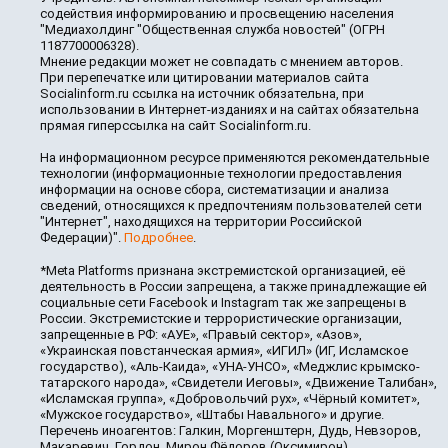
содействия информированию и просвещению населения
"Медиахолдинг "Общественная служба новостей" (ОГРН
1187700006328).
Мнение редакции может не совпадать с мнением авторов.
При перепечатке или цитировании материалов сайта
Socialinform.ru ссылка на источник обязательна, при
использовании в Интернет-изданиях и на сайтах обязательна
прямая гиперссылка на сайт Socialinform.ru.
На информационном ресурсе применяются рекомендательные
технологии (информационные технологии предоставления
информации на основе сбора, систематизации и анализа
сведений, относящихся к предпочтениям пользователей сети
"Интернет", находящихся на территории Российской
Федерации)".
Подробнее
.
*Meta Platforms признана экстремистской организацией, её
деятельность в России запрещена, а также принадлежащие ей
социальные сети Facebook и Instagram так же запрещены в
России. Экстремистские и террористические организации,
запрещенные в РФ: «АУЕ», «Правый сектор», «Азов»,
«Украинская повстанческая армия», «ИГИЛ» (ИГ, Исламское
государство), «Аль-Каида», «УНА-УНСО», «Меджлис крымско-
татарского народа», «Свидетели Иеговы», «Движение Талибан»,
«Исламская группа», «Добровольчий рух», «Чёрный комитет»,
«Мужское государство», «Штабы Навального» и другие.
Перечень иноагентов: Галкин, Моргенштерн, Дудь, Невзоров,
Макаревич, Гордон, Мирон Фёдоров (Оксимирон),