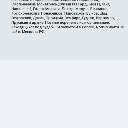
Смольянинов, Монеточка (Елизавета Гардымова), ФБК,
Навальный, Голос Америки, Дождь, Медуза, Верзилов,
Толоконникова, Понасенков, Пивоваров, Быков, Шац,
Глуховский, Долин, Троицкий, Земфира, Гудков, Варламов,
Прусикин и другие. Полный перечень лиц и организаций,
находящихся под судебным запретом в России, можно найти на
сайте Минюста РФ.