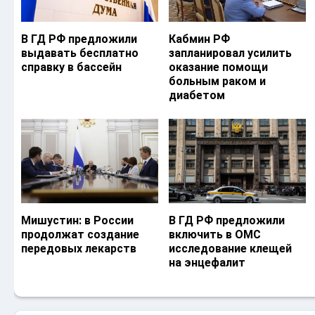
В ГД РФ предложили
Кабмин РФ
выдавать бесплатно
запланировал усилить
справку в бассейн
оказание помощи
больным раком и
диабетом
Мишустин: в России
В ГД РФ предложили
продолжат создание
включить в ОМС
передовых лекарств
исследование клещей
на энцефалит