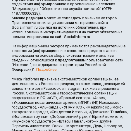
содействия информированию и просвещению населения
"Медиахолдинг "Общественная служба новостей" (ОГРН
1187700006328).
Мнение редакции может не совпадать с мнением авторов.
При перепечатке или цитировании материалов сайта
Socialinform.ru ссылка на источник обязательна, при
использовании в Интернет-изданиях и на сайтах обязательна
прямая гиперссылка на сайт Socialinform.ru.
На информационном ресурсе применяются рекомендательные
технологии (информационные технологии предоставления
информации на основе сбора, систематизации и анализа
сведений, относящихся к предпочтениям пользователей сети
"Интернет", находящихся на территории Российской
Федерации)".
Подробнее
.
*Meta Platforms признана экстремистской организацией, её
деятельность в России запрещена, а также принадлежащие ей
социальные сети Facebook и Instagram так же запрещены в
России. Экстремистские и террористические организации,
запрещенные в РФ: «АУЕ», «Правый сектор», «Азов»,
«Украинская повстанческая армия», «ИГИЛ» (ИГ, Исламское
государство), «Аль-Каида», «УНА-УНСО», «Меджлис крымско-
татарского народа», «Свидетели Иеговы», «Движение Талибан»,
«Исламская группа», «Добровольчий рух», «Чёрный комитет»,
«Мужское государство», «Штабы Навального» и другие.
Перечень иноагентов: Галкин, Моргенштерн, Дудь, Невзоров,
Макаревич, Гордон, Мирон Фёдоров (Оксимирон),