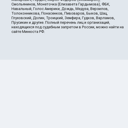
Смольянинов, Монеточка (Елизавета Гардымова), ФБК,
Навальный, Голос Америки, Дождь, Медуза, Верзилов,
Толоконникова, Понасенков, Пивоваров, Быков, Шац,
Глуховский, Долин, Троицкий, Земфира, Гудков, Варламов,
Прусикин и другие. Полный перечень лиц и организаций,
находящихся под судебным запретом в России, можно найти на
сайте Минюста РФ.