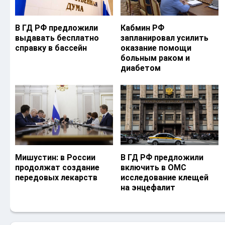
В ГД РФ предложили
Кабмин РФ
выдавать бесплатно
запланировал усилить
справку в бассейн
оказание помощи
больным раком и
диабетом
Мишустин: в России
В ГД РФ предложили
продолжат создание
включить в ОМС
передовых лекарств
исследование клещей
на энцефалит