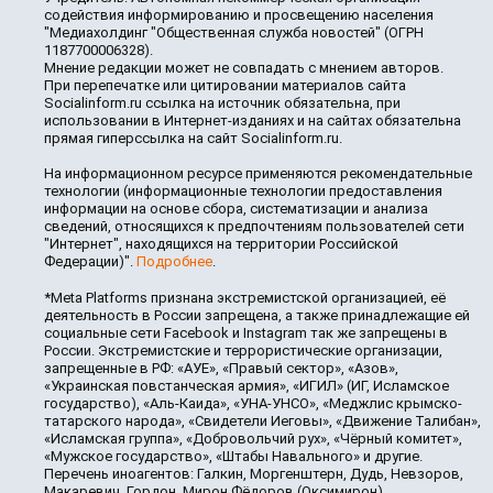
содействия информированию и просвещению населения
"Медиахолдинг "Общественная служба новостей" (ОГРН
1187700006328).
Мнение редакции может не совпадать с мнением авторов.
При перепечатке или цитировании материалов сайта
Socialinform.ru ссылка на источник обязательна, при
использовании в Интернет-изданиях и на сайтах обязательна
прямая гиперссылка на сайт Socialinform.ru.
На информационном ресурсе применяются рекомендательные
технологии (информационные технологии предоставления
информации на основе сбора, систематизации и анализа
сведений, относящихся к предпочтениям пользователей сети
"Интернет", находящихся на территории Российской
Федерации)".
Подробнее
.
*Meta Platforms признана экстремистской организацией, её
деятельность в России запрещена, а также принадлежащие ей
социальные сети Facebook и Instagram так же запрещены в
России. Экстремистские и террористические организации,
запрещенные в РФ: «АУЕ», «Правый сектор», «Азов»,
«Украинская повстанческая армия», «ИГИЛ» (ИГ, Исламское
государство), «Аль-Каида», «УНА-УНСО», «Меджлис крымско-
татарского народа», «Свидетели Иеговы», «Движение Талибан»,
«Исламская группа», «Добровольчий рух», «Чёрный комитет»,
«Мужское государство», «Штабы Навального» и другие.
Перечень иноагентов: Галкин, Моргенштерн, Дудь, Невзоров,
Макаревич, Гордон, Мирон Фёдоров (Оксимирон),