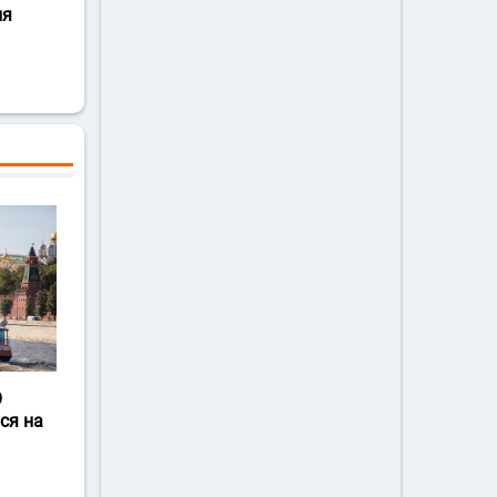
ля
О
ся на