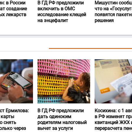
н: в России
В ГД РФ предложили
Мишустин сообщ
ат создание
включить в ОМС
что на «Госуслуг
ых лекарств
исследование клещей
появятся пакет
на энцефалит
решения
ст Ермилова:
В ГД РФ предложили
Косихина: с 1 ав
 карты
дать одиноким
в РФ изменят пр
о снять
родителям налоговый
квитанций ЖКХ 
олько через
вычет за услуги
перерасчета пен