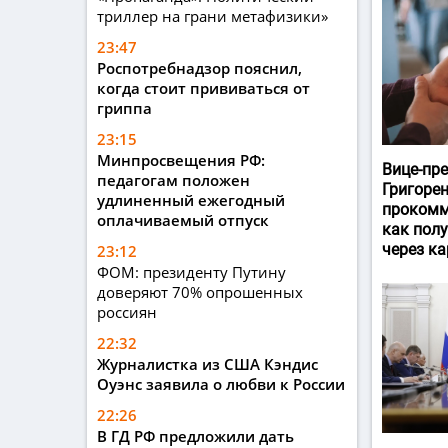
триллер на грани метафизики»
23:47
Роспотребнадзор пояснил,
когда стоит прививаться от
гриппа
23:15
Минпросвещения РФ:
Вице-пр
педагогам положен
Григоре
удлиненный ежегодный
прокомм
оплачиваемый отпуск
как пол
через ка
23:12
ФОМ: президенту Путину
доверяют 70% опрошенных
россиян
22:32
Журналистка из США Кэндис
Оуэнс заявила о любви к России
22:26
В ГД РФ предложили дать