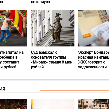
са
нотариуса
аткапитал на
Суд взыскал с
Эксперт Бондарь
ребенка в
основателя группы
красная квитан
у составит
«Мираж» свыше 8 млн
ЖКХ говорит о
яч рублей
рублей
задолженности
ИЯ