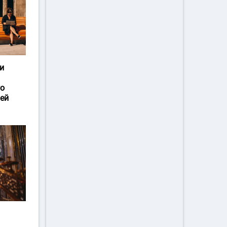
и
го
ей