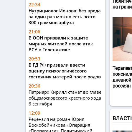
Политич
22:34
на гран
Нутрициолог Ионова: без вреда
за один раз можно есть всего
300 граммов арбуза
21:06
В ООН призвали к защите
мирных жителей после атак
ВСУ в Геленджике
20:53
В ГД РФ призвали ввести
Терапев
оценку психологического
пояснил
состояния матерей после родов
дневной
20:36
россиян
Патриарх Кирилл станет во главе
общемосковского крестного хода
6 сентября
12:09
ВЛАСТ
Рецензия на роман Юрия
Воскобойникова «Операция
«Пропаганда»: Политический