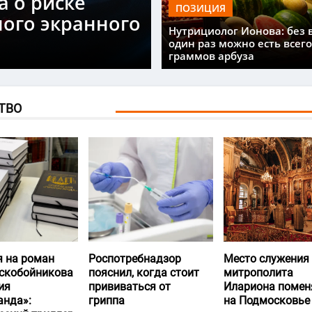
а о риске
ПОЗИЦИЯ
ного экранного
Нутрициолог Ионова: без 
один раз можно есть всего
граммов арбуза
ТВО
я на роман
Роспотребнадзор
Место служения
скобойникова
пояснил, когда стоит
митрополита
ия
прививаться от
Илариона помен
анда»:
гриппа
на Подмосковье