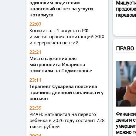
одиноким родителям
Мишусти
налоговый вычет за услуги
продолж
нотариуса
передов
22:07
Косихина: с 1 августа в РФ
изменят правила квитанций ЖКХ
и перерасчета пенсий
ПРАВО
22:21
Место служения для
митрополита Илариона
поменяли на Подмосковье
23:11
Терапевт Сухарева пояснила
причины дневной сонливости у
россиян
22:39
РИАН: маткапитал на первого
Финанси
ребенка в 2026 году составит 728
деньги с
тысяч рублей
умершег
можно т
20:24