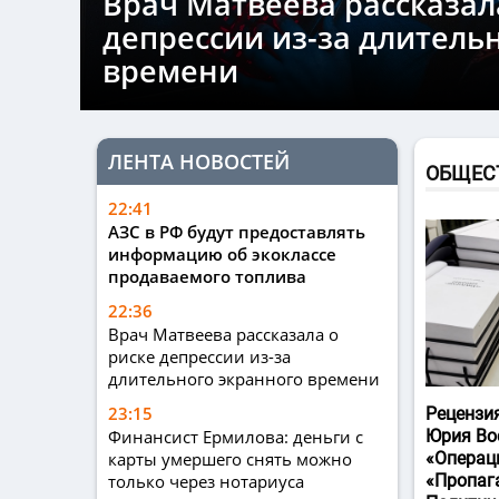
Врач Матвеева рассказал
депрессии из-за длитель
времени
ЛЕНТА НОВОСТЕЙ
ОБЩЕС
22:41
АЗС в РФ будут предоставлять
информацию об экоклассе
продаваемого топлива
22:36
Врач Матвеева рассказала о
риске депрессии из-за
длительного экранного времени
23:15
Рецензи
Финансист Ермилова: деньги с
Юрия Во
карты умершего снять можно
«Операц
только через нотариуса
«Пропаг