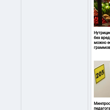
Нутрици
без вред
можно ес
граммов
Минпрос
педагог