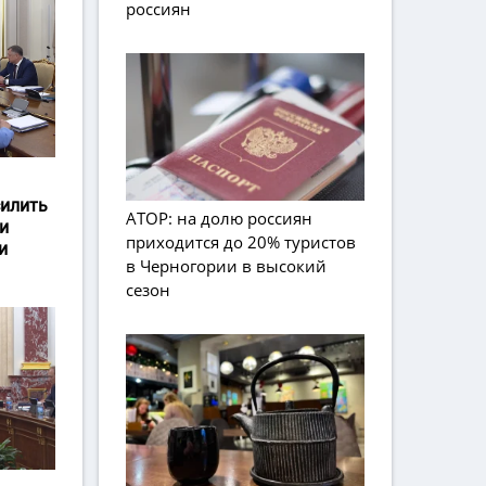
россиян
силить
АТОР: на долю россиян
и
приходится до 20% туристов
и
в Черногории в высокий
сезон