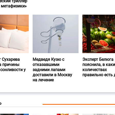
еский триллер
и метафизики»
т Сухарева
Медведя Кузю с
Эксперт Белюга
а причины
отказавшими
пояснила, в каки
 сонливости у
задними лапами
количествах
доставили в Москву
правильно есть
на лечение
Ь