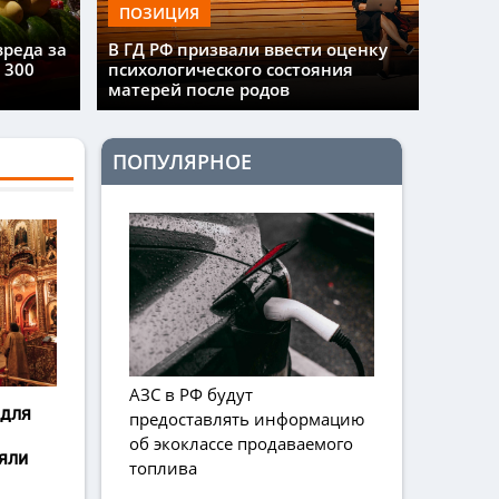
ПОЗИЦИЯ
вреда за
В ГД РФ призвали ввести оценку
 300
психологического состояния
матерей после родов
ПОПУЛЯРНОЕ
АЗС в РФ будут
 для
предоставлять информацию
об экоклассе продаваемого
яли
топлива