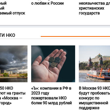
ный
о любви к России
неоязычества д
ый
христианских
аемый отпуск
государств
ТИ НКО
50 НКО
«Ъ‎»: компании в РФ в
В Москве 93 НК
уют на гранты
2023 году
будут пробовать
а «Москва —
пожертвовали НКО
конкурс по
город»
более 90 млрд рублей
имущественной
поддержке