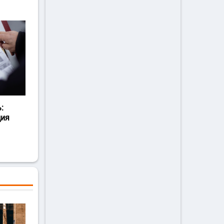
:
ция