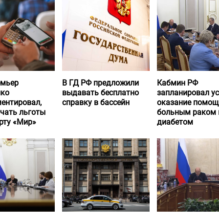
емьер
В ГД РФ предложили
Кабмин РФ
нко
выдавать бесплатно
запланировал у
ентировал,
справку в бассейн
оказание помощ
учать льготы
больным раком 
рту «Мир»
диабетом