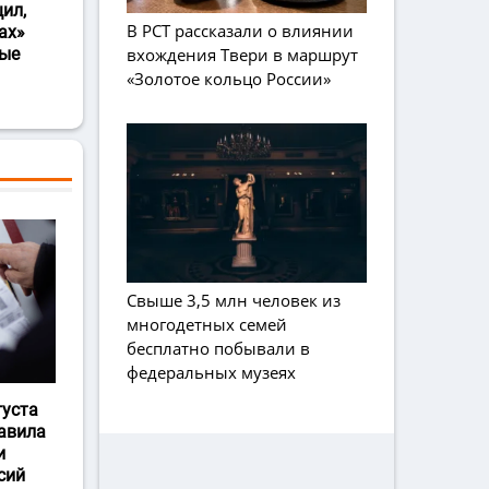
ил,
В РСТ рассказали о влиянии
ах»
вхождения Твери в маршрут
ные
«Золотое кольцо России»
Свыше 3,5 млн человек из
многодетных семей
бесплатно побывали в
федеральных музеях
густа
авила
и
сий