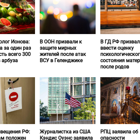
олог Ионова:
В ООН призвали к
В ГД РФ призвал
а за один раз
защите мирных
ввести оценку
ть всего 300
жителей после атак
психологическо
 арбуза
ВСУ в Геленджике
состояния матер
после родов
вещения РФ:
Журналистка из США
РПЦ заявила об
ам положен
Кэндис Оуэнс заявила
опасности