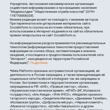
Учредитель: Автономная некоммерческая организация
содействия информированию и просвещению населения
"Медиахолдинг "Общественная служба новостей" (ОГРН
1187700006328).
Мнение редакции может не совпадать с мнением авторов.
При перепечатке или цитировании материалов сайта
Socialinform.ru ссылка на источник обязательна, при
использовании в Интернет-изданиях и на сайтах обязательна
прямая гиперссылка на сайт Socialinform.ru.
На информационном ресурсе применяются рекомендательные
технологии (информационные технологии предоставления
информации на основе сбора, систематизации и анализа
сведений, относящихся к предпочтениям пользователей сети
"Интернет", находящихся на территории Российской
Федерации)".
Подробнее
.
*Meta Platforms признана экстремистской организацией, её
деятельность в России запрещена, а также принадлежащие ей
социальные сети Facebook и Instagram так же запрещены в
России. Экстремистские и террористические организации,
запрещенные в РФ: «АУЕ», «Правый сектор», «Азов»,
«Украинская повстанческая армия», «ИГИЛ» (ИГ, Исламское
государство), «Аль-Каида», «УНА-УНСО», «Меджлис крымско-
татарского народа», «Свидетели Иеговы», «Движение Талибан»,
«Исламская группа», «Добровольчий рух», «Чёрный комитет»,
«Мужское государство», «Штабы Навального» и другие.