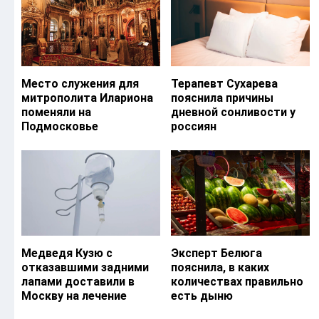
Место служения для
Терапевт Сухарева
митрополита Илариона
пояснила причины
поменяли на
дневной сонливости у
Подмосковье
россиян
Медведя Кузю с
Эксперт Белюга
отказавшими задними
пояснила, в каких
лапами доставили в
количествах правильно
Москву на лечение
есть дыню