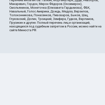
Перечень иноагентов: Галкин, Моргенштерн, Дудь, Невзоров,
Макаревич, Гордон, Мирон Фёдоров (Оксимирон),
Смольянинов, Монеточка (Елизавета Гардымова), ФБК,
Навальный, Голос Америки, Дождь, Медуза, Верзилов,
Толоконникова, Понасенков, Пивоваров, Быков, Шац,
Глуховский, Долин, Троицкий, Земфира, Гудков, Варламов,
Прусикин и другие. Полный перечень лиц и организаций,
находящихся под судебным запретом в России, можно найти на
сайте Минюста РФ.