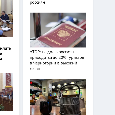
россиян
силить
АТОР: на долю россиян
и
приходится до 20% туристов
и
в Черногории в высокий
сезон