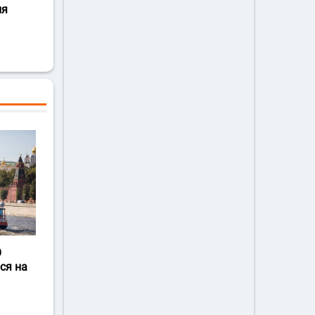
ля
О
ся на