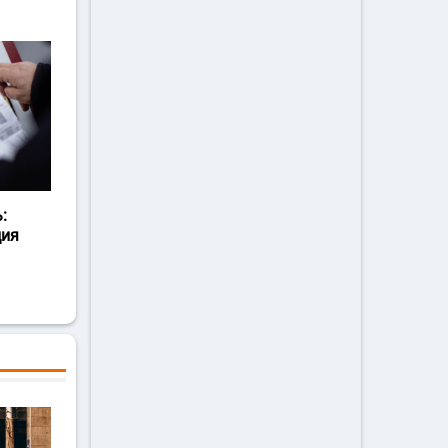
:
ция