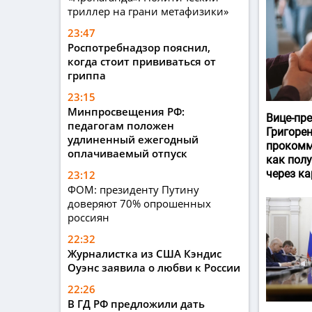
триллер на грани метафизики»
23:47
Роспотребнадзор пояснил,
когда стоит прививаться от
гриппа
23:15
Минпросвещения РФ:
Вице-пр
педагогам положен
Григоре
удлиненный ежегодный
прокомм
оплачиваемый отпуск
как пол
через ка
23:12
ФОМ: президенту Путину
доверяют 70% опрошенных
россиян
22:32
Журналистка из США Кэндис
Оуэнс заявила о любви к России
22:26
В ГД РФ предложили дать