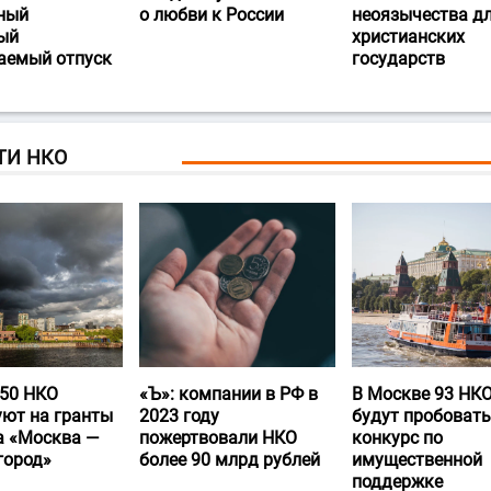
ный
о любви к России
неоязычества д
ый
христианских
аемый отпуск
государств
ТИ НКО
50 НКО
«Ъ‎»: компании в РФ в
В Москве 93 НК
уют на гранты
2023 году
будут пробовать
а «Москва —
пожертвовали НКО
конкурс по
город»
более 90 млрд рублей
имущественной
поддержке