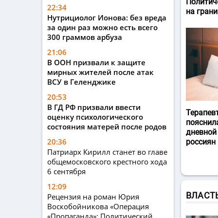
Политич
22:34
на гран
Нутрициолог Ионова: без вреда
за один раз можно есть всего
300 граммов арбуза
21:06
В ООН призвали к защите
мирных жителей после атак
ВСУ в Геленджике
20:53
В ГД РФ призвали ввести
Терапев
оценку психологического
пояснил
состояния матерей после родов
дневной
20:36
россиян
Патриарх Кирилл станет во главе
общемосковского крестного хода
6 сентября
12:09
ВЛАСТ
Рецензия на роман Юрия
Воскобойникова «Операция
«Пропаганда»: Политический