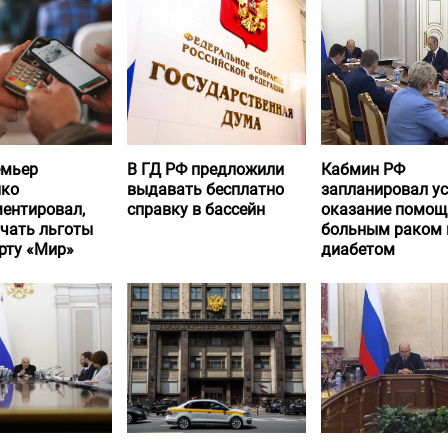
емьер
В ГД РФ предложили
Кабмин РФ
нко
выдавать бесплатно
запланировал у
ентировал,
справку в бассейн
оказание помощ
учать льготы
больным раком 
рту «Мир»
диабетом