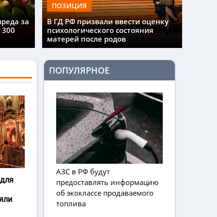
ПОЗИЦИЯ
вреда за
В ГД РФ призвали ввести оценку
 300
психологического состояния
матерей после родов
ПОПУЛЯРНОЕ
АЗС в РФ будут
 для
предоставлять информацию
об экоклассе продаваемого
яли
топлива