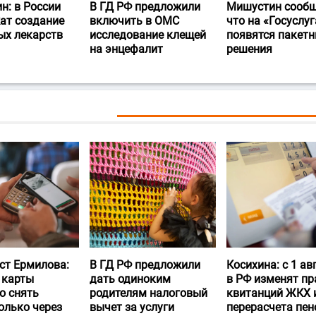
н: в России
В ГД РФ предложили
Мишустин сообщ
ат создание
включить в ОМС
что на «Госуслуг
ых лекарств
исследование клещей
появятся пакет
на энцефалит
решения
ст Ермилова:
В ГД РФ предложили
Косихина: с 1 ав
 карты
дать одиноким
в РФ изменят пр
о снять
родителям налоговый
квитанций ЖКХ 
олько через
вычет за услуги
перерасчета пен