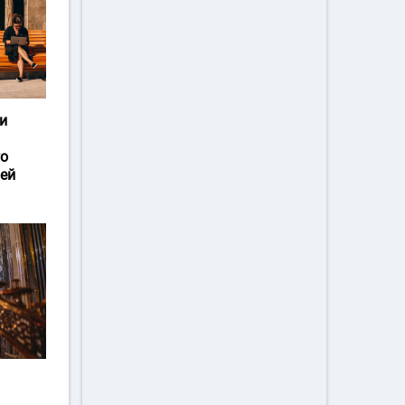
и
го
ей