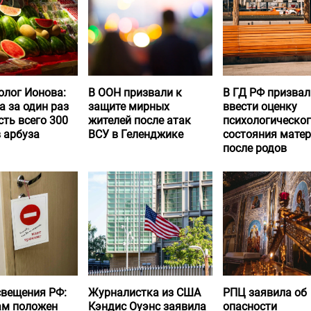
олог Ионова:
В ООН призвали к
В ГД РФ призвал
а за один раз
защите мирных
ввести оценку
ть всего 300
жителей после атак
психологическо
 арбуза
ВСУ в Геленджике
состояния матер
после родов
вещения РФ:
Журналистка из США
РПЦ заявила об
ам положен
Кэндис Оуэнс заявила
опасности