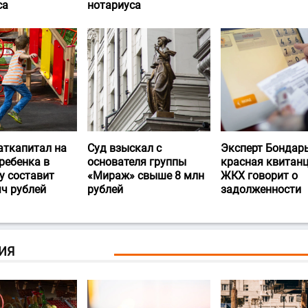
са
нотариуса
аткапитал на
Суд взыскал с
Эксперт Бондарь
ребенка в
основателя группы
красная квитан
у составит
«Мираж» свыше 8 млн
ЖКХ говорит о
яч рублей
рублей
задолженности
ИЯ