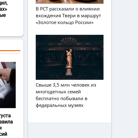
ил,
В РСТ рассказали о влиянии
ах»
вхождения Твери в маршрут
ные
«Золотое кольцо России»
Свыше 3,5 млн человек из
многодетных семей
бесплатно побывали в
федеральных музеях
густа
авила
и
сий