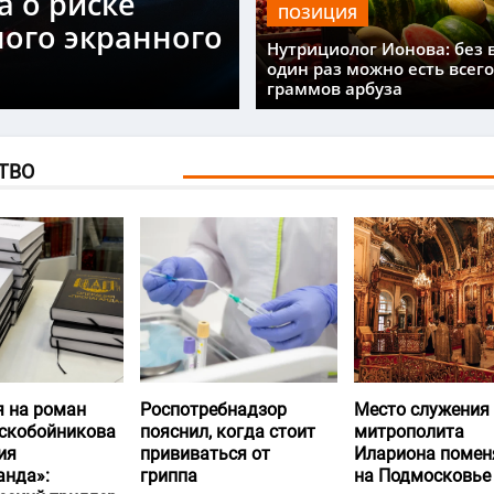
а о риске
ПОЗИЦИЯ
ного экранного
Нутрициолог Ионова: без 
один раз можно есть всего
граммов арбуза
ТВО
я на роман
Роспотребнадзор
Место служения
скобойникова
пояснил, когда стоит
митрополита
ия
прививаться от
Илариона помен
анда»:
гриппа
на Подмосковье