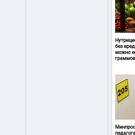
Нутрици
без вред
можно ес
граммов
Минпрос
педагог