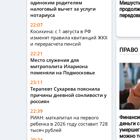
одиноким родителям
Мишусти
налоговый вычет за услуги
продолж
нотариуса
передов
22:07
Косихина: с 1 августа в РФ
изменят правила квитанций ЖКХ
и перерасчета пенсий
ПРАВО
22:21
Место служения для
митрополита Илариона
поменяли на Подмосковье
23:11
Терапевт Сухарева пояснила
причины дневной сонливости у
россиян
22:39
РИАН: маткапитал на первого
Финанси
ребенка в 2026 году составит 728
деньги с
тысяч рублей
умершег
можно т
20:24