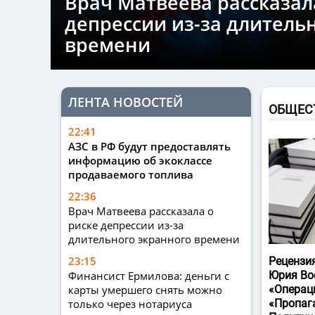
Врач Матвеева рассказал
депрессии из-за длитель
времени
ЛЕНТА НОВОСТЕЙ
ОБЩЕС
22:41
АЗС в РФ будут предоставлять
информацию об экоклассе
продаваемого топлива
22:36
Врач Матвеева рассказала о
риске депрессии из-за
длительного экранного времени
23:15
Рецензи
Финансист Ермилова: деньги с
Юрия Во
карты умершего снять можно
«Операц
только через нотариуса
«Пропаг