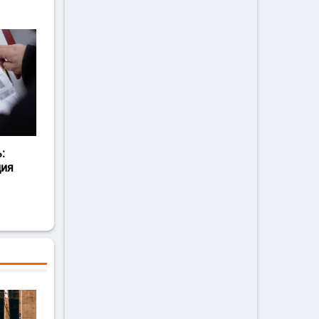
:
ция