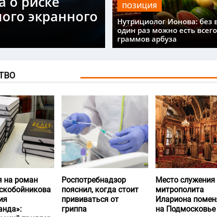
а о риске
ПОЗИЦИЯ
ного экранного
Нутрициолог Ионова: без 
один раз можно есть всего
граммов арбуза
ТВО
я на роман
Роспотребнадзор
Место служения
скобойникова
пояснил, когда стоит
митрополита
ия
прививаться от
Илариона помен
анда»:
гриппа
на Подмосковье