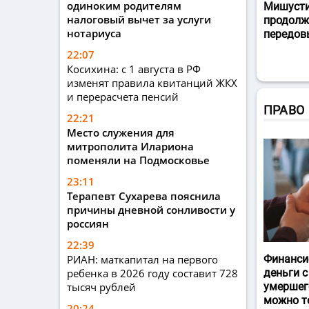
одиноким родителям
Мишусти
налоговый вычет за услуги
продолж
нотариуса
передов
22:07
Косихина: с 1 августа в РФ
изменят правила квитанций ЖКХ
и перерасчета пенсий
ПРАВО
22:21
Место служения для
митрополита Илариона
поменяли на Подмосковье
23:11
Терапевт Сухарева пояснила
причины дневной сонливости у
россиян
22:39
РИАН: маткапитал на первого
Финанси
ребенка в 2026 году составит 728
деньги с
тысяч рублей
умершег
можно т
20:24