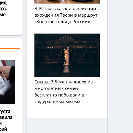
ил,
В РСТ рассказали о влиянии
ах»
вхождения Твери в маршрут
ные
«Золотое кольцо России»
Свыше 3,5 млн человек из
многодетных семей
бесплатно побывали в
федеральных музеях
густа
авила
и
сий