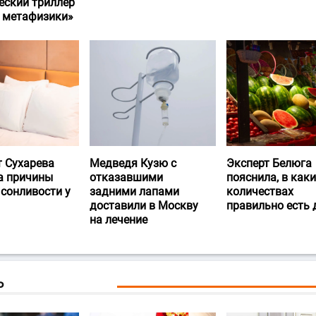
еский триллер
и метафизики»
т Сухарева
Медведя Кузю с
Эксперт Белюга
а причины
отказавшими
пояснила, в каки
 сонливости у
задними лапами
количествах
доставили в Москву
правильно есть
на лечение
Ь