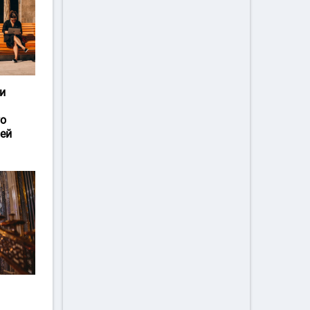
и
го
ей