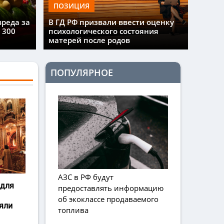
ПОЗИЦИЯ
вреда за
В ГД РФ призвали ввести оценку
 300
психологического состояния
матерей после родов
ПОПУЛЯРНОЕ
АЗС в РФ будут
 для
предоставлять информацию
об экоклассе продаваемого
яли
топлива