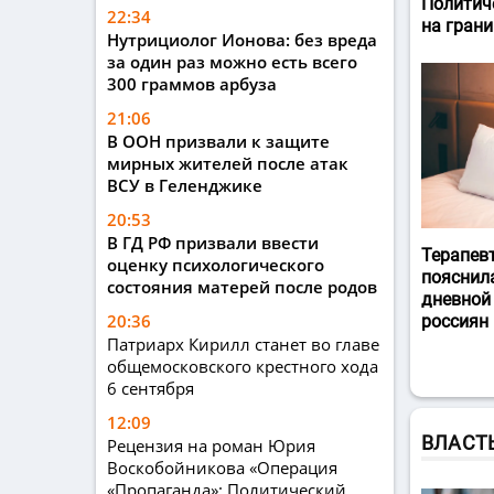
Политич
22:34
на гран
Нутрициолог Ионова: без вреда
за один раз можно есть всего
300 граммов арбуза
21:06
В ООН призвали к защите
мирных жителей после атак
ВСУ в Геленджике
20:53
В ГД РФ призвали ввести
Терапев
оценку психологического
пояснил
состояния матерей после родов
дневной
20:36
россиян
Патриарх Кирилл станет во главе
общемосковского крестного хода
6 сентября
12:09
ВЛАСТ
Рецензия на роман Юрия
Воскобойникова «Операция
«Пропаганда»: Политический