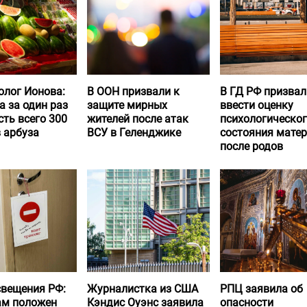
олог Ионова:
В ООН призвали к
В ГД РФ призвал
а за один раз
защите мирных
ввести оценку
ть всего 300
жителей после атак
психологическо
 арбуза
ВСУ в Геленджике
состояния матер
после родов
вещения РФ:
Журналистка из США
РПЦ заявила об
ам положен
Кэндис Оуэнс заявила
опасности