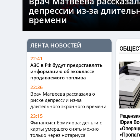
Врач Матвеева рассказал
депрессии из-за длитель
времени
ЛЕНТА НОВОСТЕЙ
ОБЩЕС
22:41
АЗС в РФ будут предоставлять
информацию об экоклассе
продаваемого топлива
22:36
Врач Матвеева рассказала о
риске депрессии из-за
длительного экранного времени
23:15
Рецензи
Финансист Ермилова: деньги с
Юрия Во
карты умершего снять можно
«Операц
только через нотариуса
«Пропаг