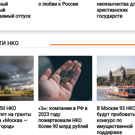
ный
о любви к России
неоязычества д
ый
христианских
аемый отпуск
государств
ТИ НКО
50 НКО
«Ъ‎»: компании в РФ в
В Москве 93 НК
уют на гранты
2023 году
будут пробовать
а «Москва —
пожертвовали НКО
конкурс по
город»
более 90 млрд рублей
имущественной
поддержке