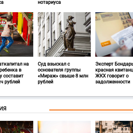
са
нотариуса
аткапитал на
Суд взыскал с
Эксперт Бондарь
ребенка в
основателя группы
красная квитан
у составит
«Мираж» свыше 8 млн
ЖКХ говорит о
яч рублей
рублей
задолженности
ИЯ