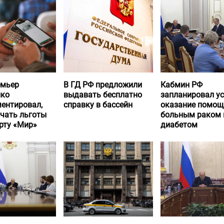
емьер
В ГД РФ предложили
Кабмин РФ
нко
выдавать бесплатно
запланировал у
ентировал,
справку в бассейн
оказание помощ
учать льготы
больным раком 
рту «Мир»
диабетом