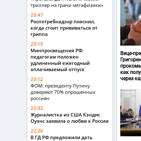
триллер на грани метафизики»
23:47
Роспотребнадзор пояснил,
когда стоит прививаться от
гриппа
23:15
Минпросвещения РФ:
Вице-пр
педагогам положен
Григоре
удлиненный ежегодный
прокомм
оплачиваемый отпуск
как пол
через ка
23:12
ФОМ: президенту Путину
доверяют 70% опрошенных
россиян
22:32
Журналистка из США Кэндис
Оуэнс заявила о любви к России
22:26
В ГД РФ предложили дать