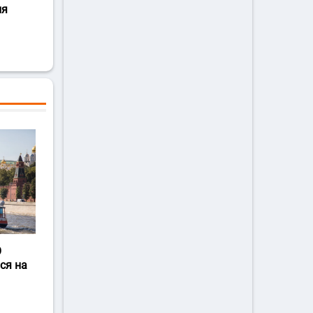
ля
О
ся на