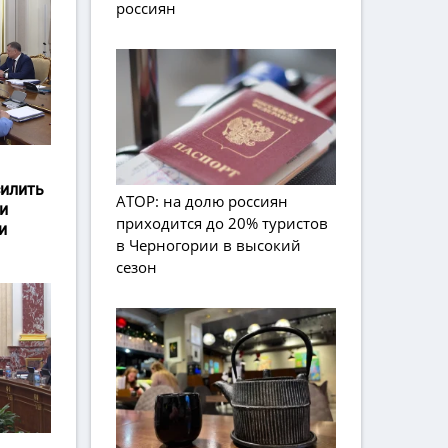
россиян
силить
АТОР: на долю россиян
и
приходится до 20% туристов
и
в Черногории в высокий
сезон