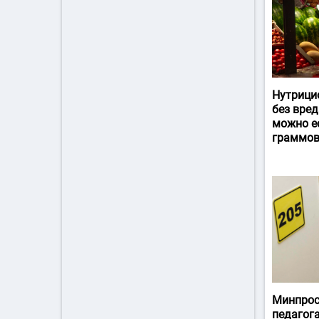
Нутрици
без вред
можно ес
граммов
Минпрос
педагог