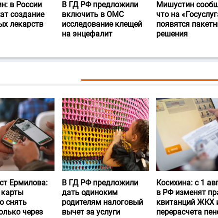
н: в России
В ГД РФ предложили
Мишустин сообщ
ат создание
включить в ОМС
что на «Госуслуг
ых лекарств
исследование клещей
появятся пакет
на энцефалит
решения
ст Ермилова:
В ГД РФ предложили
Косихина: с 1 ав
 карты
дать одиноким
в РФ изменят пр
о снять
родителям налоговый
квитанций ЖКХ 
олько через
вычет за услуги
перерасчета пен