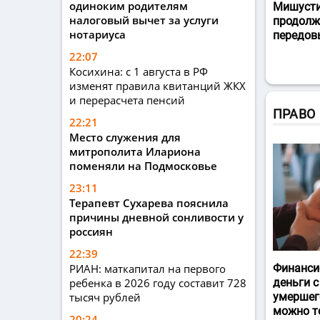
одиноким родителям
Мишусти
налоговый вычет за услуги
продолж
нотариуса
передов
22:07
Косихина: с 1 августа в РФ
изменят правила квитанций ЖКХ
и перерасчета пенсий
ПРАВО
22:21
Место служения для
митрополита Илариона
поменяли на Подмосковье
23:11
Терапевт Сухарева пояснила
причины дневной сонливости у
россиян
22:39
РИАН: маткапитал на первого
Финанси
ребенка в 2026 году составит 728
деньги с
тысяч рублей
умершег
можно т
20:24