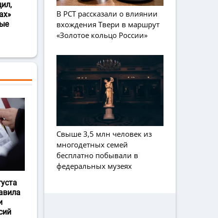
ил,
В РСТ рассказали о влиянии
ах»
вхождения Твери в маршрут
ные
«Золотое кольцо России»
Свыше 3,5 млн человек из
многодетных семей
бесплатно побывали в
федеральных музеях
густа
авила
и
сий