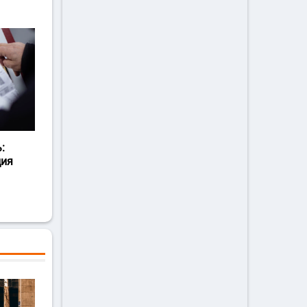
:
ция