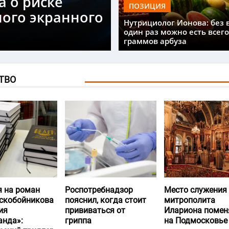
а о риске
ПОЗИЦИЯ
ного экранного
Нутрициолог Ионова: без 
один раз можно есть всего
граммов арбуза
ТВО
я на роман
Роспотребнадзор
Место служения
скобойникова
пояснил, когда стоит
митрополита
ия
прививаться от
Илариона помен
анда»:
гриппа
на Подмосковье