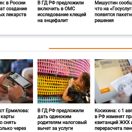
н: в России
В ГД РФ предложили
Мишустин сообщ
ат создание
включить в ОМС
что на «Госуслуг
ых лекарств
исследование клещей
появятся пакет
на энцефалит
решения
ст Ермилова:
В ГД РФ предложили
Косихина: с 1 ав
 карты
дать одиноким
в РФ изменят пр
о снять
родителям налоговый
квитанций ЖКХ 
олько через
вычет за услуги
перерасчета пен