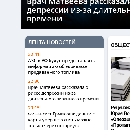
Врач Матвеева рассказал
депрессии из-за длитель
времени
ЛЕНТА НОВОСТЕЙ
ОБЩЕС
22:41
АЗС в РФ будут предоставлять
информацию об экоклассе
продаваемого топлива
22:36
Врач Матвеева рассказала о
риске депрессии из-за
длительного экранного времени
23:15
Рецензи
Финансист Ермилова: деньги с
Юрия Во
карты умершего снять можно
«Операц
только через нотариуса
«Пропаг