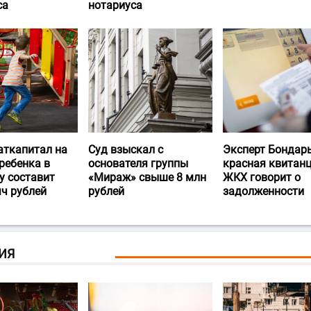
са
нотариуса
аткапитал на
Суд взыскал с
Эксперт Бондарь
ребенка в
основателя группы
красная квитан
у составит
«Мираж» свыше 8 млн
ЖКХ говорит о
яч рублей
рублей
задолженности
ИЯ