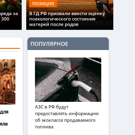
ПОЗИЦИЯ
вреда за
В ГД РФ призвали ввести оценку
 300
психологического состояния
матерей после родов
ПОПУЛЯРНОЕ
АЗС в РФ будут
 для
предоставлять информацию
об экоклассе продаваемого
яли
топлива