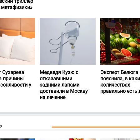
еский триллер
и метафизики»
т Сухарева
Медведя Кузю с
Эксперт Белюга
а причины
отказавшими
пояснила, в каки
 сонливости у
задними лапами
количествах
доставили в Москву
правильно есть
на лечение
Ь