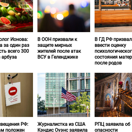
олог Ионова:
В ООН призвали к
В ГД РФ призвал
а за один раз
защите мирных
ввести оценку
ть всего 300
жителей после атак
психологическо
 арбуза
ВСУ в Геленджике
состояния матер
после родов
вещения РФ:
Журналистка из США
РПЦ заявила об
ам положен
Кэндис Оуэнс заявила
опасности