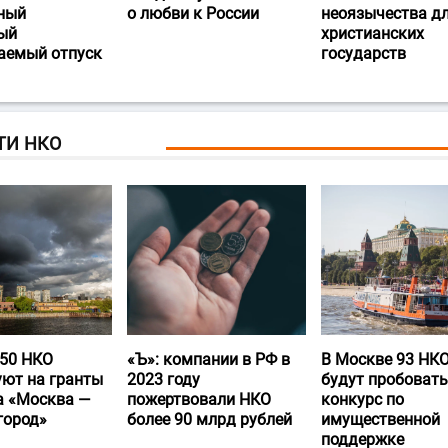
ный
о любви к России
неоязычества д
ый
христианских
аемый отпуск
государств
ТИ НКО
50 НКО
«Ъ‎»: компании в РФ в
В Москве 93 НК
уют на гранты
2023 году
будут пробовать
а «Москва —
пожертвовали НКО
конкурс по
город»
более 90 млрд рублей
имущественной
поддержке