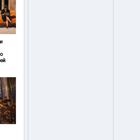
и
го
ей