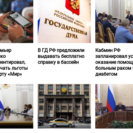
емьер
В ГД РФ предложили
Кабмин РФ
нко
выдавать бесплатно
запланировал у
ентировал,
справку в бассейн
оказание помощ
учать льготы
больным раком 
рту «Мир»
диабетом