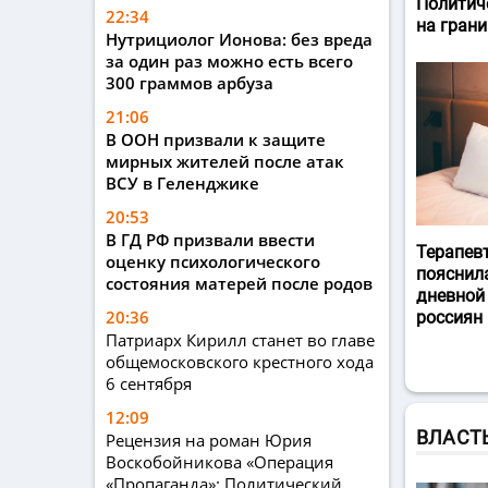
Политич
22:34
на гран
Нутрициолог Ионова: без вреда
за один раз можно есть всего
300 граммов арбуза
21:06
В ООН призвали к защите
мирных жителей после атак
ВСУ в Геленджике
20:53
В ГД РФ призвали ввести
Терапев
оценку психологического
пояснил
состояния матерей после родов
дневной
20:36
россиян
Патриарх Кирилл станет во главе
общемосковского крестного хода
6 сентября
12:09
ВЛАСТ
Рецензия на роман Юрия
Воскобойникова «Операция
«Пропаганда»: Политический