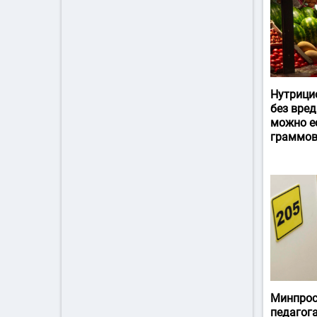
Нутрици
без вред
можно ес
граммов
Минпрос
педагог