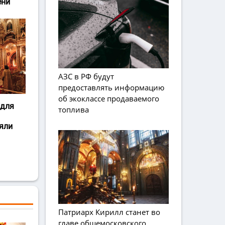
ени
АЗС в РФ будут
предоставлять информацию
об экоклассе продаваемого
 для
топлива
яли
Патриарх Кирилл станет во
главе общемосковского