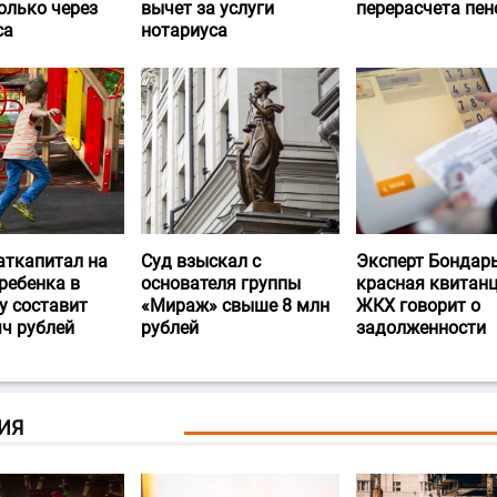
олько через
вычет за услуги
перерасчета пен
са
нотариуса
аткапитал на
Суд взыскал с
Эксперт Бондарь
ребенка в
основателя группы
красная квитан
у составит
«Мираж» свыше 8 млн
ЖКХ говорит о
яч рублей
рублей
задолженности
ИЯ