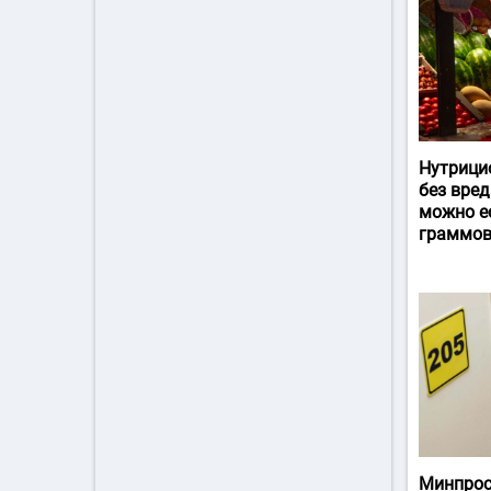
Нутрици
без вред
можно ес
граммов
Минпрос