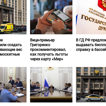
ме
Вице-премьер
В ГД РФ предло
или создать
Григоренко
выдавать беспл
вающие вес
прокомментировал,
справку в бассе
 москитные
как получать льготы
через карту «Мир»