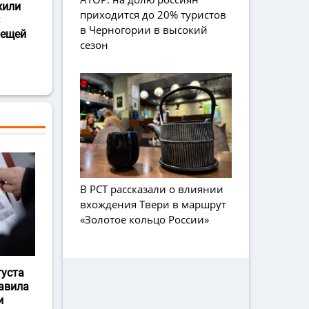
жили
приходится до 20% туристов
в Черногории в высокий
лещей
сезон
В РСТ рассказали о влиянии
вхождения Твери в маршрут
«Золотое кольцо России»
густа
авила
и