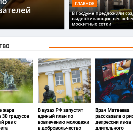
ло
ГЛАВНОЕ
вателей
В Госдуме предложили соз
выдерживающие вес ребе
москитные сетки
ТВО
е жара
В вузах РФ запустят
Врач Матвеева
 30 градусов
единый план по
рассказала о ри
й раз с
вовлечению молодежи
депрессии из-за
лета
в добровольчество
длительного