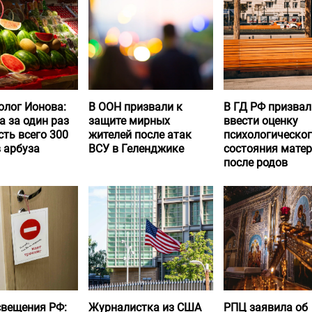
олог Ионова:
В ООН призвали к
В ГД РФ призвал
а за один раз
защите мирных
ввести оценку
ть всего 300
жителей после атак
психологическо
 арбуза
ВСУ в Геленджике
состояния матер
после родов
вещения РФ:
Журналистка из США
РПЦ заявила об