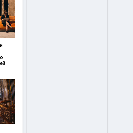
и
го
ей