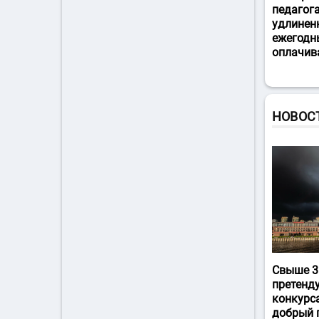
педагог
удлинен
ежегодн
оплачив
НОВОС
Свыше 3
претенд
конкурс
добрый 