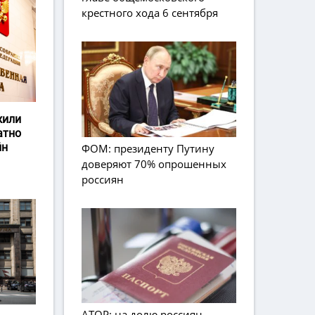
крестного хода 6 сентября
жили
атно
йн
ФОМ: президенту Путину
доверяют 70% опрошенных
россиян
АТОР: на долю россиян