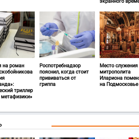
экранного врем
я на роман
Роспотребнадзор
Место служения
скобойникова
пояснил, когда стоит
митрополита
ия
прививаться от
Илариона помен
анда»:
гриппа
на Подмосковье
еский триллер
и метафизики»
Ь