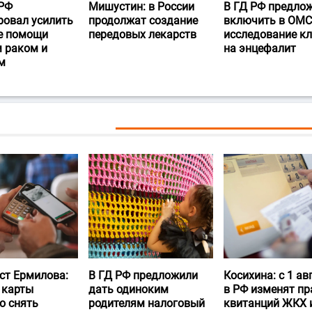
РФ
Мишустин: в России
В ГД РФ предло
ровал усилить
продолжат создание
включить в ОМС
е помощи
передовых лекарств
исследование к
 раком и
на энцефалит
м
ст Ермилова:
В ГД РФ предложили
Косихина: с 1 ав
 карты
дать одиноким
в РФ изменят пр
о снять
родителям налоговый
квитанций ЖКХ 