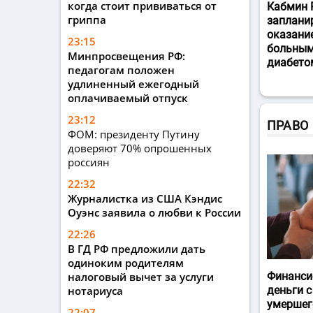
когда стоит прививаться от
Кабмин 
гриппа
заплани
оказани
23:15
больным
Минпросвещения РФ:
диабето
педагогам положен
удлиненный ежегодный
оплачиваемый отпуск
23:12
ПРАВО
ФОМ: президенту Путину
доверяют 70% опрошенных
россиян
22:32
Журналистка из США Кэндис
Оуэнс заявила о любви к России
22:26
В ГД РФ предложили дать
одиноким родителям
налоговый вычет за услуги
Финанси
нотариуса
деньги с
умершег
22:07