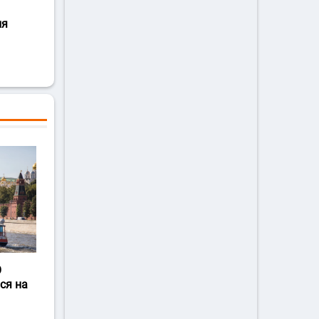
ля
О
ся на