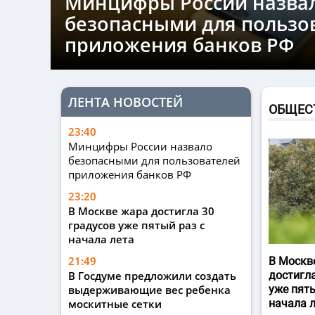
Минцифры России назва
безопасными для пользо
приложения банков РФ
ЛЕНТА НОВОСТЕЙ
ОБЩЕС
23:40
Минцифры России назвало
безопасными для пользователей
приложения банков РФ
23:20
В Москве жара достигла 30
градусов уже пятый раз с
начала лета
21:49
В Москв
В Госдуме предложили создать
достигла
выдерживающие вес ребенка
уже пяты
москитные сетки
начала 