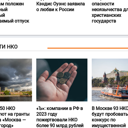
ам положен
Кэндис Оуэнс заявила
опасности
ный
о любви к России
неоязычества д
ый
христианских
аемый отпуск
государств
ТИ НКО
50 НКО
«Ъ‎»: компании в РФ в
В Москве 93 НК
уют на гранты
2023 году
будут пробовать
а «Москва —
пожертвовали НКО
конкурс по
город»
более 90 млрд рублей
имущественной