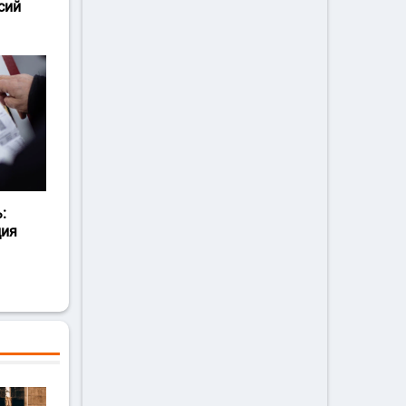
сий
:
ция