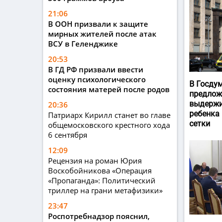
21:06
В ООН призвали к защите
мирных жителей после атак
ВСУ в Геленджике
20:53
В ГД РФ призвали ввести
оценку психологического
В Госду
состояния матерей после родов
предлож
выдержи
20:36
ребенка
Патриарх Кирилл станет во главе
сетки
общемосковского крестного хода
6 сентября
12:09
Рецензия на роман Юрия
Воскобойникова «Операция
«Пропаганда»: Политический
триллер на грани метафизики»
23:47
Роспотребнадзор пояснил,