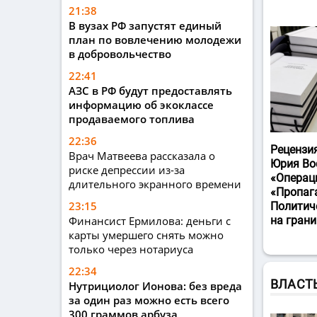
21:38
В вузах РФ запустят единый
план по вовлечению молодежи
в добровольчество
22:41
АЗС в РФ будут предоставлять
информацию об экоклассе
продаваемого топлива
22:36
Рецензи
Врач Матвеева рассказала о
Юрия Во
риске депрессии из-за
«Операц
длительного экранного времени
«Пропаг
23:15
Политич
Финансист Ермилова: деньги с
на гран
карты умершего снять можно
только через нотариуса
22:34
ВЛАСТ
Нутрициолог Ионова: без вреда
за один раз можно есть всего
300 граммов арбуза