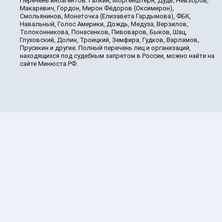
Перечень иноагентов: Галкин, Моргенштерн, Дудь, Невзоров,
Макаревич, Гордон, Мирон Фёдоров (Оксимирон),
Смольянинов, Монеточка (Елизавета Гардымова), ФБК,
Навальный, Голос Америки, Дождь, Медуза, Верзилов,
Толоконникова, Понасенков, Пивоваров, Быков, Шац,
Глуховский, Долин, Троицкий, Земфира, Гудков, Варламов,
Прусикин и другие. Полный перечень лиц и организаций,
находящихся под судебным запретом в России, можно найти на
сайте Минюста РФ.