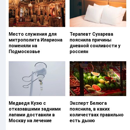
Место служения для
Терапевт Сухарева
митрополита Илариона
пояснила причины
поменяли на
дневной сонливости у
Подмосковье
россиян
Медведя Кузю с
Эксперт Белюга
отказавшими задними
пояснила, в каких
лапами доставили в
количествах правильно
Москву на лечение
есть дыню