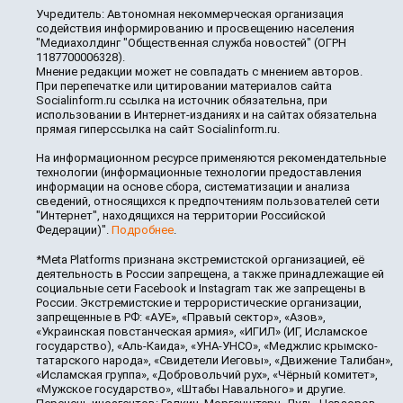
Учредитель: Автономная некоммерческая организация
содействия информированию и просвещению населения
"Медиахолдинг "Общественная служба новостей" (ОГРН
1187700006328).
Мнение редакции может не совпадать с мнением авторов.
При перепечатке или цитировании материалов сайта
Socialinform.ru ссылка на источник обязательна, при
использовании в Интернет-изданиях и на сайтах обязательна
прямая гиперссылка на сайт Socialinform.ru.
На информационном ресурсе применяются рекомендательные
технологии (информационные технологии предоставления
информации на основе сбора, систематизации и анализа
сведений, относящихся к предпочтениям пользователей сети
"Интернет", находящихся на территории Российской
Федерации)".
Подробнее
.
*Meta Platforms признана экстремистской организацией, её
деятельность в России запрещена, а также принадлежащие ей
социальные сети Facebook и Instagram так же запрещены в
России. Экстремистские и террористические организации,
запрещенные в РФ: «АУЕ», «Правый сектор», «Азов»,
«Украинская повстанческая армия», «ИГИЛ» (ИГ, Исламское
государство), «Аль-Каида», «УНА-УНСО», «Меджлис крымско-
татарского народа», «Свидетели Иеговы», «Движение Талибан»,
«Исламская группа», «Добровольчий рух», «Чёрный комитет»,
«Мужское государство», «Штабы Навального» и другие.