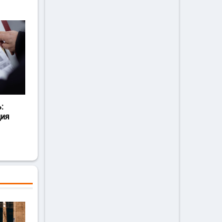
:
ция