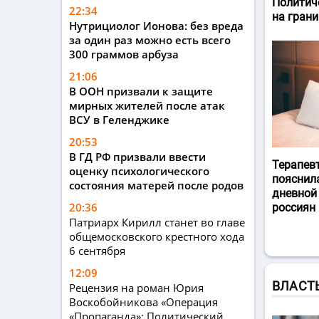
Политич
22:34
на гран
Нутрициолог Ионова: без вреда
за один раз можно есть всего
300 граммов арбуза
21:06
В ООН призвали к защите
мирных жителей после атак
ВСУ в Геленджике
20:53
В ГД РФ призвали ввести
Терапев
оценку психологического
пояснил
состояния матерей после родов
дневной
20:36
россиян
Патриарх Кирилл станет во главе
общемосковского крестного хода
6 сентября
12:09
ВЛАСТ
Рецензия на роман Юрия
Воскобойникова «Операция
«Пропаганда»: Политический