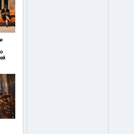
и
го
ей