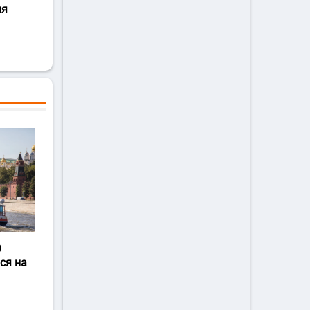
ля
О
ся на