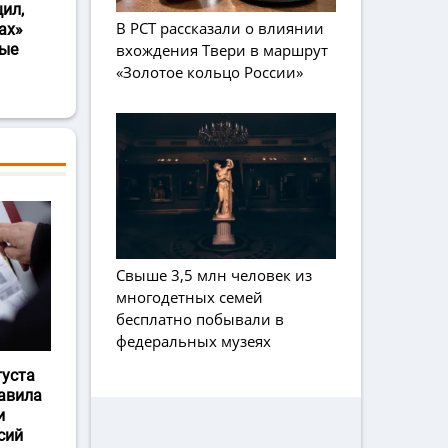
ил,
В РСТ рассказали о влиянии
ах»
вхождения Твери в маршрут
ные
«Золотое кольцо России»
Свыше 3,5 млн человек из
многодетных семей
бесплатно побывали в
федеральных музеях
густа
авила
и
сий