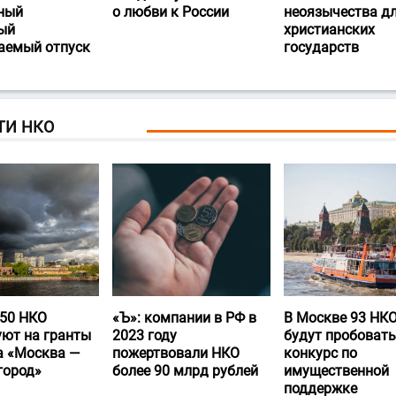
ный
о любви к России
неоязычества д
ый
христианских
аемый отпуск
государств
ТИ НКО
50 НКО
«Ъ‎»: компании в РФ в
В Москве 93 НК
уют на гранты
2023 году
будут пробовать
а «Москва —
пожертвовали НКО
конкурс по
город»
более 90 млрд рублей
имущественной
поддержке