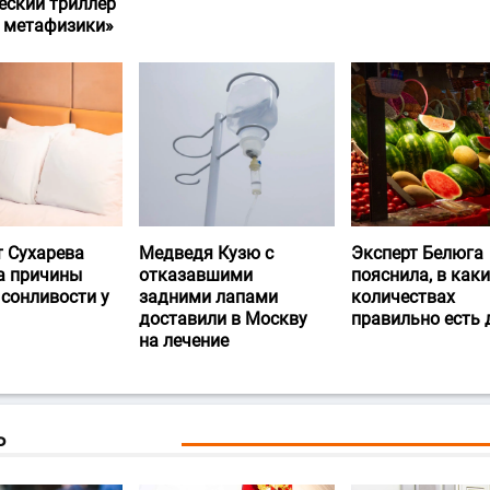
еский триллер
и метафизики»
т Сухарева
Медведя Кузю с
Эксперт Белюга
а причины
отказавшими
пояснила, в каки
 сонливости у
задними лапами
количествах
доставили в Москву
правильно есть
на лечение
Ь