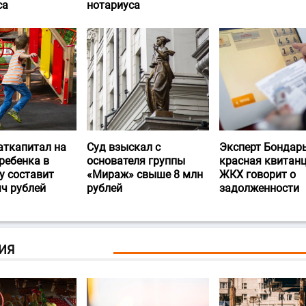
са
нотариуса
аткапитал на
Суд взыскал с
Эксперт Бондарь
ребенка в
основателя группы
красная квитан
у составит
«Мираж» свыше 8 млн
ЖКХ говорит о
яч рублей
рублей
задолженности
ИЯ