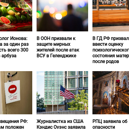
олог Ионова:
В ООН призвали к
В ГД РФ призвал
а за один раз
защите мирных
ввести оценку
ть всего 300
жителей после атак
психологическо
 арбуза
ВСУ в Геленджике
состояния матер
после родов
вещения РФ:
Журналистка из США
РПЦ заявила об
ам положен
Кэндис Оуэнс заявила
опасности