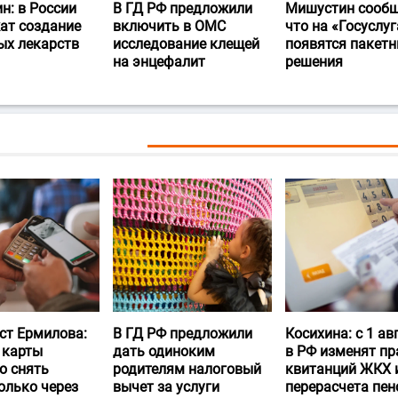
н: в России
В ГД РФ предложили
Мишустин сообщ
ат создание
включить в ОМС
что на «Госуслуг
ых лекарств
исследование клещей
появятся пакет
на энцефалит
решения
ст Ермилова:
В ГД РФ предложили
Косихина: с 1 ав
 карты
дать одиноким
в РФ изменят пр
о снять
родителям налоговый
квитанций ЖКХ 
олько через
вычет за услуги
перерасчета пен