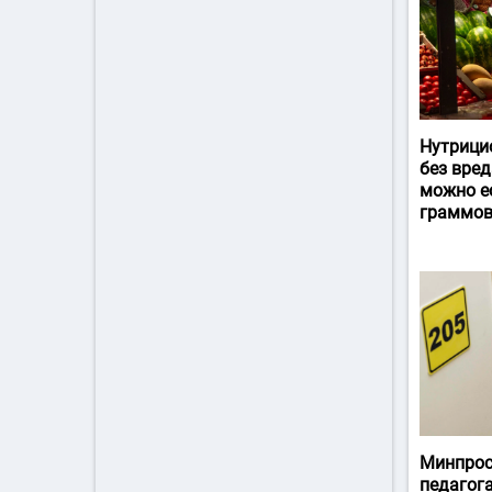
Нутрици
без вред
можно ес
граммов
Минпрос
педагог