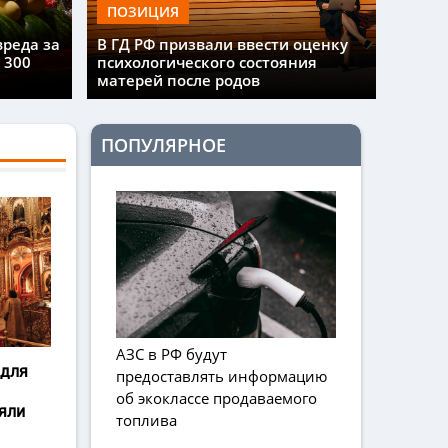
ПОЗИЦИЯ
вреда за
В ГД РФ призвали ввести оценку
 300
психологического состояния
матерей после родов
ПОПУЛЯРНОЕ
АЗС в РФ будут
 для
предоставлять информацию
об экоклассе продаваемого
яли
топлива