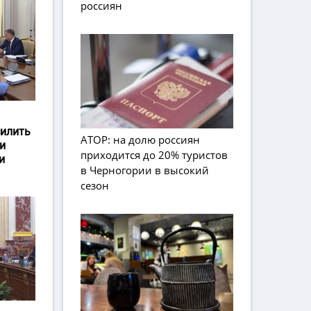
россиян
силить
АТОР: на долю россиян
и
приходится до 20% туристов
и
в Черногории в высокий
сезон