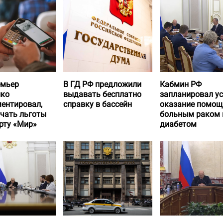
емьер
В ГД РФ предложили
Кабмин РФ
нко
выдавать бесплатно
запланировал у
ентировал,
справку в бассейн
оказание помощ
учать льготы
больным раком 
рту «Мир»
диабетом