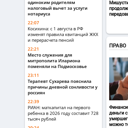
одиноким родителям
Мишусти
налоговый вычет за услуги
продолж
нотариуса
передов
22:07
Косихина: с 1 августа в РФ
изменят правила квитанций ЖКХ
и перерасчета пенсий
ПРАВО
22:21
Место служения для
митрополита Илариона
поменяли на Подмосковье
23:11
Терапевт Сухарева пояснила
причины дневной сонливости у
россиян
22:39
РИАН: маткапитал на первого
Финанси
ребенка в 2026 году составит 728
деньги с
тысяч рублей
умершег
можно т
20:24