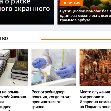
а о риске
ПОЗИЦИЯ
ного экранного
Нутрициолог Ионова: без 
один раз можно есть всего
граммов арбуза
ТВО
я на роман
Роспотребнадзор
Место служения
скобойникова
пояснил, когда стоит
митрополита
ия
прививаться от
Илариона помен
анда»:
гриппа
на Подмосковье