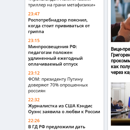
триллер на грани метафизики»
23:47
Роспотребнадзор пояснил,
когда стоит прививаться от
гриппа
23:15
Минпросвещения РФ:
Вице-пр
педагогам положен
Григоре
удлиненный ежегодный
прокомм
оплачиваемый отпуск
как пол
через ка
23:12
ФОМ: президенту Путину
доверяют 70% опрошенных
россиян
22:32
Журналистка из США Кэндис
Оуэнс заявила о любви к России
22:26
В ГД РФ предложили дать