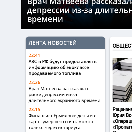
Врач Матвеева рассказал
депрессии из-за длитель
времени
ЛЕНТА НОВОСТЕЙ
ОБЩЕС
22:41
АЗС в РФ будут предоставлять
информацию об экоклассе
продаваемого топлива
22:36
Врач Матвеева рассказала о
риске депрессии из-за
длительного экранного времени
23:15
Рецензи
Финансист Ермилова: деньги с
Юрия Во
карты умершего снять можно
«Операц
только через нотариуса
«Пропаг