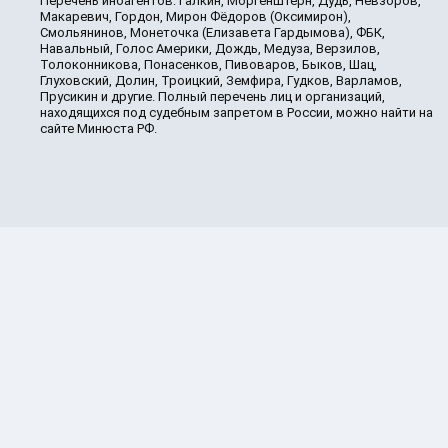
Перечень иноагентов: Галкин, Моргенштерн, Дудь, Невзоров,
Макаревич, Гордон, Мирон Фёдоров (Оксимирон),
Смольянинов, Монеточка (Елизавета Гардымова), ФБК,
Навальный, Голос Америки, Дождь, Медуза, Верзилов,
Толоконникова, Понасенков, Пивоваров, Быков, Шац,
Глуховский, Долин, Троицкий, Земфира, Гудков, Варламов,
Прусикин и другие. Полный перечень лиц и организаций,
находящихся под судебным запретом в России, можно найти на
сайте Минюста РФ.