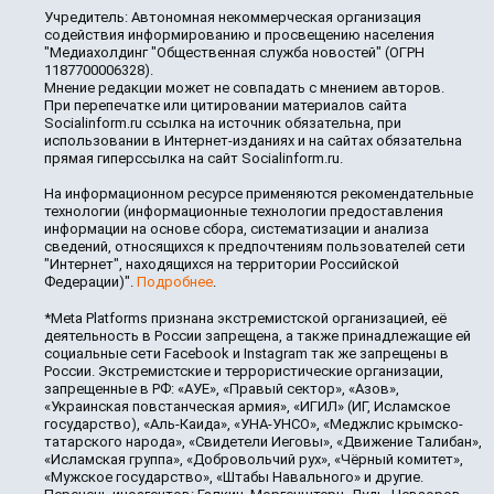
Учредитель: Автономная некоммерческая организация
содействия информированию и просвещению населения
"Медиахолдинг "Общественная служба новостей" (ОГРН
1187700006328).
Мнение редакции может не совпадать с мнением авторов.
При перепечатке или цитировании материалов сайта
Socialinform.ru ссылка на источник обязательна, при
использовании в Интернет-изданиях и на сайтах обязательна
прямая гиперссылка на сайт Socialinform.ru.
На информационном ресурсе применяются рекомендательные
технологии (информационные технологии предоставления
информации на основе сбора, систематизации и анализа
сведений, относящихся к предпочтениям пользователей сети
"Интернет", находящихся на территории Российской
Федерации)".
Подробнее
.
*Meta Platforms признана экстремистской организацией, её
деятельность в России запрещена, а также принадлежащие ей
социальные сети Facebook и Instagram так же запрещены в
России. Экстремистские и террористические организации,
запрещенные в РФ: «АУЕ», «Правый сектор», «Азов»,
«Украинская повстанческая армия», «ИГИЛ» (ИГ, Исламское
государство), «Аль-Каида», «УНА-УНСО», «Меджлис крымско-
татарского народа», «Свидетели Иеговы», «Движение Талибан»,
«Исламская группа», «Добровольчий рух», «Чёрный комитет»,
«Мужское государство», «Штабы Навального» и другие.