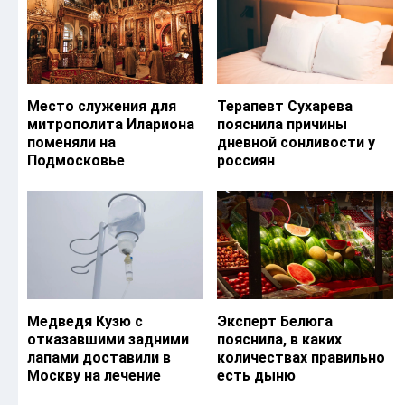
Место служения для
Терапевт Сухарева
митрополита Илариона
пояснила причины
поменяли на
дневной сонливости у
Подмосковье
россиян
Медведя Кузю с
Эксперт Белюга
отказавшими задними
пояснила, в каких
лапами доставили в
количествах правильно
Москву на лечение
есть дыню