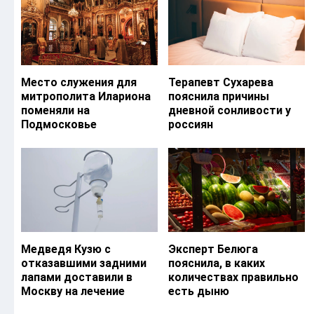
Место служения для
Терапевт Сухарева
митрополита Илариона
пояснила причины
поменяли на
дневной сонливости у
Подмосковье
россиян
Медведя Кузю с
Эксперт Белюга
отказавшими задними
пояснила, в каких
лапами доставили в
количествах правильно
Москву на лечение
есть дыню