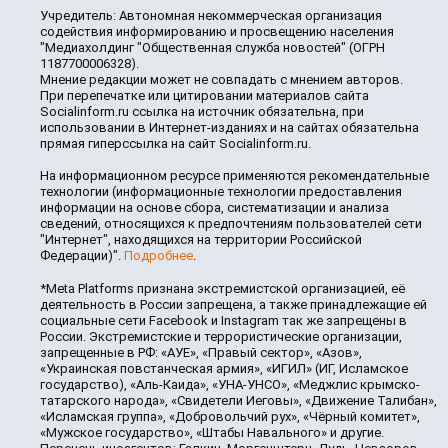
Учредитель: Автономная некоммерческая организация
содействия информированию и просвещению населения
"Медиахолдинг "Общественная служба новостей" (ОГРН
1187700006328).
Мнение редакции может не совпадать с мнением авторов.
При перепечатке или цитировании материалов сайта
Socialinform.ru ссылка на источник обязательна, при
использовании в Интернет-изданиях и на сайтах обязательна
прямая гиперссылка на сайт Socialinform.ru.
На информационном ресурсе применяются рекомендательные
технологии (информационные технологии предоставления
информации на основе сбора, систематизации и анализа
сведений, относящихся к предпочтениям пользователей сети
"Интернет", находящихся на территории Российской
Федерации)".
Подробнее
.
*Meta Platforms признана экстремистской организацией, её
деятельность в России запрещена, а также принадлежащие ей
социальные сети Facebook и Instagram так же запрещены в
России. Экстремистские и террористические организации,
запрещенные в РФ: «АУЕ», «Правый сектор», «Азов»,
«Украинская повстанческая армия», «ИГИЛ» (ИГ, Исламское
государство), «Аль-Каида», «УНА-УНСО», «Меджлис крымско-
татарского народа», «Свидетели Иеговы», «Движение Талибан»,
«Исламская группа», «Добровольчий рух», «Чёрный комитет»,
«Мужское государство», «Штабы Навального» и другие.