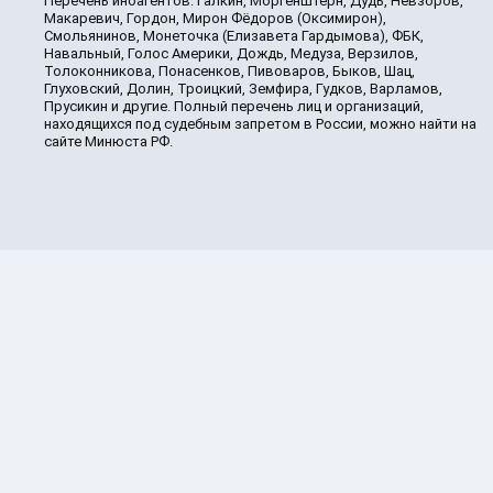
Перечень иноагентов: Галкин, Моргенштерн, Дудь, Невзоров,
Макаревич, Гордон, Мирон Фёдоров (Оксимирон),
Смольянинов, Монеточка (Елизавета Гардымова), ФБК,
Навальный, Голос Америки, Дождь, Медуза, Верзилов,
Толоконникова, Понасенков, Пивоваров, Быков, Шац,
Глуховский, Долин, Троицкий, Земфира, Гудков, Варламов,
Прусикин и другие. Полный перечень лиц и организаций,
находящихся под судебным запретом в России, можно найти на
сайте Минюста РФ.