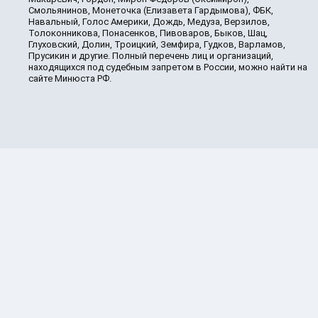
Смольянинов, Монеточка (Елизавета Гардымова), ФБК,
Навальный, Голос Америки, Дождь, Медуза, Верзилов,
Толоконникова, Понасенков, Пивоваров, Быков, Шац,
Глуховский, Долин, Троицкий, Земфира, Гудков, Варламов,
Прусикин и другие. Полный перечень лиц и организаций,
находящихся под судебным запретом в России, можно найти на
сайте Минюста РФ.