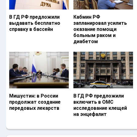
В ГД РФ предложили
Кабмин РФ
выдавать бесплатно
запланировал усилить
справку в бассейн
оказание помощи
больным раком и
диабетом
Мишустин: в России
В ГД РФ предложили
продолжат создание
включить в ОМС
передовых лекарств
исследование клещей
на энцефалит