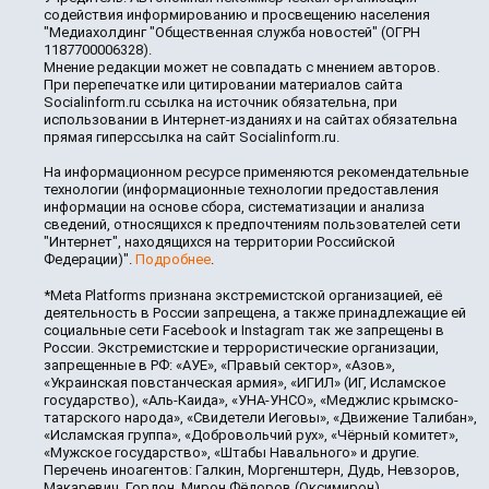
содействия информированию и просвещению населения
"Медиахолдинг "Общественная служба новостей" (ОГРН
1187700006328).
Мнение редакции может не совпадать с мнением авторов.
При перепечатке или цитировании материалов сайта
Socialinform.ru ссылка на источник обязательна, при
использовании в Интернет-изданиях и на сайтах обязательна
прямая гиперссылка на сайт Socialinform.ru.
На информационном ресурсе применяются рекомендательные
технологии (информационные технологии предоставления
информации на основе сбора, систематизации и анализа
сведений, относящихся к предпочтениям пользователей сети
"Интернет", находящихся на территории Российской
Федерации)".
Подробнее
.
*Meta Platforms признана экстремистской организацией, её
деятельность в России запрещена, а также принадлежащие ей
социальные сети Facebook и Instagram так же запрещены в
России. Экстремистские и террористические организации,
запрещенные в РФ: «АУЕ», «Правый сектор», «Азов»,
«Украинская повстанческая армия», «ИГИЛ» (ИГ, Исламское
государство), «Аль-Каида», «УНА-УНСО», «Меджлис крымско-
татарского народа», «Свидетели Иеговы», «Движение Талибан»,
«Исламская группа», «Добровольчий рух», «Чёрный комитет»,
«Мужское государство», «Штабы Навального» и другие.
Перечень иноагентов: Галкин, Моргенштерн, Дудь, Невзоров,
Макаревич, Гордон, Мирон Фёдоров (Оксимирон),