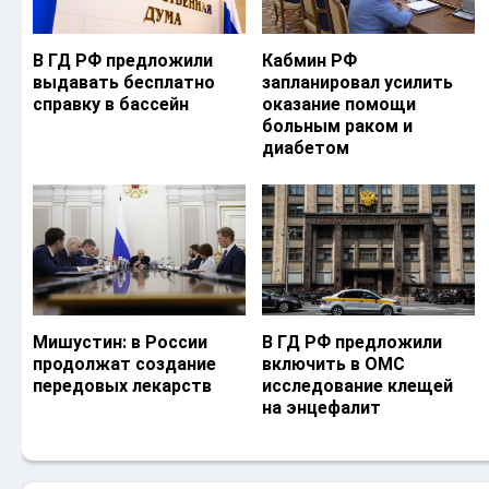
В ГД РФ предложили
Кабмин РФ
выдавать бесплатно
запланировал усилить
справку в бассейн
оказание помощи
больным раком и
диабетом
Мишустин: в России
В ГД РФ предложили
продолжат создание
включить в ОМС
передовых лекарств
исследование клещей
на энцефалит