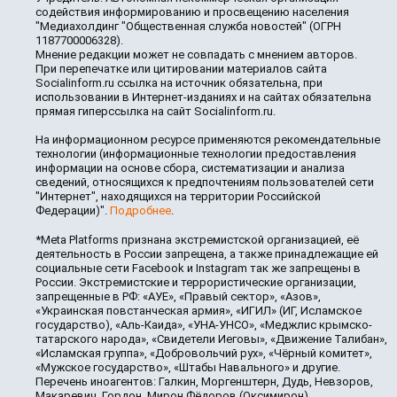
содействия информированию и просвещению населения
"Медиахолдинг "Общественная служба новостей" (ОГРН
1187700006328).
Мнение редакции может не совпадать с мнением авторов.
При перепечатке или цитировании материалов сайта
Socialinform.ru ссылка на источник обязательна, при
использовании в Интернет-изданиях и на сайтах обязательна
прямая гиперссылка на сайт Socialinform.ru.
На информационном ресурсе применяются рекомендательные
технологии (информационные технологии предоставления
информации на основе сбора, систематизации и анализа
сведений, относящихся к предпочтениям пользователей сети
"Интернет", находящихся на территории Российской
Федерации)".
Подробнее
.
*Meta Platforms признана экстремистской организацией, её
деятельность в России запрещена, а также принадлежащие ей
социальные сети Facebook и Instagram так же запрещены в
России. Экстремистские и террористические организации,
запрещенные в РФ: «АУЕ», «Правый сектор», «Азов»,
«Украинская повстанческая армия», «ИГИЛ» (ИГ, Исламское
государство), «Аль-Каида», «УНА-УНСО», «Меджлис крымско-
татарского народа», «Свидетели Иеговы», «Движение Талибан»,
«Исламская группа», «Добровольчий рух», «Чёрный комитет»,
«Мужское государство», «Штабы Навального» и другие.
Перечень иноагентов: Галкин, Моргенштерн, Дудь, Невзоров,
Макаревич, Гордон, Мирон Фёдоров (Оксимирон),