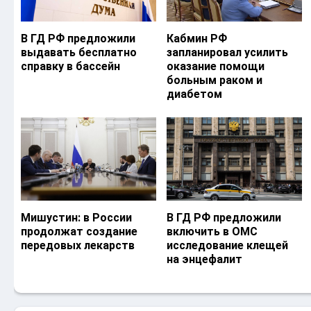
В ГД РФ предложили
Кабмин РФ
выдавать бесплатно
запланировал усилить
справку в бассейн
оказание помощи
больным раком и
диабетом
Мишустин: в России
В ГД РФ предложили
продолжат создание
включить в ОМС
передовых лекарств
исследование клещей
на энцефалит