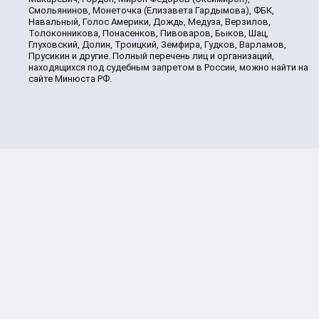
Смольянинов, Монеточка (Елизавета Гардымова), ФБК,
Навальный, Голос Америки, Дождь, Медуза, Верзилов,
Толоконникова, Понасенков, Пивоваров, Быков, Шац,
Глуховский, Долин, Троицкий, Земфира, Гудков, Варламов,
Прусикин и другие. Полный перечень лиц и организаций,
находящихся под судебным запретом в России, можно найти на
сайте Минюста РФ.