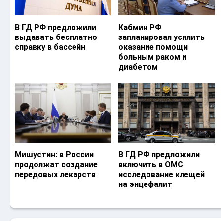
В ГД РФ предложили
Кабмин РФ
выдавать бесплатно
запланировал усилить
справку в бассейн
оказание помощи
больным раком и
диабетом
Мишустин: в России
В ГД РФ предложили
продолжат создание
включить в ОМС
передовых лекарств
исследование клещей
на энцефалит