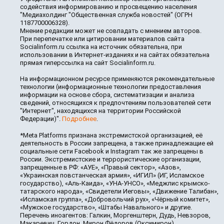
содействия информированию и просвещению населения
"Медиахолдинг "Общественная служба новостей" (ОГРН
1187700006328).
Мнение редакции может не совпадать с мнением авторов.
При перепечатке или цитировании материалов сайта
Socialinform.ru ссылка на источник обязательна, при
использовании в Интернет-изданиях и на сайтах обязательна
прямая гиперссылка на сайт Socialinform.ru.
На информационном ресурсе применяются рекомендательные
технологии (информационные технологии предоставления
информации на основе сбора, систематизации и анализа
сведений, относящихся к предпочтениям пользователей сети
"Интернет", находящихся на территории Российской
Федерации)".
Подробнее
.
*Meta Platforms признана экстремистской организацией, её
деятельность в России запрещена, а также принадлежащие ей
социальные сети Facebook и Instagram так же запрещены в
России. Экстремистские и террористические организации,
запрещенные в РФ: «АУЕ», «Правый сектор», «Азов»,
«Украинская повстанческая армия», «ИГИЛ» (ИГ, Исламское
государство), «Аль-Каида», «УНА-УНСО», «Меджлис крымско-
татарского народа», «Свидетели Иеговы», «Движение Талибан»,
«Исламская группа», «Добровольчий рух», «Чёрный комитет»,
«Мужское государство», «Штабы Навального» и другие.
Перечень иноагентов: Галкин, Моргенштерн, Дудь, Невзоров,
Макаревич, Гордон, Мирон Фёдоров (Оксимирон),