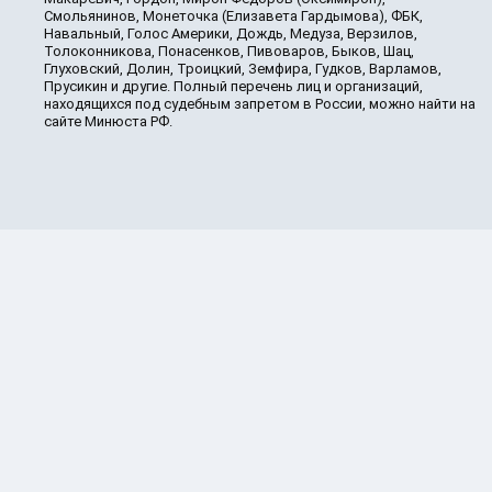
Смольянинов, Монеточка (Елизавета Гардымова), ФБК,
Навальный, Голос Америки, Дождь, Медуза, Верзилов,
Толоконникова, Понасенков, Пивоваров, Быков, Шац,
Глуховский, Долин, Троицкий, Земфира, Гудков, Варламов,
Прусикин и другие. Полный перечень лиц и организаций,
находящихся под судебным запретом в России, можно найти на
сайте Минюста РФ.