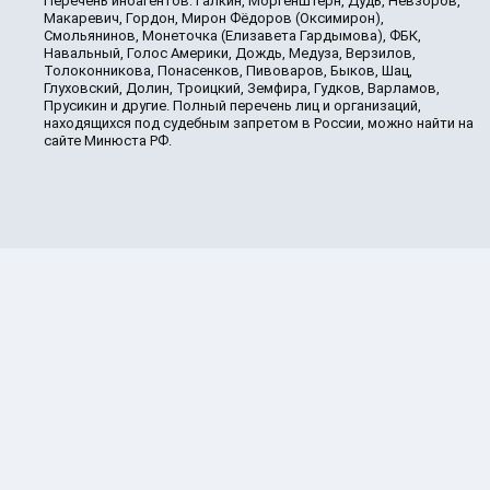
Перечень иноагентов: Галкин, Моргенштерн, Дудь, Невзоров,
Макаревич, Гордон, Мирон Фёдоров (Оксимирон),
Смольянинов, Монеточка (Елизавета Гардымова), ФБК,
Навальный, Голос Америки, Дождь, Медуза, Верзилов,
Толоконникова, Понасенков, Пивоваров, Быков, Шац,
Глуховский, Долин, Троицкий, Земфира, Гудков, Варламов,
Прусикин и другие. Полный перечень лиц и организаций,
находящихся под судебным запретом в России, можно найти на
сайте Минюста РФ.