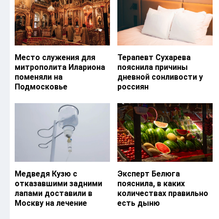
Место служения для
Терапевт Сухарева
митрополита Илариона
пояснила причины
поменяли на
дневной сонливости у
Подмосковье
россиян
Медведя Кузю с
Эксперт Белюга
отказавшими задними
пояснила, в каких
лапами доставили в
количествах правильно
Москву на лечение
есть дыню