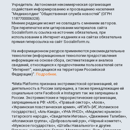
Учредитель: Автономная некоммерческая организация
содействия информированию и просвещению населения
"Медиахолдинг "Общественная служба новостей" (ОГРН
1187700006328).
Мнение редакции может не совпадать с мнением авторов.
При перепечатке или цитировании материалов сайта
Socialinform.ru ссылка на источник обязательна, при
использовании в Интернет-изданиях и на сайтах обязательна
прямая гиперссылка на сайт Socialinform.ru.
На информационном ресурсе применяются рекомендательные
технологии (информационные технологии предоставления
информации на основе сбора, систематизации и анализа
сведений, относящихся к предпочтениям пользователей сети
"Интернет", находящихся на территории Российской
Федерации)".
Подробнее
.
*Meta Platforms признана экстремистской организацией, её
деятельность в России запрещена, а также принадлежащие ей
социальные сети Facebook и Instagram так же запрещены в
России. Экстремистские и террористические организации,
запрещенные в РФ: «АУЕ», «Правый сектор», «Азов»,
«Украинская повстанческая армия», «ИГИЛ» (ИГ, Исламское
государство), «Аль-Каида», «УНА-УНСО», «Меджлис крымско-
татарского народа», «Свидетели Иеговы», «Движение Талибан»,
«Исламская группа», «Добровольчий рух», «Чёрный комитет»,
«Мужское государство», «Штабы Навального» и другие.