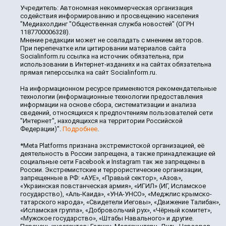
Учредитель: Автономная некоммерческая организация
содействия информированию и просвещению населения
"Медиахолдинг "Общественная служба новостей" (ОГРН
1187700006328).
Мнение редакции может не совпадать с мнением авторов.
При перепечатке или цитировании материалов сайта
Socialinform.ru ссылка на источник обязательна, при
использовании в Интернет-изданиях и на сайтах обязательна
прямая гиперссылка на сайт Socialinform.ru.
На информационном ресурсе применяются рекомендательные
технологии (информационные технологии предоставления
информации на основе сбора, систематизации и анализа
сведений, относящихся к предпочтениям пользователей сети
"Интернет", находящихся на территории Российской
Федерации)".
Подробнее
.
*Meta Platforms признана экстремистской организацией, её
деятельность в России запрещена, а также принадлежащие ей
социальные сети Facebook и Instagram так же запрещены в
России. Экстремистские и террористические организации,
запрещенные в РФ: «АУЕ», «Правый сектор», «Азов»,
«Украинская повстанческая армия», «ИГИЛ» (ИГ, Исламское
государство), «Аль-Каида», «УНА-УНСО», «Меджлис крымско-
татарского народа», «Свидетели Иеговы», «Движение Талибан»,
«Исламская группа», «Добровольчий рух», «Чёрный комитет»,
«Мужское государство», «Штабы Навального» и другие.