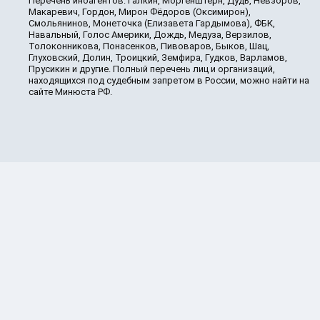
Перечень иноагентов: Галкин, Моргенштерн, Дудь, Невзоров,
Макаревич, Гордон, Мирон Фёдоров (Оксимирон),
Смольянинов, Монеточка (Елизавета Гардымова), ФБК,
Навальный, Голос Америки, Дождь, Медуза, Верзилов,
Толоконникова, Понасенков, Пивоваров, Быков, Шац,
Глуховский, Долин, Троицкий, Земфира, Гудков, Варламов,
Прусикин и другие. Полный перечень лиц и организаций,
находящихся под судебным запретом в России, можно найти на
сайте Минюста РФ.