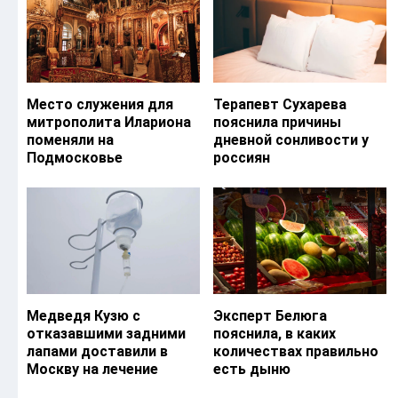
Место служения для
Терапевт Сухарева
митрополита Илариона
пояснила причины
поменяли на
дневной сонливости у
Подмосковье
россиян
Медведя Кузю с
Эксперт Белюга
отказавшими задними
пояснила, в каких
лапами доставили в
количествах правильно
Москву на лечение
есть дыню