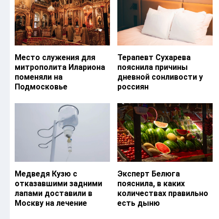
Место служения для
Терапевт Сухарева
митрополита Илариона
пояснила причины
поменяли на
дневной сонливости у
Подмосковье
россиян
Медведя Кузю с
Эксперт Белюга
отказавшими задними
пояснила, в каких
лапами доставили в
количествах правильно
Москву на лечение
есть дыню