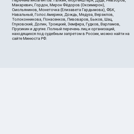
Перечень иноагентов: Галкин, Моргенштерн, Дудь, Невзоров,
Макаревич, Гордон, Мирон Фёдоров (Оксимирон),
Смольянинов, Монеточка (Елизавета Гардымова), ФБК,
Навальный, Голос Америки, Дождь, Медуза, Верзилов,
Толоконникова, Понасенков, Пивоваров, Быков, Шац,
Глуховский, Долин, Троицкий, Земфира, Гудков, Варламов,
Прусикин и другие. Полный перечень лиц и организаций,
находящихся под судебным запретом в России, можно найти на
сайте Минюста РФ.