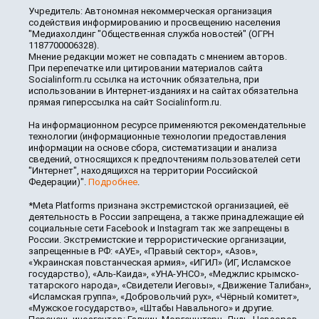
Учредитель: Автономная некоммерческая организация
содействия информированию и просвещению населения
"Медиахолдинг "Общественная служба новостей" (ОГРН
1187700006328).
Мнение редакции может не совпадать с мнением авторов.
При перепечатке или цитировании материалов сайта
Socialinform.ru ссылка на источник обязательна, при
использовании в Интернет-изданиях и на сайтах обязательна
прямая гиперссылка на сайт Socialinform.ru.
На информационном ресурсе применяются рекомендательные
технологии (информационные технологии предоставления
информации на основе сбора, систематизации и анализа
сведений, относящихся к предпочтениям пользователей сети
"Интернет", находящихся на территории Российской
Федерации)".
Подробнее
.
*Meta Platforms признана экстремистской организацией, её
деятельность в России запрещена, а также принадлежащие ей
социальные сети Facebook и Instagram так же запрещены в
России. Экстремистские и террористические организации,
запрещенные в РФ: «АУЕ», «Правый сектор», «Азов»,
«Украинская повстанческая армия», «ИГИЛ» (ИГ, Исламское
государство), «Аль-Каида», «УНА-УНСО», «Меджлис крымско-
татарского народа», «Свидетели Иеговы», «Движение Талибан»,
«Исламская группа», «Добровольчий рух», «Чёрный комитет»,
«Мужское государство», «Штабы Навального» и другие.