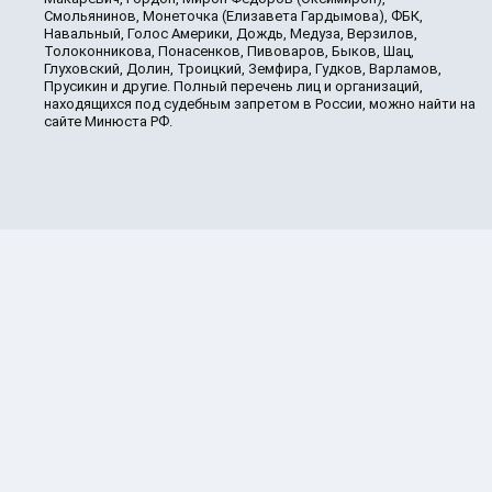
Смольянинов, Монеточка (Елизавета Гардымова), ФБК,
Навальный, Голос Америки, Дождь, Медуза, Верзилов,
Толоконникова, Понасенков, Пивоваров, Быков, Шац,
Глуховский, Долин, Троицкий, Земфира, Гудков, Варламов,
Прусикин и другие. Полный перечень лиц и организаций,
находящихся под судебным запретом в России, можно найти на
сайте Минюста РФ.