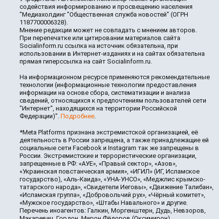
содействия информированию и просвещению населения
"Медиахолдинг "Общественная служба новостей" (ОГРН
1187700006328).
Мнение редакции может не совпадать с мнением авторов.
При перепечатке или цитировании материалов сайта
Socialinform.ru ссылка на источник обязательна, при
использовании в Интернет-изданиях и на сайтах обязательна
прямая гиперссылка на сайт Socialinform.ru.
На информационном ресурсе применяются рекомендательные
технологии (информационные технологии предоставления
информации на основе сбора, систематизации и анализа
сведений, относящихся к предпочтениям пользователей сети
"Интернет", находящихся на территории Российской
Федерации)".
Подробнее
.
*Meta Platforms признана экстремистской организацией, её
деятельность в России запрещена, а также принадлежащие ей
социальные сети Facebook и Instagram так же запрещены в
России. Экстремистские и террористические организации,
запрещенные в РФ: «АУЕ», «Правый сектор», «Азов»,
«Украинская повстанческая армия», «ИГИЛ» (ИГ, Исламское
государство), «Аль-Каида», «УНА-УНСО», «Меджлис крымско-
татарского народа», «Свидетели Иеговы», «Движение Талибан»,
«Исламская группа», «Добровольчий рух», «Чёрный комитет»,
«Мужское государство», «Штабы Навального» и другие.
Перечень иноагентов: Галкин, Моргенштерн, Дудь, Невзоров,
Макаревич, Гордон, Мирон Фёдоров (Оксимирон),