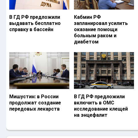
В ГД РФ предложили
Кабмин РФ
выдавать бесплатно
запланировал усилить
справку в бассейн
оказание помощи
больным раком и
диабетом
Мишустин: в России
В ГД РФ предложили
продолжат создание
включить в ОМС
передовых лекарств
исследование клещей
на энцефалит