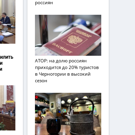
россиян
силить
АТОР: на долю россиян
и
приходится до 20% туристов
и
в Черногории в высокий
сезон