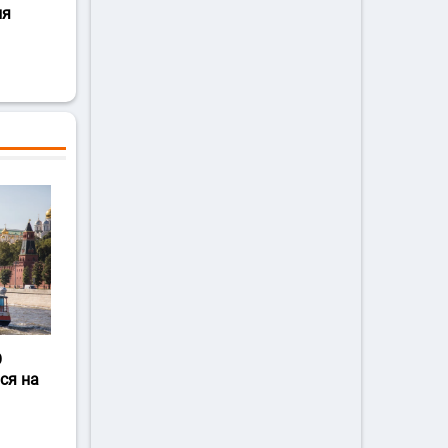
ля
О
ся на