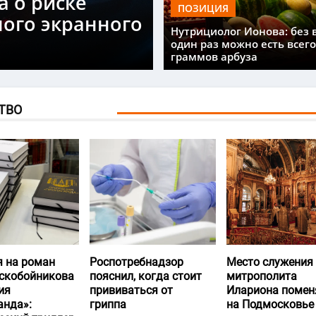
а о риске
ПОЗИЦИЯ
ного экранного
Нутрициолог Ионова: без 
один раз можно есть всего
граммов арбуза
ТВО
я на роман
Роспотребнадзор
Место служения
скобойникова
пояснил, когда стоит
митрополита
ия
прививаться от
Илариона помен
анда»:
гриппа
на Подмосковье