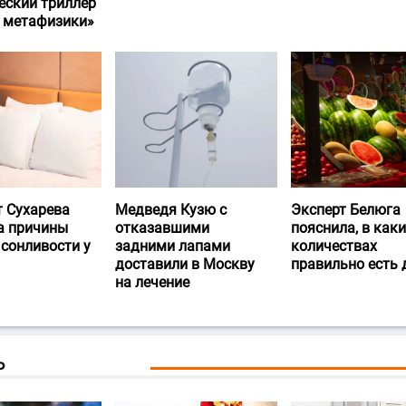
еский триллер
и метафизики»
т Сухарева
Медведя Кузю с
Эксперт Белюга
а причины
отказавшими
пояснила, в каки
 сонливости у
задними лапами
количествах
доставили в Москву
правильно есть
на лечение
Ь