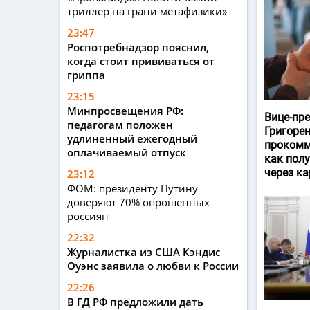
триллер на грани метафизики»
23:47
Роспотребнадзор пояснил,
когда стоит прививаться от
гриппа
23:15
Минпросвещения РФ:
Вице-пр
педагогам положен
Григоре
удлиненный ежегодный
прокомм
оплачиваемый отпуск
как пол
через ка
23:12
ФОМ: президенту Путину
доверяют 70% опрошенных
россиян
22:32
Журналистка из США Кэндис
Оуэнс заявила о любви к России
22:26
В ГД РФ предложили дать