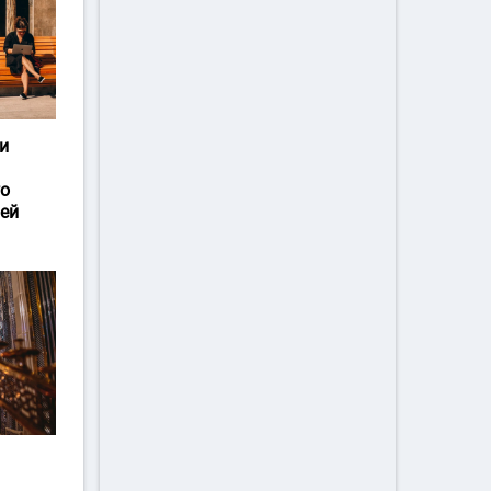
и
го
ей