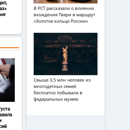
ил,
В РСТ рассказали о влиянии
ах»
вхождения Твери в маршрут
ные
«Золотое кольцо России»
Свыше 3,5 млн человек из
многодетных семей
бесплатно побывали в
федеральных музеях
густа
авила
и
сий