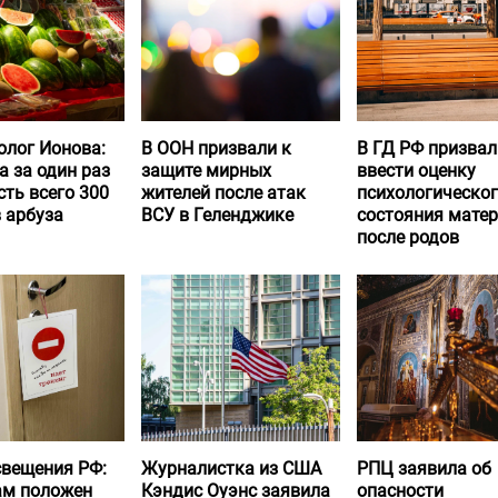
олог Ионова:
В ООН призвали к
В ГД РФ призвал
а за один раз
защите мирных
ввести оценку
ть всего 300
жителей после атак
психологическо
 арбуза
ВСУ в Геленджике
состояния матер
после родов
вещения РФ:
Журналистка из США
РПЦ заявила об
ам положен
Кэндис Оуэнс заявила
опасности