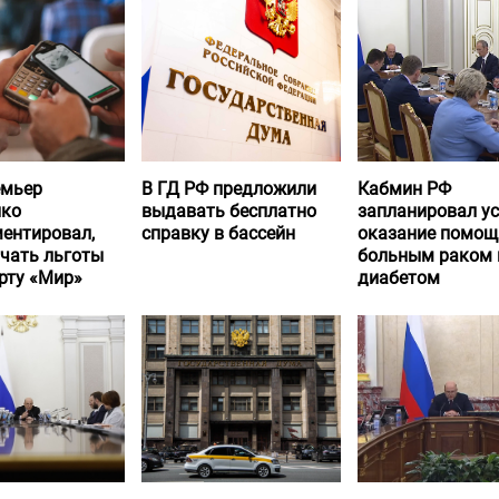
емьер
В ГД РФ предложили
Кабмин РФ
нко
выдавать бесплатно
запланировал у
ентировал,
справку в бассейн
оказание помощ
учать льготы
больным раком 
рту «Мир»
диабетом