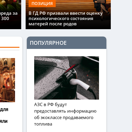
ПОЗИЦИЯ
вреда за
В ГД РФ призвали ввести оценку
 300
психологического состояния
матерей после родов
ПОПУЛЯРНОЕ
АЗС в РФ будут
 для
предоставлять информацию
об экоклассе продаваемого
яли
топлива