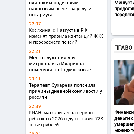
одиноким родителям
Мишусти
налоговый вычет за услуги
продолж
нотариуса
передов
22:07
Косихина: с 1 августа в РФ
изменят правила квитанций ЖКХ
и перерасчета пенсий
ПРАВО
22:21
Место служения для
митрополита Илариона
поменяли на Подмосковье
23:11
Терапевт Сухарева пояснила
причины дневной сонливости у
россиян
22:39
РИАН: маткапитал на первого
Финанси
ребенка в 2026 году составит 728
деньги с
тысяч рублей
умершег
можно т
20:24