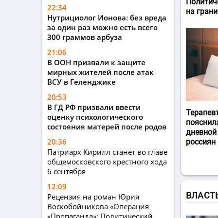
Политич
22:34
на гран
Нутрициолог Ионова: без вреда
за один раз можно есть всего
300 граммов арбуза
21:06
В ООН призвали к защите
мирных жителей после атак
ВСУ в Геленджике
20:53
В ГД РФ призвали ввести
Терапев
оценку психологического
пояснил
состояния матерей после родов
дневной
20:36
россиян
Патриарх Кирилл станет во главе
общемосковского крестного хода
6 сентября
12:09
ВЛАСТ
Рецензия на роман Юрия
Воскобойникова «Операция
«Пропаганда»: Политический