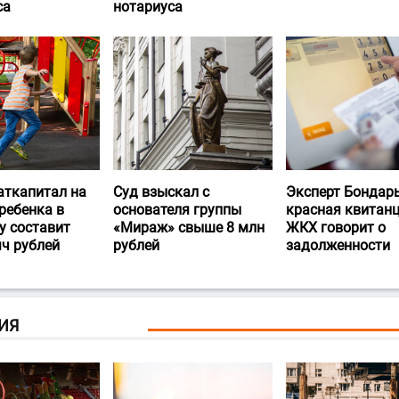
са
нотариуса
аткапитал на
Суд взыскал с
Эксперт Бондарь
ребенка в
основателя группы
красная квитан
у составит
«Мираж» свыше 8 млн
ЖКХ говорит о
яч рублей
рублей
задолженности
ИЯ