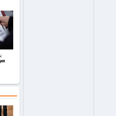
:
ция