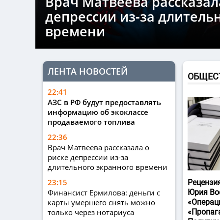
Врач Матвеева рассказал
депрессии из-за длитель
времени
ЛЕНТА НОВОСТЕЙ
ОБЩЕС
22:41
АЗС в РФ будут предоставлять
информацию об экоклассе
продаваемого топлива
22:36
Врач Матвеева рассказала о
риске депрессии из-за
длительного экранного времени
23:15
Рецензи
Финансист Ермилова: деньги с
Юрия Во
карты умершего снять можно
«Операц
только через нотариуса
«Пропаг