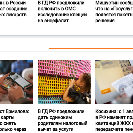
н: в России
В ГД РФ предложили
Мишустин сообщ
ат создание
включить в ОМС
что на «Госуслуг
ых лекарств
исследование клещей
появятся пакет
на энцефалит
решения
ст Ермилова:
В ГД РФ предложили
Косихина: с 1 ав
 карты
дать одиноким
в РФ изменят пр
о снять
родителям налоговый
квитанций ЖКХ 
олько через
вычет за услуги
перерасчета пен