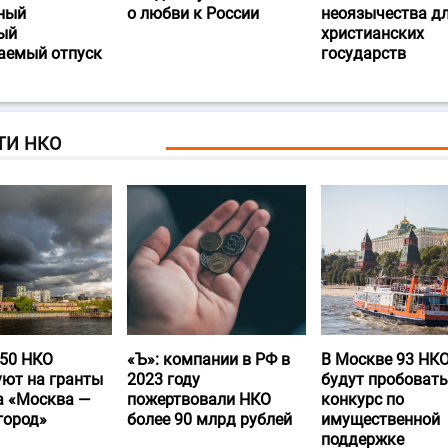
ный
о любви к России
неоязычества д
ый
христианских
аемый отпуск
государств
ТИ НКО
50 НКО
«Ъ‎»: компании в РФ в
В Москве 93 НК
уют на гранты
2023 году
будут пробовать
а «Москва —
пожертвовали НКО
конкурс по
город»
более 90 млрд рублей
имущественной
поддержке