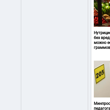
Нутрици
без вред
можно ес
граммов
Минпрос
педагог