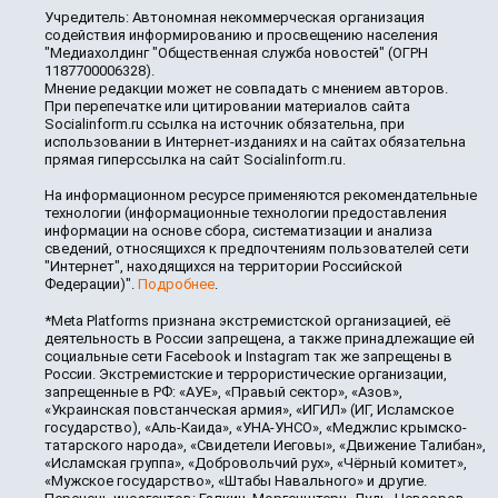
Учредитель: Автономная некоммерческая организация
содействия информированию и просвещению населения
"Медиахолдинг "Общественная служба новостей" (ОГРН
1187700006328).
Мнение редакции может не совпадать с мнением авторов.
При перепечатке или цитировании материалов сайта
Socialinform.ru ссылка на источник обязательна, при
использовании в Интернет-изданиях и на сайтах обязательна
прямая гиперссылка на сайт Socialinform.ru.
На информационном ресурсе применяются рекомендательные
технологии (информационные технологии предоставления
информации на основе сбора, систематизации и анализа
сведений, относящихся к предпочтениям пользователей сети
"Интернет", находящихся на территории Российской
Федерации)".
Подробнее
.
*Meta Platforms признана экстремистской организацией, её
деятельность в России запрещена, а также принадлежащие ей
социальные сети Facebook и Instagram так же запрещены в
России. Экстремистские и террористические организации,
запрещенные в РФ: «АУЕ», «Правый сектор», «Азов»,
«Украинская повстанческая армия», «ИГИЛ» (ИГ, Исламское
государство), «Аль-Каида», «УНА-УНСО», «Меджлис крымско-
татарского народа», «Свидетели Иеговы», «Движение Талибан»,
«Исламская группа», «Добровольчий рух», «Чёрный комитет»,
«Мужское государство», «Штабы Навального» и другие.