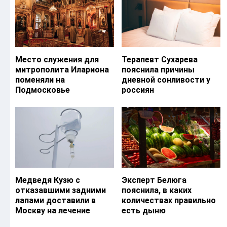
Место служения для
Терапевт Сухарева
митрополита Илариона
пояснила причины
поменяли на
дневной сонливости у
Подмосковье
россиян
Медведя Кузю с
Эксперт Белюга
отказавшими задними
пояснила, в каких
лапами доставили в
количествах правильно
Москву на лечение
есть дыню