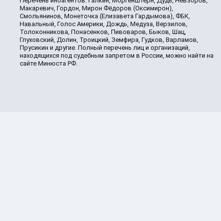
Перечень иноагентов: Галкин, Моргенштерн, Дудь, Невзоров,
Макаревич, Гордон, Мирон Фёдоров (Оксимирон),
Смольянинов, Монеточка (Елизавета Гардымова), ФБК,
Навальный, Голос Америки, Дождь, Медуза, Верзилов,
Толоконникова, Понасенков, Пивоваров, Быков, Шац,
Глуховский, Долин, Троицкий, Земфира, Гудков, Варламов,
Прусикин и другие. Полный перечень лиц и организаций,
находящихся под судебным запретом в России, можно найти на
сайте Минюста РФ.